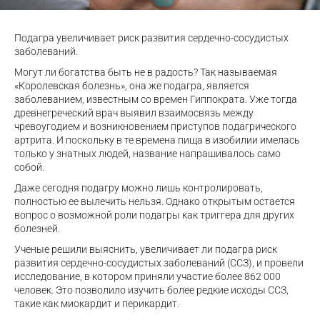
Подагра увеличивает риск развития сердечно-сосудистых
заболеваний.
Могут ли богатства быть не в радость? Так называемая
«Королевская болезнь», она же подагра, является
заболеванием, известным со времен Гиппократа. Уже тогда
древнегреческий врач выявил взаимосвязь между
чревоугодием и возникновением приступов подагрического
артрита. И поскольку в те времена пища в изобилии имелась
только у знатных людей, название напрашивалось само
собой.
Даже сегодня подагру можно лишь контролировать,
полностью ее вылечить нельзя. Однако открытым остается
вопрос о возможной роли подагры как триггера для других
болезней.
Ученые решили выяснить, увеличивает ли подагра риск
развития сердечно-сосудистых заболеваний (ССЗ), и провели
исследование, в котором приняли участие более 862 000
человек. Это позволило изучить более редкие исходы ССЗ,
такие как миокардит и перикардит.