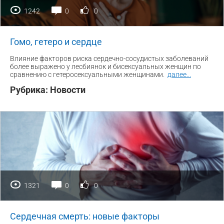
1242
0
0
Гомо, гетеро и сердце
Влияние факторов риска сердечно-сосудистых заболеваний
более выражено у лесбиянок и бисексуальных женщин по
сравнению с гетеросексуальными женщинами.
далее
...
Рубрика:
Новости
1321
0
0
Сердечная смерть: новые факторы