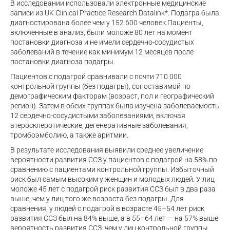
В исследовании использовали электронные медицинские
записи из UK Clinical Practice Research Datalink*. Подагра была
диагностирована более чем у 152 600 человек.Пациенты,
включенные в анализ, были моложе 80 лет на момент
постановки диагноза и не имели сердечно-сосудистых
заболеваний в течение как минимум 12 месяцев после
постановки диагноза подагры.
Пациентов с подагрой сравнивали с почти 710 000
контрольной группы (без подагры), сопоставимой по
демографическим факторам (возраст, пол и географический
регион). Затем в обеих группах была изучена заболеваемость
12 сердечно-сосудистыми заболеваниями, включая
атеросклеротические, дегенеративные заболевания,
тромбоэмболию, а также аритмии.
В результате исследования выявили среднее увеличение
вероятности развития ССЗ у пациентов с подагрой на 58% по
сравнению с пациентами контрольной группы. Избыточный
риск был самым высоким у женщин и молодых людей. У лиц
моложе 45 лет с подагрой риск развития ССЗ был в два раза
выше, чем у лиц того же возраста без подагры. Для
сравнения, у людей с подагрой в возрасте 45–54 лет риск
развития ССЗ был на 84% выше, а в 55–64 лет — на 57% выше
вероятность развития ССЗ, чем у лиц контрольной группы.