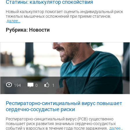
Статины: калькулятор спокойствия
Новый калькулятор помогает оценить индивидуальный риск
тяжелых мышечных осложнений при приеме статинов.
далее
...
Рубрика:
Новости
194
0
1
Респираторно-синтициальный вирус повышает
сердечно-сосудистые риски
Респираторно-синцитиальный вирус (РСВ) существенно
повышает риск развития значимых сердечно-сосудистых
событий у взрослых в течение года после заражения.
далее
...