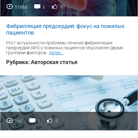
51883
5
11
Фибрилляция предсердий: фокус на пожилых
пациентов
Рост актуальности проблемы лечения фибрилляции
предсердий (ФП) у пожилых пациентов обусловлен двумя
группами факторов.
далее
...
Рубрика:
Авторская статья
165
0
0