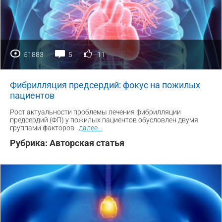
51883
5
11
Фибрилляция предсердий: фокус на пожилых
пациентов
Рост актуальности проблемы лечения фибрилляции
предсердий (ФП) у пожилых пациентов обусловлен двумя
группами факторов.
далее
...
Рубрика:
Авторская статья