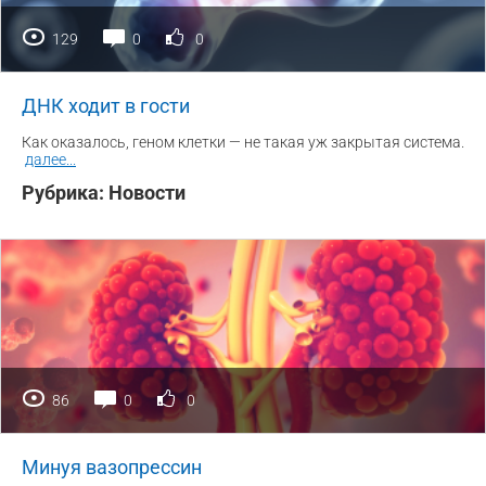
129
0
0
ДНК ходит в гости
Как оказалось, геном клетки — не такая уж закрытая система.
далее
...
Рубрика:
Новости
86
0
0
Минуя вазопрессин