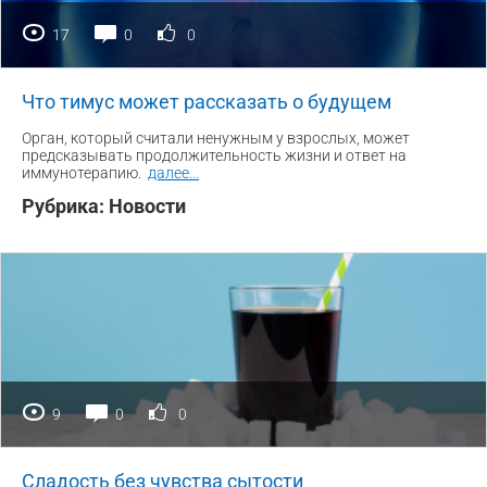
17
0
0
Что тимус может рассказать о будущем
Орган, который считали ненужным у взрослых, может
предсказывать продолжительность жизни и ответ на
иммунотерапию.
далее
...
Рубрика:
Новости
9
0
0
Сладость без чувства сытости