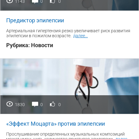
1143
0
0
Предиктор эпилепсии
Артериальная гипертензия резко увеличивает риск развития
эпилепсии в пожилом возрасте.
далее
...
Рубрика:
Новости
1830
0
0
«Эффект Моцарта» против эпилепсии
Прослушивание определенных музыкальных композиций