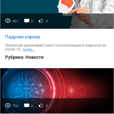
491
0
0
Падучая корона
Эпилепсия увеличивает риск госпитализации и смерти из-за
COVID-19.
далее
...
Рубрика:
Новости
702
0
0