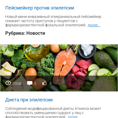
Пейсмейкер против эпилепсии
Новый мини-инвазивный эпикраниальный пейсмейкер
снижает частоту приступов у пациентов с
фармакорезистентной фокальной эпилепсией.
далее
...
Рубрика:
Новости
1928
0
0
Диета при эпилепсии
Соблюдение модифицированной диеты Аткинса может
способствовать уменьшению судорог у лиц с
фармакорезистентной эпилепсией.
далее
...