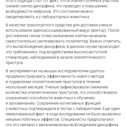
этого подхода стал тот факт, что в эпилептогенных участках
снижен синтез динорфина, что приводит к повышению
возбудимости нейронов. Это состояние можно
смоделировать и у лабораторных животных.
В качестве транспортного средства для доставки ученые
использовали аденоассоциированный вирус (вектор). После
достижения геном точки назначения клетки начинали
самостоятельно синтезировать полипептид. Важно отметить,
что высвобождение динорфина, в данном случае происходит
«по требованию», под воздействием высокочастотной
стимуляции, наблюдаемой в начале эпилептического
приступа.
В экспериментах на мышах исследователям удалось
продемонстрировать эффективность нового метода
в подавлении эпилептические приступов в течение
нескольких месяцев. Ученые зафиксировали снижение
количества эпилептических приступов, что способствовало
сохранению способности животных к обучению
и запоминанию. Сохранение когнитивных функций
у животных подтверждали в тестах с лабиринтами. Еще один
немаловажный факт: в ходе исследования не было выявлено
никаких побочных эффектов. Специалисты предполагают,
что это связано с механизмом высвобождением динорфина