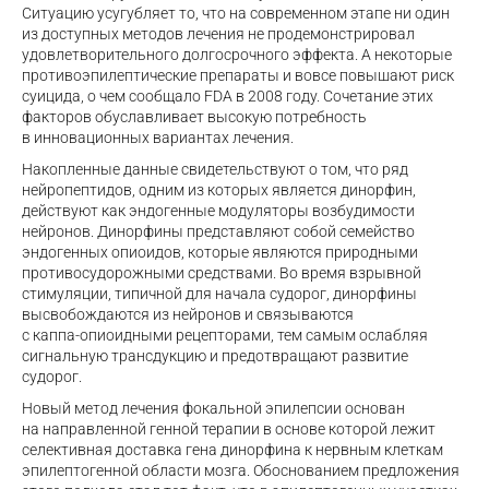
Ситуацию усугубляет то, что на современном этапе ни один
из доступных методов лечения не продемонстрировал
удовлетворительного долгосрочного эффекта. А некоторые
противоэпилептические препараты и вовсе повышают риск
суицида, о чем сообщало FDA в 2008 году. Сочетание этих
факторов обуславливает высокую потребность
в инновационных вариантах лечения.
Накопленные данные свидетельствуют о том, что ряд
нейропептидов, одним из которых является динорфин,
действуют как эндогенные модуляторы возбудимости
нейронов. Динорфины представляют собой семейство
эндогенных опиоидов, которые являются природными
противосудорожными средствами. Во время взрывной
стимуляции, типичной для начала судорог, динорфины
высвобождаются из нейронов и связываются
с
каппа-опиоидными
рецепторами, тем самым ослабляя
сигнальную трансдукцию и предотвращают развитие
судорог.
Новый метод лечения фокальной эпилепсии основан
на направленной генной терапии в основе которой лежит
селективная доставка гена динорфина к нервным клеткам
эпилептогенной области мозга. Обоснованием предложения