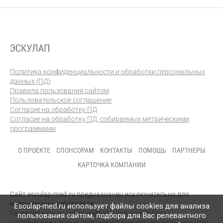
Политика конфиденциальности и обработки персональных
данных (ПД)
Правила пользования сайтом
Пользовательское соглашение
Согласие на обработку ПД
Согласие на обработку ПД, собираемых метрическими
программами
О ПРОЕКТЕ
СПОНСОРАМ
КОНТАКТЫ
ПОМОЩЬ
ПАРТНЕРЫ
КАРТОЧКА КОМПАНИИ
Сайт esculap-med.ru предназначен исключительно для
медицинских работников.
Esculap-med.ru использует файлы сookies для анализа
Размещенная на сайте информация может быть
пользования сайтом, подбора для Вас релевантного
использована только специалистами здравоохранения и не