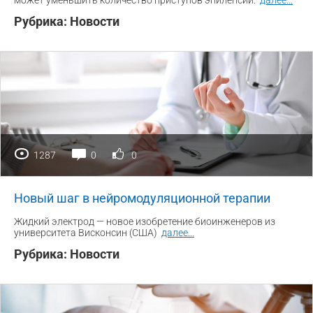
может уменьшить количество приступов эпилепсии.
далее
...
Рубрика:
Новости
1287
0
0
Новый шаг в нейромодуляционной терапии
Жидкий электрод — новое изобретение биоинженеров из
университета Висконсин (США)
далее
...
Рубрика:
Новости