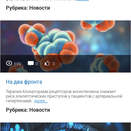
Рубрика:
Новости
699
0
0
На два фронта
Терапия блокаторами рецепторов ангиотензина снижает
риск эпилептических приступов у пациентов с артериальной
гипертензией.
далее
...
Рубрика:
Новости