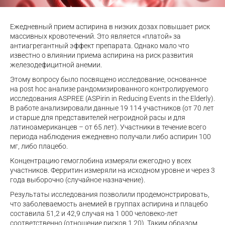
Ежедневный прием аспирина в низких дозах повышает риск
массивных кровотечений. Это является «платой» за
антиагрегантный эффект препарата. Однако мало что
известно о влиянии приема аспирина на риск развития
железодефицитной анемии.
Этому вопросу было посвящено исследование, основанное
на post hoc анализе рандомизированного контролируемого
исследования ASPREE (ASPirin in Reducing Events in the Elderly).
В работе анализировали данные 19 114 участников (от 70 лет
и старше для представителей негроидной расы и для
латиноамериканцев – от 65 лет). Участники в течение всего
периода наблюдения ежедневно получали либо аспирин 100
мг, либо плацебо.
Концентрацию гемоглобина измеряли ежегодно у всех
участников. Ферритин измеряли на исходном уровне и через 3
года выборочно (случайное назначение).
Результаты исследования позволили продемонстрировать,
что заболеваемость анемией в группах аспирина и плацебо
составила 51,2 и 42,9 случая на 1 000 человеко-лет
соответственно (отношение рисков 1,20). Таким образом,