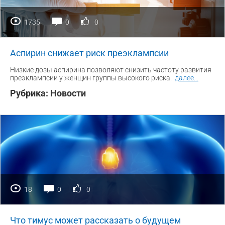
1735
0
0
Аспирин снижает риск преэклампсии
Низкие дозы аспирина позволяют снизить частоту развития
преэклампсии у женщин группы высокого риска.
далее
...
Рубрика:
Новости
18
0
0
Что тимус может рассказать о будущем