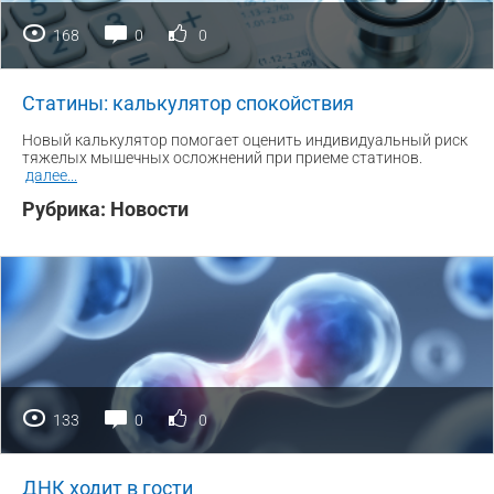
168
0
0
Статины: калькулятор спокойствия
Новый калькулятор помогает оценить индивидуальный риск
тяжелых мышечных осложнений при приеме статинов.
далее
...
Рубрика:
Новости
133
0
0
ДНК ходит в гости