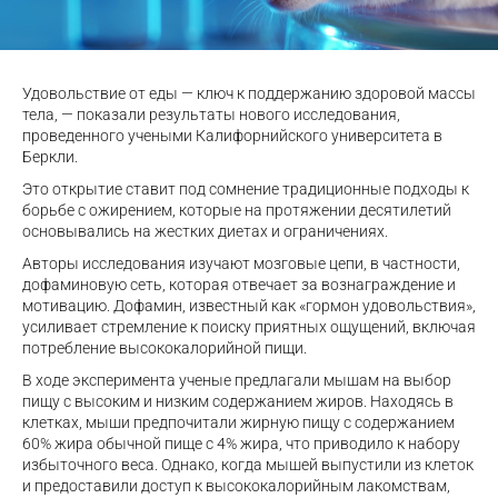
Удовольствие от еды — ключ к поддержанию здоровой массы
тела, — показали результаты нового исследования,
проведенного учеными Калифорнийского университета в
Беркли.
Это открытие ставит под сомнение традиционные подходы к
борьбе с ожирением, которые на протяжении десятилетий
основывались на жестких диетах и ограничениях.
Авторы исследования изучают мозговые цепи, в частности,
дофаминовую сеть, которая отвечает за вознаграждение и
мотивацию. Дофамин, известный как «гормон удовольствия»,
усиливает стремление к поиску приятных ощущений, включая
потребление высококалорийной пищи.
В ходе эксперимента ученые предлагали мышам на выбор
пищу с высоким и низким содержанием жиров. Находясь в
клетках, мыши предпочитали жирную пищу с содержанием
60% жира обычной пище с 4% жира, что приводило к набору
избыточного веса. Однако, когда мышей выпустили из клеток
и предоставили доступ к высококалорийным лакомствам,