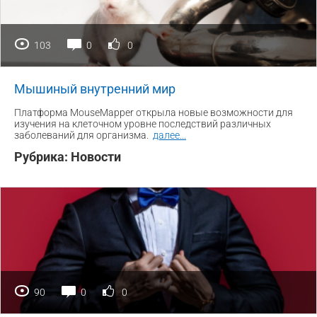
103
0
0
Мышиный внутренний мир
Платформа MouseMapper открыла новые возможности для
изучения на клеточном уровне последствий различных
заболеваний для организма.
далее
...
Рубрика:
Новости
90
0
0