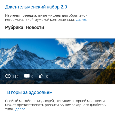
Джентельменский набор 2.0
Изучены потенциальные мишени для обратимой
негормональной мужской контрацепции.
далее
...
Рубрика:
Новости
216
0
0
В горы за здоровьем
Особый метаболизм у людей, живущих в горной местности,
может препятствовать развитию у них сахарного диабета 2
типа.
далее
...