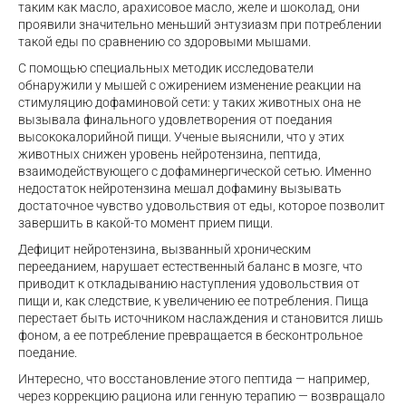
таким как масло, арахисовое масло, желе и шоколад, они
проявили значительно меньший энтузиазм при потреблении
такой еды по сравнению со здоровыми мышами.
С помощью специальных методик исследователи
обнаружили у мышей с ожирением изменение реакции на
стимуляцию дофаминовой сети: у таких животных она не
вызывала финального удовлетворения от поедания
высококалорийной пищи. Ученые выяснили, что у этих
животных снижен уровень нейротензина, пептида,
взаимодействующего с дофаминергической сетью. Именно
недостаток нейротензина мешал дофамину вызывать
достаточное чувство удовольствия от еды, которое позволит
завершить в какой-то момент прием пищи.
Дефицит нейротензина, вызванный хроническим
перееданием, нарушает естественный баланс в мозге, что
приводит к откладыванию наступления удовольствия от
пищи и, как следствие, к увеличению ее потребления. Пища
перестает быть источником наслаждения и становится лишь
фоном, а ее потребление превращается в бесконтрольное
поедание.
Интересно, что восстановление этого пептида — например,
через коррекцию рациона или генную терапию — возвращало