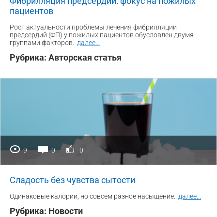
Фибрилляция предсердий: фокус на пожилых
пациентов
Рост актуальности проблемы лечения фибрилляции
предсердий (ФП) у пожилых пациентов обусловлен двумя
группами факторов.
далее
...
Рубрика:
Авторская статья
9
0
0
Сладость без чувства сытости
Одинаковые калории, но совсем разное насыщение.
далее
...
Рубрика:
Новости