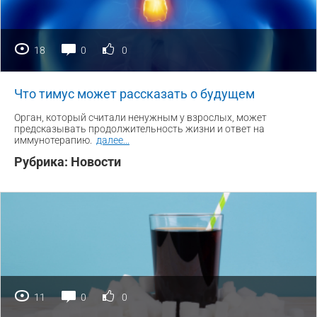
18
0
0
Что тимус может рассказать о будущем
Орган, который считали ненужным у взрослых, может
предсказывать продолжительность жизни и ответ на
иммунотерапию.
далее
...
Рубрика:
Новости
11
0
0