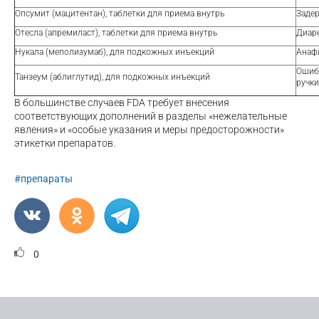
Опсумит (мацитентан), таблетки для приема внутрь
Задер
Отесла (апремиласт), таблетки для приема внутрь
Диаре
Нукала (меполизумаб), для подкожных инъекций
Анаф
Ошиб
Танзеум (аблиглутид), для подкожных инъекций
ручки
В большинстве случаев FDA требует внесения
соответствующих дополнений в разделы «нежелательные
явления» и «особые указания и меры предосторожности»
этикетки препаратов.
#препараты
0