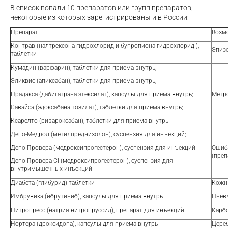
В список попали 10 препаратов или групп препаратов,
некоторые из которых зарегистрированы и в России:
Препарат
Возм
Контрав (налтрексона гидрохлорид и бупропиона гидрохлорид ),
Эпиз
таблетки
Кумадин (варфарин), таблетки для приема внутрь;
Эликвис (апиксабан), таблетки для приема внутрь;
Прадакса (дабигатрана этексилат), капсулы для приема внутрь;
Метр
Савайса (эдоксабана тозилат), таблетки для приема внутрь;
Ксарелто (ривароксабан), таблетки для приема внутрь
Депо-Медрол (метилпреднизолон), суспензия для инъекций;
Депо-Провера (медроксипрогестерон), суспензия для инъекций
Ошиб
(преп
Депо-Провера CI (медроксипрогестерон), суспензия для
внутримышечных инъекций
Диабета (глибурид) таблетки
Кожн
Имбрувика (ибрутиниб), капсулы для приема внутрь
Пнев
Нитропресс (натрия нитропруссид), препарат для инъекций
Карб
Нортера (дроксидопа), капсулы для приема внутрь
Цере