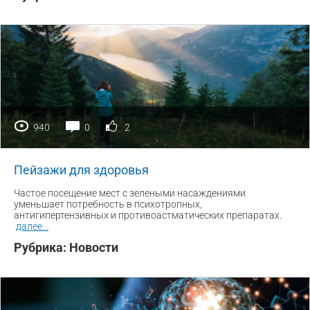
940
0
2
Пейзажи для здоровья
Частое посещение мест с зелеными насаждениями
уменьшает потребность в психотропных,
антигипертензивных и противоастматических препаратах.
далее
...
Рубрика:
Новости