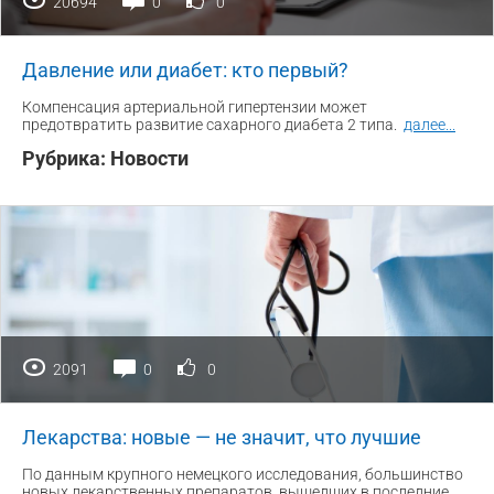
20694
0
0
Давление или диабет: кто первый?
Компенсация артериальной гипертензии может
предотвратить развитие сахарного диабета 2 типа.
далее
...
Рубрика:
Новости
2091
0
0
Лекарства: новые — не значит, что лучшие
По данным крупного немецкого исследования, большинство
новых лекарственных препаратов, вышедших в последние