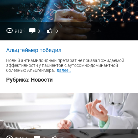
918
0
0
Альцгеймер победил
Новый антиамилоидный препарат не показал ожидаемой
эффективности у пациентов с аутосомно-доминантной
болезнью Альцгеймера.
далее
...
Рубрика:
Новости