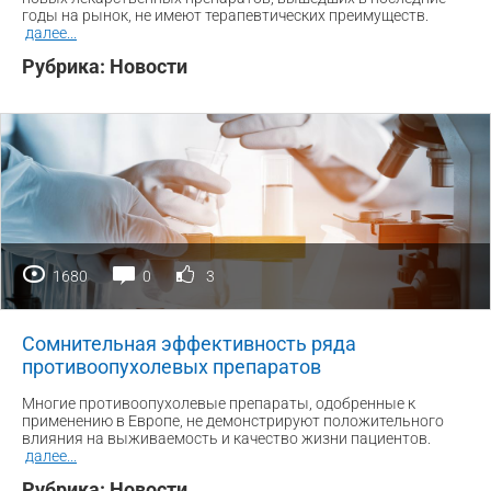
годы на рынок, не имеют терапевтических преимуществ.
далее
...
Рубрика:
Новости
1680
0
3
Сомнительная эффективность ряда
противоопухолевых препаратов
Многие противоопухолевые препараты, одобренные к
применению в Европе, не демонстрируют положительного
влияния на выживаемость и качество жизни пациентов.
далее
...
Рубрика:
Новости