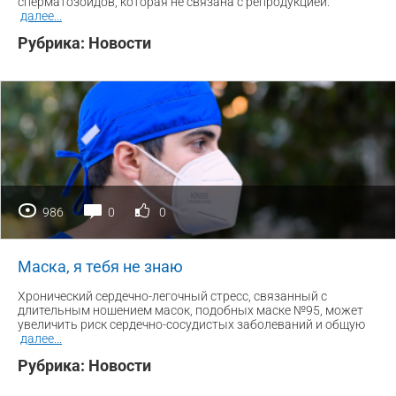
сперматозоидов, которая не связана с репродукцией.
далее
...
Рубрика:
Новости
986
0
0
Маска, я тебя не знаю
Хронический сердечно-легочный стресс, связанный с
длительным ношением масок, подобных маске №95, может
увеличить риск сердечно-сосудистых заболеваний и общую
далее
...
Рубрика:
Новости