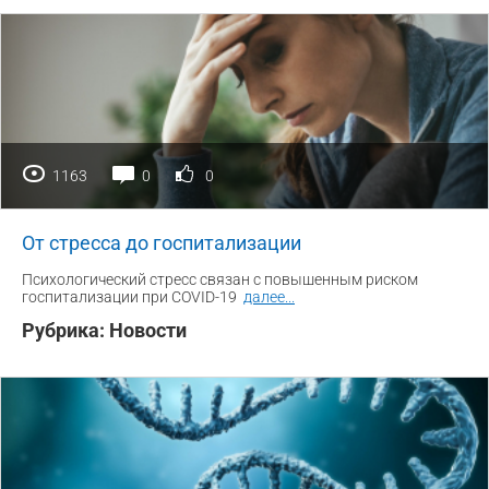
1163
0
0
От стресса до госпитализации
Психологический стресс связан с повышенным риском
госпитализации при COVID-19
далее
...
Рубрика:
Новости