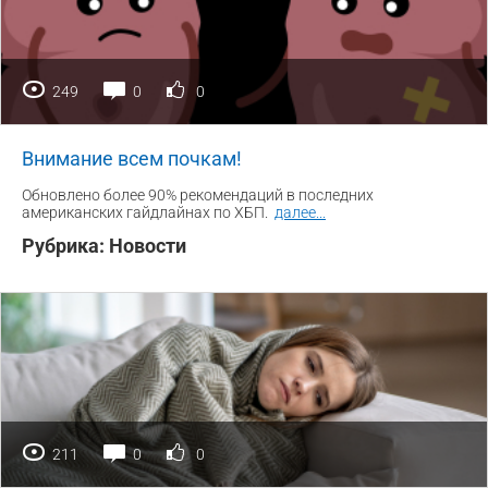
249
0
0
Внимание всем почкам!
Обновлено более 90% рекомендаций в последних
американских гайдлайнах по ХБП.
далее
...
Рубрика:
Новости
211
0
0