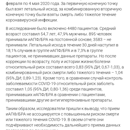
февраля по 4 мая 2020 года. За первичную конечную точку
был взят летальный исход, за комбинированную вторичную
конечную точку были взяты смерть либо тяжелое течение
коронавирусной инфекции.
В исследование было включено 4480 пациентов. Средний
возраст составил 54,7 лет, 47,9% мужчины. 895 человек
принимали иАПФ/БРА на постоянной основе, 3583 – не
принимали. Летальный исход в течение 30 дней наступил в
18,1% случаев в группе иАПФ/БРА и в 7,3% в группе
пациентов, не принимавших данные препараты. Но после
коррекции по возрасту, полу и истории жизни/болезни
относительный риск составил всего 0,83 (95% ДИ; 0,67-1,03), а
комбинированный риск смерти либо тяжелого течения – 1,04
(95% ДИ; 0,89-1,23). Кроме того, в сравнении случай-контроль
заболеваемости COVID-19 относительный риск заболеть
составил 1,05 (95% ДИ; 0,80-1,36) среди пациентов,
принимавших иАПФ/БРА в сравнении с пациентами,
принимавшими другие антигипертензивные препараты.
Таким образом, исследователи пришли к выводу, что прием
иАПФ/БРА не ассоциируется с повышенным риском смерти
или тяжелого течения COVID-19. В своем отчете они
подчёркивают необходимость дальнейшего приема данных