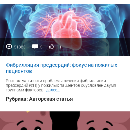
51883
5
11
Фибрилляция предсердий: фокус на пожилых
пациентов
Рост актуальности проблемы лечения фибрилляции
предсердий (ФП) у пожилых пациентов обусловлен двумя
группами факторов.
далее
...
Рубрика:
Авторская статья