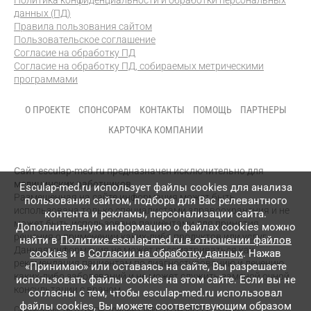
Политика конфиденциальности и обработки персональных
данных (ПД)
Правила пользования сайтом
Пользовательское соглашение
Согласие на обработку ПД
Согласие на обработку ПД, собираемых метрическими
программами
О ПРОЕКТЕ
СПОНСОРАМ
КОНТАКТЫ
ПОМОЩЬ
ПАРТНЕРЫ
КАРТОЧКА КОМПАНИИ
Сайт esculap-med.ru предназначен исключительно для
медицинских работников.
Esculap-med.ru использует файлы сookies для анализа
Размещенная на сайте информация может быть
пользования сайтом, подбора для Вас релевантного
использована только специалистами здравоохранения и не
контента и рекламы, персонализации сайта.
может быть использована пациентами для принятия
Дополнительную информацию о файлах cookies можно
решения о применении каких-либо продуктов или услуг.
найти в
Политике esculap-med.ru в отношении файлов
Данная информация не может рассматриваться как
cookies
и в
Согласии на обработку данных
. Нажав
рекомендация пациентам по диагностированию и лечению
«Принимаю» или оставаясь на сайте, Вы разрешаете
каких-либо заболеваний и не может служить заменой очной
использовать файлы cookies на этом сайте. Если вы не
консультации с врачом.
согласны с тем, чтобы esculap-med.ru использовал
файлы сookies, Вы можете соответствующим образом
Свидетельство о регистрации СМИ
ЭЛ № ФС 77 – 87083