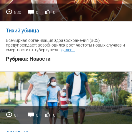
830
0
0
Тихий убийца
Всемирная организация здравоохранения (ВОЗ)
предупреждает: возобновился рост частоты новых случаев и
смертности от туберкулеза.
далее
...
Рубрика:
Новости
811
0
0