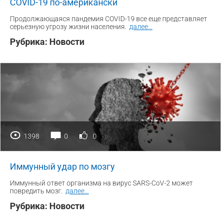
COVID-19 по-американски
Продолжающаяся пандемия COVID-19 все еще представляет
серьезную угрозу жизни населения.
далее
...
Рубрика:
Новости
1398
0
0
Иммунный удар по мозгу
Иммунный ответ организма на вирус SARS-CoV-2 может
повредить мозг.
далее
...
Рубрика:
Новости