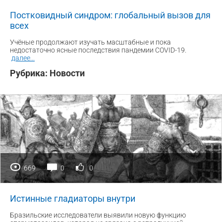
Постковидный синдром: глобальный вызов для
всех
Учёные продолжают изучать масштабные и пока
недостаточно ясные последствия пандемии COVID-19.
далее
...
Рубрика:
Новости
669
0
0
Истинные гладиаторы внутри
Бразильские исследователи выявили новую функцию