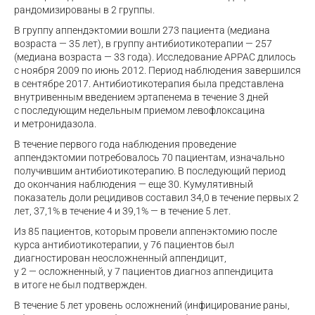
рандомизированы в 2 группы.
В группу аппендэктомии вошли 273 пациента (медиана
возраста — 35 лет), в группу антибиотикотерапии — 257
(медиана возраста — 33 года). Исследование APPAC длилось
с ноября 2009 по июнь 2012. Период наблюдения завершился
в сентябре 2017. Антибиотикотерапия была представлена
внутривенным введением эртапенема в течение 3 дней
с последующим недельным приемом левофлоксацина
и метронидазола.
В течение первого года наблюдения проведение
аппендэктомии потребовалось 70 пациентам, изначально
получившим антибиотикотерапию. В последующий период
до окончания наблюдения — еще 30. Кумулятивный
показатель доли рецидивов составил 34,0 в течение первых 2
лет, 37,1% в течение 4 и 39,1% — в течение 5 лет.
Из 85 пациентов, которым провели аппенэктомию после
курса антибиотикотерапии, у 76 пациентов был
диагностирован неосложненный аппендицит,
у 2 — осложненный, у 7 пациентов диагноз аппендицита
в итоге не был подтвержден.
В течение 5 лет уровень осложнений (инфицирование раны,