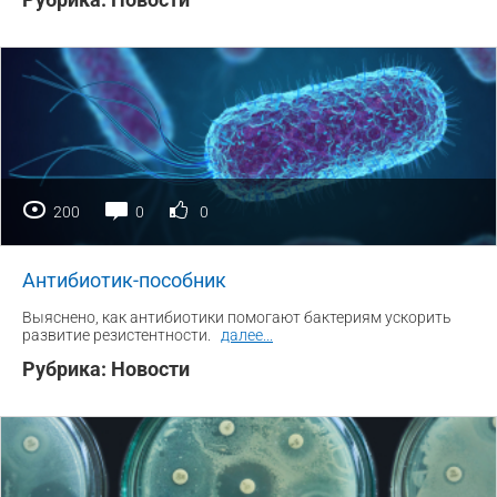
200
0
0
Антибиотик-пособник
Выяснено, как антибиотики помогают бактериям ускорить
развитие резистентности.
далее
...
Рубрика:
Новости