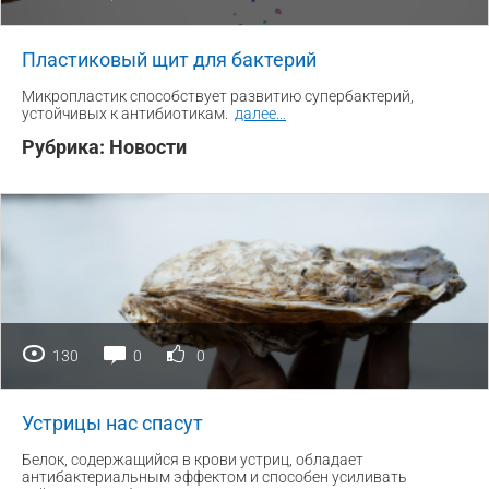
Пластиковый щит для бактерий
Микропластик способствует развитию супербактерий,
устойчивых к антибиотикам.
далее
...
Рубрика:
Новости
130
0
0
Устрицы нас спасут
Белок, содержащийся в крови устриц, обладает
антибактериальным эффектом и способен усиливать