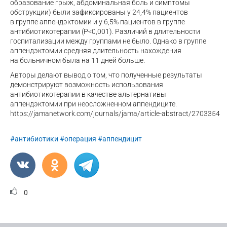
образование грыж, абдоминальная боль и симптомы
обструкции) были зафиксированы у 24,4% пациентов
в группе аппендэктомии и у 6,5% пациентов в группе
антибиотикотерапии (P<0,001). Различий в длительности
госпитализации между группами не было. Однако в группе
аппендэктомии средняя длительность нахождения
на больничном была на 11 дней больше.
Авторы делают вывод о том, что полученные результаты
демонстрируют возможность использования
антибиотикотерапии в качестве альтернативы
аппендэктомии при неосложненном аппендиците.
https://jamanetwork.com/journals/jama/
article-abstract
/2703354
#антибиотики
#операция
#аппендицит
0