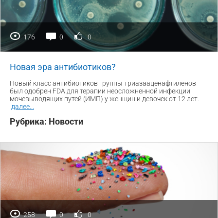
176
0
0
Новая эра антибиотиков?
Новый класс антибиотиков группы триазааценафтиленов
был одобрен FDA для терапии неосложненной инфекции
мочевыводящих путей (ИМП) у женщин и девочек от 12 лет.
далее
...
Рубрика:
Новости
258
0
0