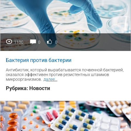
1130
0
0
Бактерия против бактерии
Антибиотик, который вырабатывается почвенной бактерией,
оказался эффективен против резистентных штаммов
микроорганизмов.
далее
...
Рубрика:
Новости