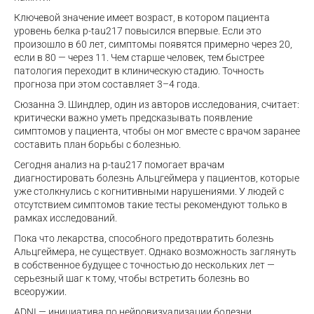
Ключевой значение имеет возраст, в котором пациента
уровень белка p-tau217 повысился впервые. Если это
произошло в 60 лет, симптомы появятся примерно через 20,
если в 80 — через 11. Чем старше человек, тем быстрее
патология переходит в клиническую стадию. Точность
прогноза при этом составляет 3–4 года.
Сюзанна Э. Шиндлер, один из авторов исследования, считает:
критически важно уметь предсказывать появление
симптомов у пациента, чтобы он мог вместе с врачом заранее
составить план борьбы с болезнью.
Сегодня анализ на p-tau217 помогает врачам
диагностировать болезнь Альцгеймера у пациентов, которые
уже столкнулись с когнитивными нарушениями. У людей с
отсутствием симптомов такие тесты рекомендуют только в
рамках исследований.
Пока что лекарства, способного предотвратить болезнь
Альцгеймера, не существует. Однако возможность заглянуть
в собственное будущее с точностью до нескольких лет —
серьезный шаг к тому, чтобы встретить болезнь во
всеоружии.
ADNI
— инициатива по нейровизуализации болезни