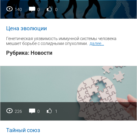
140
0
0
Цена эволюции
Генетическая уязвимость иммунной системы человека
мешает борьбе с солидными опухолями.
далее
...
Рубрика:
Новости
226
0
1
Тайный союз