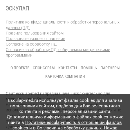
Политика конфиденциальности и обработки персональных
данных (ПД)
Правила пользования сайтом
Пользовательское соглашение
Согласие на обработку ПД
Согласие на обработку ПД, собираемых метрическими
программами
О ПРОЕКТЕ
СПОНСОРАМ
КОНТАКТЫ
ПОМОЩЬ
ПАРТНЕРЫ
КАРТОЧКА КОМПАНИИ
Сайт esculap-med.ru предназначен исключительно для
медицинских работников.
Esculap-med.ru использует файлы сookies для анализа
Размещенная на сайте информация может быть
пользования сайтом, подбора для Вас релевантного
использована только специалистами здравоохранения и не
контента и рекламы, персонализации сайта.
может быть использована пациентами для принятия
Дополнительную информацию о файлах cookies можно
решения о применении каких-либо продуктов или услуг.
найти в
Политике esculap-med.ru в отношении файлов
Данная информация не может рассматриваться как
cookies
и в
Согласии на обработку данных
. Нажав