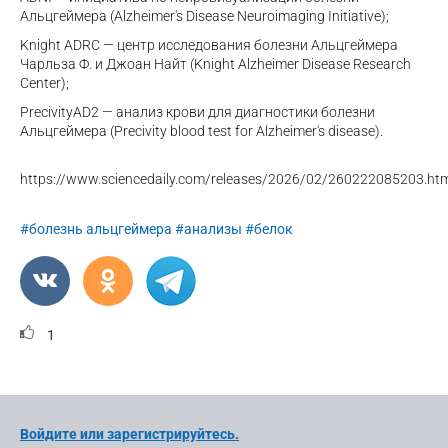
Альцгеймера (
Alzheimer
'
s
Disease
Neuroimaging
Initiative
);
Knight
ADRC
— центр исследования болезни Альцгеймера
Чарльза Ф. и Джоан Найт (
Knight
Alzheimer
Disease
Research
Center
);
PrecivityAD
2 — анализ крови для диагностики болезни
Альцгеймера (
Precivity
blood
test
for
Alzheimer
'
s
disease
).
https
://
www
.
sciencedaily
.
com
/
releases
/2026/02/260222085203.
ht
#болезнь альцгеймера
#анализы
#белок
1
Войдите или зарегистрируйтесь.