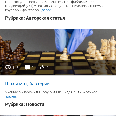
Рост актуальности проблемы лечения фибрилляции
предсердий (ФП) у пожилых пациентов обусловлен двумя
группами факторов.
далее
...
Рубрика:
Авторская статья
145
0
0
Шах и мат, бактерии
Ученые обнаружили новую мишень для антибиотиков.
далее
...
Рубрика:
Новости