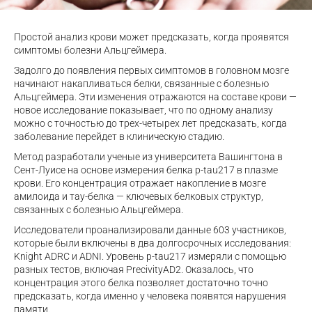
Простой анализ крови может предсказать, когда проявятся
симптомы болезни Альцгеймера.
Задолго до появления первых симптомов в головном мозге
начинают накапливаться белки, связанные с болезнью
Альцгеймера. Эти изменения отражаются на составе крови —
новое исследование показывает, что по одному анализу
можно с точностью до трех-четырех лет предсказать, когда
заболевание перейдет в клиническую стадию.
Метод разработали ученые из университета Вашингтона в
Сент-Луисе на основе измерения белка p-tau217 в плазме
крови. Его концентрация отражает накопление в мозге
амилоида и тау-белка — ключевых белковых структур,
связанных с болезнью Альцгеймера.
Исследователи проанализировали данные 603 участников,
которые были включены в два долгосрочных исследования:
Knight ADRC и ADNI. Уровень p-tau217 измеряли с помощью
разных тестов, включая PrecivityAD2. Оказалось, что
концентрация этого белка позволяет достаточно точно
предсказать, когда именно у человека появятся нарушения
памяти.