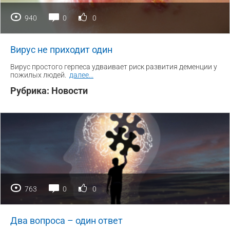
940
0
0
Вирус не приходит один
Вирус простого герпеса удваивает риск развития деменции у
пожилых людей.
далее
...
Рубрика:
Новости
763
0
0
Два вопроса – один ответ