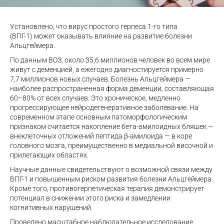
Установлено, что вирус простого герпеса 1-го типа
(ВПГ-1) может оказывать влияние на развитие болезни
Альцгеймера.
По данным ВОЗ, около 35,6 миллионов человек во всем мире
живут с деменцией, а ежегодно диагностируется примерно
7,7 миллионов новых случаев. Болезнь Альцгеймера —
наиболее распространенная форма деменции, составляющая
60–80% от всех случаев. Это хроническое, медленно
прогрессирующее нейродегенеративное заболевание. На
современном этапе основным патоморфологическим
признаком считается накопление бета-амилоидных бляшек —
внеклеточных отложений пептида β-амилоида — в коре
головного мозга, преимущественно в медиальной височной и
прилегающих областях.
Научные данные свидетельствуют о возможной связи между
ВПГ-1 и повышенным риском развития болезни Альцгеймера.
Кроме того, противогерпетическая терапия демонстрирует
потенциал в снижении этого риска и замедлении
когнитивных нарушений.
Проведено масштабное наблюдательное исследование,