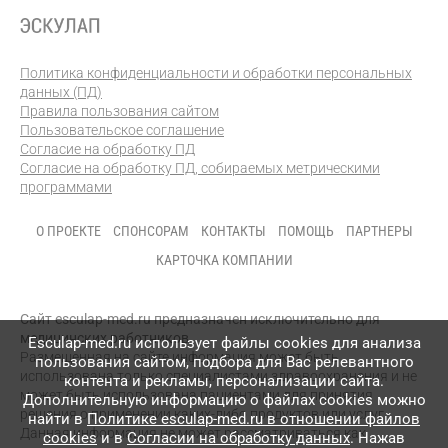
Политика конфиденциальности и обработки персональных
данных (ПД)
Правила пользования сайтом
Пользовательское соглашение
Согласие на обработку ПД
Согласие на обработку ПД, собираемых метрическими
программами
О ПРОЕКТЕ
СПОНСОРАМ
КОНТАКТЫ
ПОМОЩЬ
ПАРТНЕРЫ
КАРТОЧКА КОМПАНИИ
Сайт esculap-med.ru предназначен исключительно для
медицинских работников.
Esculap-med.ru использует файлы сookies для анализа
Размещенная на сайте информация может быть
пользования сайтом, подбора для Вас релевантного
использована только специалистами здравоохранения и не
контента и рекламы, персонализации сайта.
может быть использована пациентами для принятия
Дополнительную информацию о файлах cookies можно
решения о применении каких-либо продуктов или услуг.
найти в
Политике esculap-med.ru в отношении файлов
Данная информация не может рассматриваться как
cookies
и в
Согласии на обработку данных
. Нажав