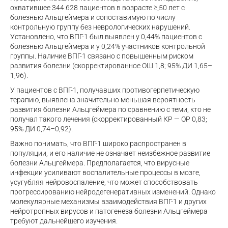
охватившее 344 628 пациентов в возрасте ≥
50 лет с
болезнью Альцгеймера и сопоставимую по числу
контрольную группу без неврологических нарушений.
Установлено, что ВПГ-1 был выявлен у 0,44% пациентов с
болезнью Альцгеймера и у 0,24% участников контрольной
группы. Наличие ВПГ-1 связано с повышенным риском
развития болезни (скорректированное ОШ 1,8; 95% ДИ 1,65–
1,96).
У пациентов с ВПГ-1, получавших противогерпетическую
терапию, выявлена значительно меньшая вероятность
развития болезни Альцгеймера по сравнению с теми, кто не
получал такого лечения (скорректированный КР — ОР 0,83;
95% ДИ 0,74–0,92).
Важно понимать, что ВПГ-1 широко распространен в
популяции, и его наличие не означает неизбежное развитие
болезни Альцгеймера. Предполагается, что вирусные
инфекции усиливают воспалительные процессы в мозге,
усугубляя нейровоспаление, что может способствовать
прогрессированию нейродегенеративных изменений. Однако
молекулярные механизмы взаимодействия ВПГ-1 и других
нейротропных вирусов и патогенеза болезни Альцгеймера
требуют дальнейшего изучения.