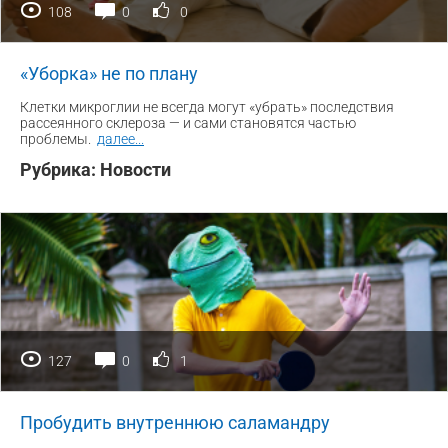
108
0
0
«Уборка» не по плану
Клетки микроглии не всегда могут «убрать» последствия
рассеянного склероза — и сами становятся частью
проблемы.
далее
...
Рубрика:
Новости
127
0
1
Пробудить внутреннюю саламандру