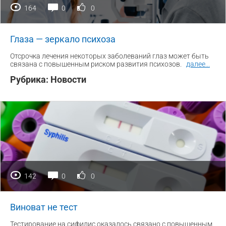
164
0
0
Глаза — зеркало психоза
Отсрочка лечения некоторых заболеваний глаз может быть
связана с повышенным риском развития психозов.
далее
...
Рубрика:
Новости
142
0
0
Виноват не тест
Тестирование на сифилис оказалось связано с повышенным