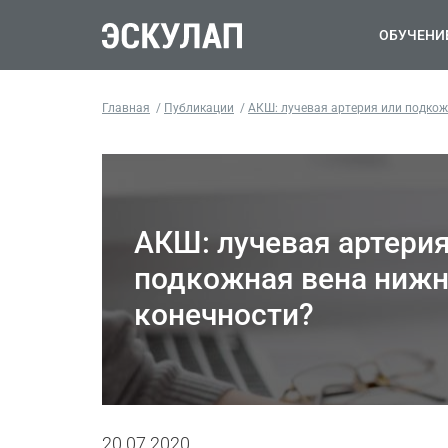
ОБУЧЕНИ
Главная
Публикации
АКШ: лучевая артерия или подкож
АКШ: лучевая артерия
подкожная вена ниж
конечности?
20.07.2020