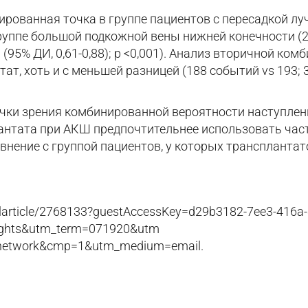
рованная точка в группе пациентов с пересадкой лу
руппе большой подкожной вены нижней конечности (220
3 (95% ДИ, 0,61-0,88); р <0,001). Анализ вторичной к
ат, хоть и с меньшей разницей (188 событий vs 193; 3
точки зрения комбинированной вероятности наступле
лантата при АКШ предпочтительнее использовать част
нение с группой пациентов, у которых трансплантат
llarticle/2768133?guestAccessKey=d29b3182-7ee3-416a
ights&utm_term=071920&utm
_network&cmp=1&utm_medium=email.