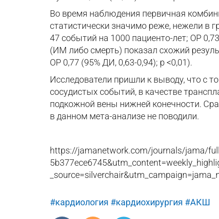
Во время наблюдения первичная комбини
статистически значимо реже, нежели в г
47 событий на 1000 пациенто-лет; ОР 0,7
(ИМ либо смерть) показал схожий результ
ОР 0,77 (95% ДИ, 0,63-0,94); р <0,01).
Исследователи пришли к выводу, что с 
сосудистых событий, в качестве трансп
подкожной вены нижней конечности. Срав
в данном мета-анализе не поводили.
https://jamanetwork.com/journals/jama/fu
5b377ece6745&utm_content=weekly_highl
_source=silverchair&utm_campaign=jama
#кардиология
#кардиохирургия
#АКШ