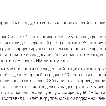
ришла к выводу, что использование лучевой артерии 
ией и аортой, как правило, используется внутренняя
зависит ли долгосрочный риск развития неблагоприя
руппа кардиохирургов в своем мета-анализе сравни
ной точкой в исследовании были приняты смерть, ин
ую точку – только ИМ либо смерть.
андомизированных исследований, пациенты в которые
наблюдением врачей в среднем 10 лет в пяти страна
анализ было включено 1036 пациентов с проведенной
ьно. Пациенты были поделены на две группы в завис
е шунта использовали лучевую артерию, у 502 – бол
и составил 66,6 лет, в группе большой подкожной вены