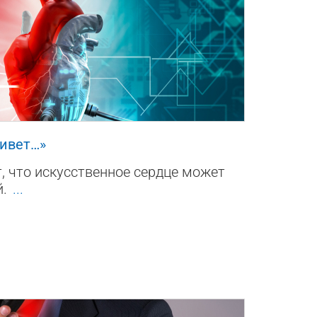
0
живет…»
, что искусственное сердце может
й.
...