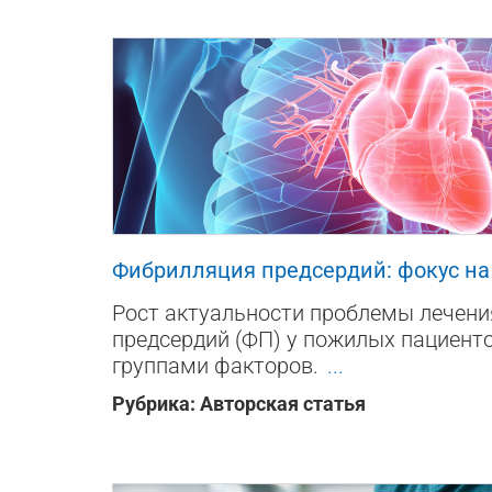
51884
5
11
Фибрилляция предсердий: фокус н
Рост актуальности проблемы лечен
предсердий (ФП) у пожилых пациент
группами факторов.
...
Рубрика:
Авторская статья