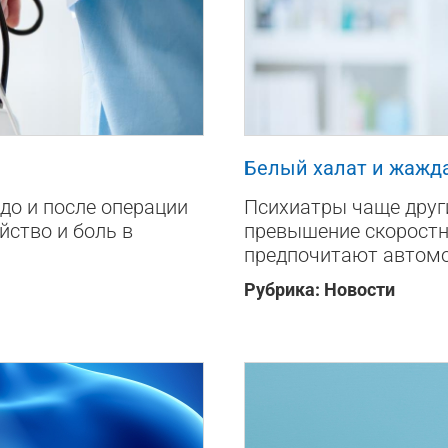
1076
0
Белый халат и жажда
о и после операции
Психиатры чаще друг
йство и боль в
превышение скоростн
предпочитают автомо
Рубрика:
Новости