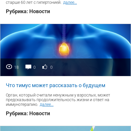
старше 60 лет с гипертонией.
далее
...
Рубрика:
Новости
18
0
0
Что тимус может рассказать о будущем
Орган, который считали ненужным у взрослых, может
предсказывать продолжительность жизни и ответ на
иммунотерапию.
далее
...
Рубрика:
Новости