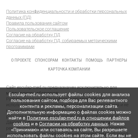
Политика конфиденциальности и обработки персональных
данных (ПД)
Правила пользования сайтом
Пользовательское соглашение
Согласие на обработку ПД
Согласие на обработку ПД, собираемых метрическими
программами
О ПРОЕКТЕ
СПОНСОРАМ
КОНТАКТЫ
ПОМОЩЬ
ПАРТНЕРЫ
КАРТОЧКА КОМПАНИИ
Сайт esculap-med.ru предназначен исключительно для
медицинских работников.
Esculap-med.ru использует файлы сookies для анализа
Размещенная на сайте информация может быть
пользования сайтом, подбора для Вас релевантного
использована только специалистами здравоохранения и не
контента и рекламы, персонализации сайта.
может быть использована пациентами для принятия
Дополнительную информацию о файлах cookies можно
решения о применении каких-либо продуктов или услуг.
найти в
Политике esculap-med.ru в отношении файлов
Данная информация не может рассматриваться как
cookies
и в
Согласии на обработку данных
. Нажав
рекомендация пациентам по диагностированию и лечению
«Принимаю» или оставаясь на сайте, Вы разрешаете
каких-либо заболеваний и не может служить заменой очной
использовать файлы cookies на этом сайте. Если вы не