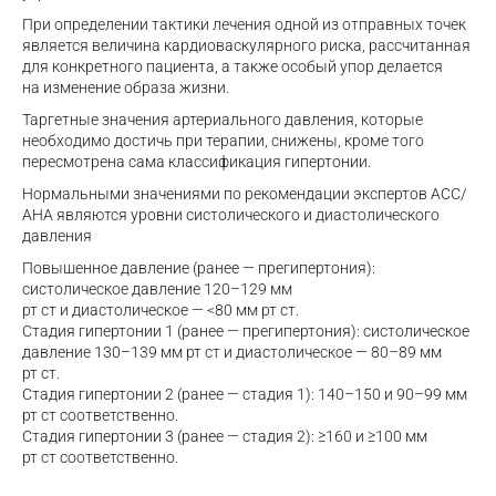
При определении тактики лечения одной из отправных точек
является величина кардиоваскулярного риска, рассчитанная
для конкретного пациента, а также особый упор делается
на изменение образа жизни.
Таргетные значения артериального давления, которые
необходимо достичь при терапии, снижены, кроме того
пересмотрена сама классификация гипертонии.
Нормальными значениями по рекомендации экспертов АСС/
АНА являются уровни систолического и диастолического
давления
Повышенное давление (ранее — прегипертония):
систолическое давление 120–129 мм
рт ст и диастолическое — <80 мм рт ст.
Стадия гипертонии 1 (ранее — прегипертония): систолическое
давление 130–139 мм рт ст и диастолическое — 80–89 мм
рт ст.
Стадия гипертонии 2 (ранее — стадия 1): 140–150 и 90–99 мм
рт ст соответственно.
Стадия гипертонии 3 (ранее — стадия 2): ≥160 и ≥100 мм
рт ст соответственно.