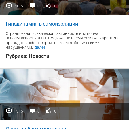
2136
0
0
Гиподинамия в самоизоляции
Ограниченная физическая активность или полная
невозможность выйти из дома во время режима карантина
приводят к неблагоприятными метаболическими
нарушениями.
далее
...
Рубрика:
Новости
1515
0
0
Опасная биохимия храпа