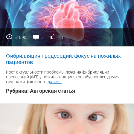
51890
5
11
Фибрилляция предсердий: фокус на пожилых
пациентов
Рост актуальности проблемы лечения фибрилляции
предсердий (ФП) у пожилых пациентов обусловлен двумя
группами факторов.
далее
...
Рубрика:
Авторская статья