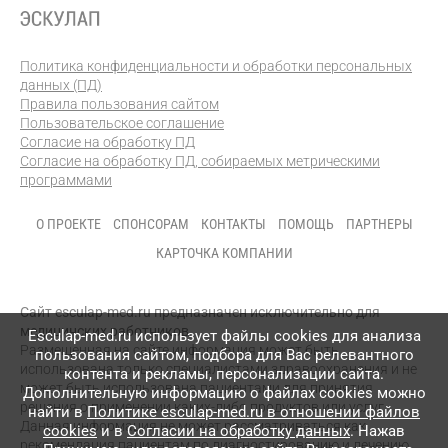
Политика конфиденциальности и обработки персональных
данных (ПД)
Правила пользования сайтом
Пользовательское соглашение
Согласие на обработку ПД
Согласие на обработку ПД, собираемых метрическими
программами
О ПРОЕКТЕ
СПОНСОРАМ
КОНТАКТЫ
ПОМОЩЬ
ПАРТНЕРЫ
КАРТОЧКА КОМПАНИИ
Сайт esculap-med.ru предназначен исключительно для
медицинских работников.
Esculap-med.ru использует файлы сookies для анализа
Размещенная на сайте информация может быть
пользования сайтом, подбора для Вас релевантного
использована только специалистами здравоохранения и не
контента и рекламы, персонализации сайта.
может быть использована пациентами для принятия
Дополнительную информацию о файлах cookies можно
решения о применении каких-либо продуктов или услуг.
найти в
Политике esculap-med.ru в отношении файлов
Данная информация не может рассматриваться как
cookies
и в
Согласии на обработку данных
. Нажав
рекомендация пациентам по диагностированию и лечению