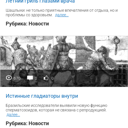
Летний гриль глазами врача
Шашлыки: не только приятные впечатления от отдыха, но и
проблемы со здоровьем.
далее
...
Рубрика:
Новости
670
0
0
Истинные гладиаторы внутри
Бразильские исследователи выявили новую функцию
сперматозоидов, которая не связана с репродукцией.
далее
...
Рубрика:
Новости