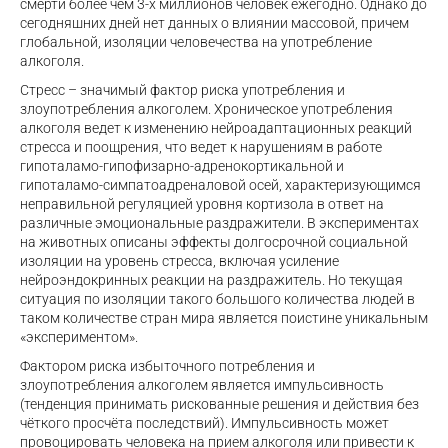
смерти более чем 3-х миллионов человек ежегодно. Однако до
сегодняшних дней нет данных о влиянии массовой, причем
глобальной, изоляции человечества на употребление
алкоголя.
Стресс – значимый фактор риска употребления и
злоупотребления алкоголем. Хроническое употребления
алкоголя ведет к изменению нейроадаптационных реакций
стресса и поощрения, что ведет к нарушениям в работе
гипоталамо-гипофизарно-адренокортикальной и
гипоталамо-симпатоадреналовой осей, характеризующимся
неправильной регуляцией уровня кортизола в ответ на
различные эмоциональные раздражители. В экспериментах
на животных описаны эффекты долгосрочной социальной
изоляции на уровень стресса, включая усиление
нейроэндокринных реакции на раздражитель. Но текущая
ситуация по изоляции такого большого количества людей в
таком количестве стран мира является поистине уникальным
«экспериментом».
Фактором риска избыточного потребления и
злоупотребления алкоголем является импульсивность
(тенденция принимать рискованные решения и действия без
чёткого просчёта последствий). Импульсивность может
провоцировать человека на прием алкоголя или привести к