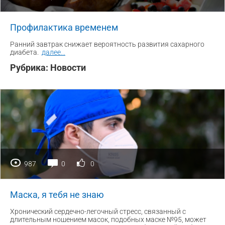
Профилактика временем
Ранний завтрак снижает вероятность развития сахарного
диабета.
далее
...
Рубрика:
Новости
987
0
0
Маска, я тебя не знаю
Хронический сердечно-легочный стресс, связанный с
длительным ношением масок, подобных маске №95, может