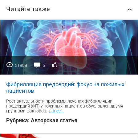
Читайте также
51888
5
11
Фибрилляция предсердий: фокус на пожилых
пациентов
Рост актуальности проблемы лечения фибрилляции
предсердий (ФП) у пожилых пациентов обусловлен двумя
группами факторов.
далее
...
Рубрика:
Авторская статья