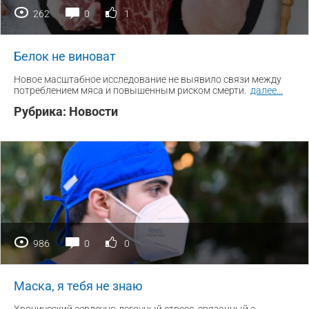
262
0
1
Белок не виноват
Новое масштабное исследование не выявило связи между
потреблением мяса и повышенным риском смерти.
далее
...
Рубрика:
Новости
986
0
0
Маска, я тебя не знаю