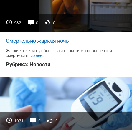
932
0
0
Смертельно жаркая ночь
Жаркие ночи могут быть фактором риска повышенной
смертности.
далее
...
Рубрика:
Новости
1071
0
0