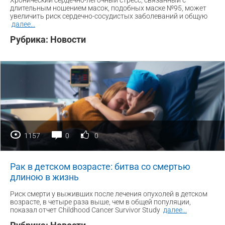
Хронический сердечно-легочный стресс, связанный с
длительным ношением масок, подобных маске №95, может
увеличить риск сердечно-сосудистых заболеваний и общую
далее
...
Рубрика:
Новости
1157
0
0
Рак в детском возрасте: битва со смертью
длиною в жизнь
Риск смерти у выживших после лечения опухолей в детском
возрасте, в четыре раза выше, чем в общей популяции,
показал отчет Childhood Cancer Survivor Study
далее
...