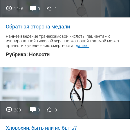
1446
0
1
Обратная сторона медали
Раннее введение транексамовой кислоты пациентам с
изолированной тяжелой черепно-мозговой травмой может
привести к увеличению смертности.
далее
...
Рубрика:
Новости
2301
0
0
Хлорохин: быть или не быть?