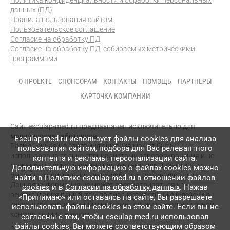
Политика конфиденциальности и обработки персональных
данных (ПД)
Правила пользования сайтом
Пользовательское соглашение
Согласие на обработку ПД
Согласие на обработку ПД, собираемых метрическими
программами
О ПРОЕКТЕ
СПОНСОРАМ
КОНТАКТЫ
ПОМОЩЬ
ПАРТНЕРЫ
КАРТОЧКА КОМПАНИИ
Сайт esculap-med.ru предназначен исключительно для
медицинских работников.
Esculap-med.ru использует файлы сookies для анализа
Размещенная на сайте информация может быть
пользования сайтом, подбора для Вас релевантного
использована только специалистами здравоохранения и не
контента и рекламы, персонализации сайта.
может быть использована пациентами для принятия
Дополнительную информацию о файлах cookies можно
решения о применении каких-либо продуктов или услуг.
найти в
Политике esculap-med.ru в отношении файлов
Данная информация не может рассматриваться как
cookies
и в
Согласии на обработку данных
. Нажав
рекомендация пациентам по диагностированию и лечению
«Принимаю» или оставаясь на сайте, Вы разрешаете
каких-либо заболеваний и не может служить заменой очной
использовать файлы cookies на этом сайте. Если вы не
консультации с врачом.
согласны с тем, чтобы esculap-med.ru использовал
файлы сookies, Вы можете соответствующим образом
Свидетельство о регистрации СМИ
ЭЛ № ФС 77 – 87083