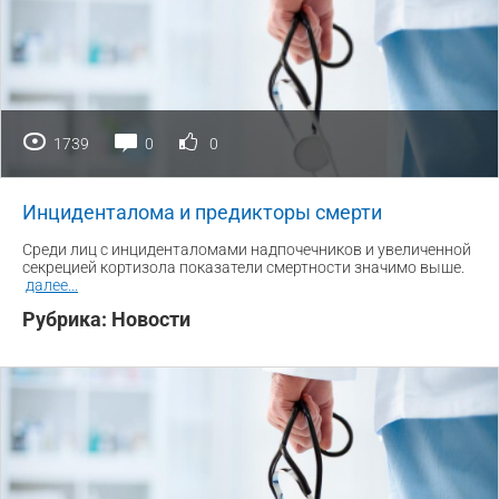
1739
0
0
Инциденталома и предикторы смерти
Среди лиц с инциденталомами надпочечников и увеличенной
секрецией кортизола показатели смертности значимо выше.
далее
...
Рубрика:
Новости