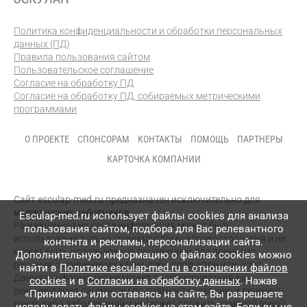
Политика конфиденциальности и обработки персональных
данных (ПД)
Правила пользования сайтом
Пользовательское соглашение
Согласие на обработку ПД
Согласие на обработку ПД, собираемых метрическими
программами
О ПРОЕКТЕ
СПОНСОРАМ
КОНТАКТЫ
ПОМОЩЬ
ПАРТНЕРЫ
КАРТОЧКА КОМПАНИИ
Сайт esculap-med.ru предназначен исключительно для
медицинских работников.
Esculap-med.ru использует файлы сookies для анализа
Размещенная на сайте информация может быть
пользования сайтом, подбора для Вас релевантного
использована только специалистами здравоохранения и не
контента и рекламы, персонализации сайта.
может быть использована пациентами для принятия
Дополнительную информацию о файлах cookies можно
решения о применении каких-либо продуктов или услуг.
найти в
Политике esculap-med.ru в отношении файлов
Данная информация не может рассматриваться как
cookies
и в
Согласии на обработку данных
. Нажав
рекомендация пациентам по диагностированию и лечению
«Принимаю» или оставаясь на сайте, Вы разрешаете
каких-либо заболеваний и не может служить заменой очной