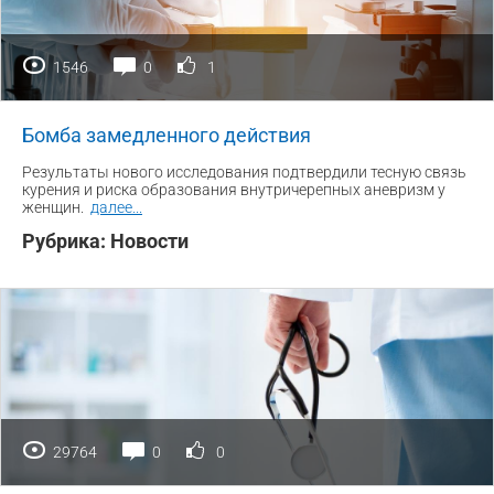
1546
0
1
Бомба замедленного действия
Результаты нового исследования подтвердили тесную связь
курения и риска образования внутричерепных аневризм у
женщин.
далее
...
Рубрика:
Новости
29764
0
0