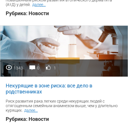
повышенным риском развития атопического дерматита
(АтД) у детей.
далее
...
Рубрика:
Новости
1343
0
1
Некурящие в зоне риска: все дело в
родственниках
Риск развития рака легких среди некурящих людей с
отягощенным семейным анамнезом выше, чем у длительно
курящих.
далее
...
Рубрика:
Новости