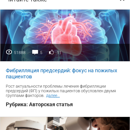
51888
5
11
Фибрилляция предсердий: фокус на пожилых
пациентов
Рост актуальности проблемы лечения фибрилляции
предсердий (ФП) у пожилых пациентов обусловлен двумя
группами факторов.
далее
...
Рубрика:
Авторская статья