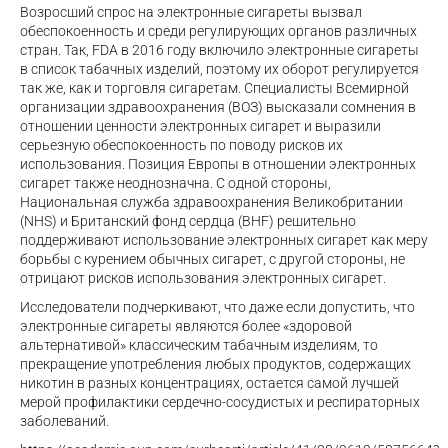
Возросший спрос на электронные сигареты вызвал
обеспокоенность и среди регулирующих органов различных
стран. Так, FDA в 2016 году включило электронные сигареты
в список табачных изделий, поэтому их оборот регулируется
так же, как и торговля сигаретам. Специалисты Всемирной
организации здравоохранения (ВОЗ) высказали сомнения в
отношении ценности электронных сигарет и выразили
серьезную обеспокоенность по поводу рисков их
использования. Позиция Европы в отношении электронных
сигарет также неоднозначна. С одной стороны,
Национальная служба здравоохранения Великобритании
(NHS) и Британский фонд сердца (BHF) решительно
поддерживают использование электронных сигарет как меру
борьбы с курением обычных сигарет, с другой стороны, не
отрицают рисков использования электронных сигарет.
Исследователи подчеркивают, что даже если допустить, что
электронные сигареты являются более «здоровой
альтернативой» классическим табачным изделиям, то
прекращение употребления любых продуктов, содержащих
никотин в разных концентрациях, остается самой лучшей
мерой профилактики сердечно-сосудистых и респираторных
заболеваний.