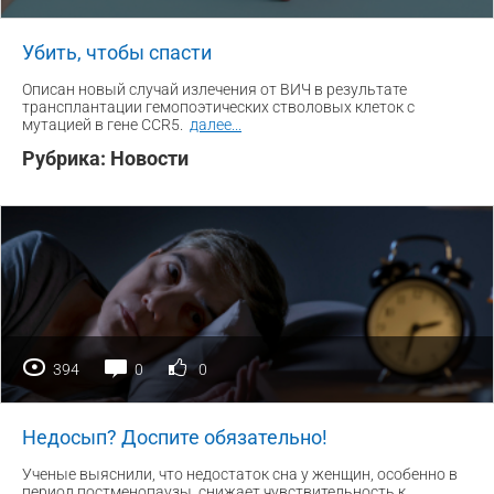
Убить, чтобы спасти
Описан новый случай излечения от ВИЧ в результате
трансплантации гемопоэтических стволовых клеток с
мутацией в гене CCR5.
далее
...
Рубрика:
Новости
394
0
0
Недосып? Доспите обязательно!
Ученые выяснили, что недостаток сна у женщин, особенно в
период постменопаузы, снижает чувствительность к