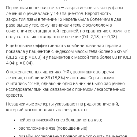
Первичная конечная точка — закрытие язвы к концу фазы
лечения оценивалась у 140 пациентов. Вероятность
закрытия язвы в течение 12 недель была более чем в два
раза выше у тех, кому назначали гель с эсмололом в
сочетании со стандартной терапией, по сравнению с теми, кто
получал только стандартное лечение (ОШ 2,13; р = 0,03).
Еще большую эффективность комбинированная терапия
2
показала у пациентов с индексом массы тела более 25 кг/м
(ОШ 2,72; р = 0,03) и у пациентов с массой тела более 80 кг (ОШ
4,04; р = 0,04).
О нежелательных явлениях (НЯ), возникших во время
лечения, сообщили 33 (18,8%) участника. Серьезными
считались 12 НЯ, однако ни одно из них не было расценено
исследователями как связанное с приемом лекарственных
средств.
Независимые эксперты указывают на ряд ограничений,
который могли повлиять на результаты:
нейропатический генез большинства язв;
расположение язв (подошвенные);
дизайн исследования позволил исключить пациентов,