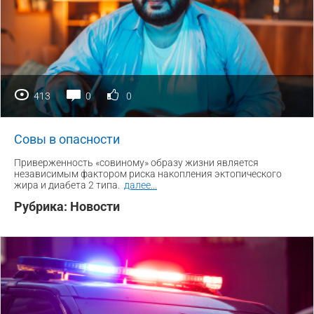
413
0
0
Совы в опасности
Приверженность «совиному» образу жизни является
независимым фактором риска накопления эктопического
жира и диабета 2 типа.
далее
...
Рубрика:
Новости