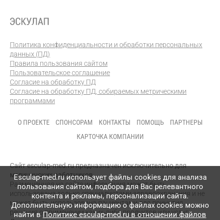
Политика конфиденциальности и обработки персональных
данных (ПД)
Правила пользования сайтом
Пользовательское соглашение
Согласие на обработку ПД
Согласие на обработку ПД, собираемых метрическими
программами
О ПРОЕКТЕ
СПОНСОРАМ
КОНТАКТЫ
ПОМОЩЬ
ПАРТНЕРЫ
КАРТОЧКА КОМПАНИИ
Сайт esculap-med.ru предназначен исключительно для
медицинских работников.
Esculap-med.ru использует файлы сookies для анализа
Размещенная на сайте информация может быть
пользования сайтом, подбора для Вас релевантного
использована только специалистами здравоохранения и не
контента и рекламы, персонализации сайта.
может быть использована пациентами для принятия
Дополнительную информацию о файлах cookies можно
решения о применении каких-либо продуктов или услуг.
найти в
Политике esculap-med.ru в отношении файлов