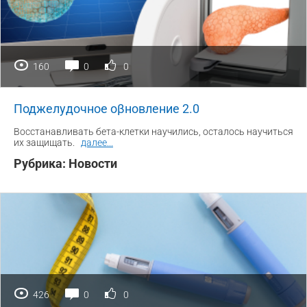
160
0
0
Поджелудочное оβновление 2.0
Восстанавливать бета-клетки научились, осталось научиться
их защищать.
далее
...
Рубрика:
Новости
426
0
0