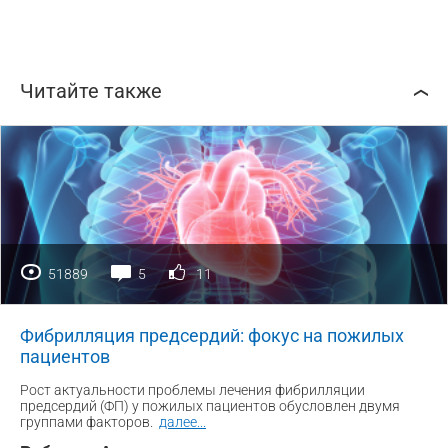
Читайте также
51889
5
11
Фибрилляция предсердий: фокус на пожилых
пациентов
Рост актуальности проблемы лечения фибрилляции
предсердий (ФП) у пожилых пациентов обусловлен двумя
группами факторов.
далее
...