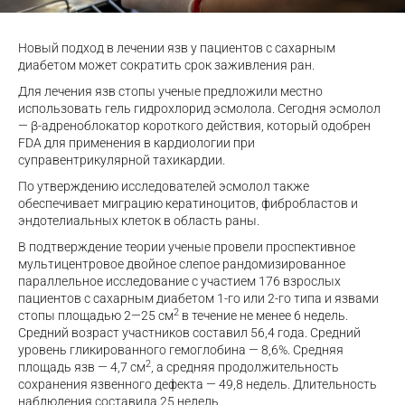
Новый подход в лечении язв у пациентов с сахарным
диабетом может сократить срок заживления ран.
Для лечения язв стопы ученые предложили местно
использовать гель гидрохлорид эсмолола. Сегодня эсмолол
— β-адреноблокатор короткого действия, который одобрен
FDA для применения в кардиологии при
суправентрикулярной тахикардии.
По утверждению исследователей эсмолол также
обеспечивает миграцию кератиноцитов, фибробластов и
эндотелиальных клеток в область раны.
В подтверждение теории ученые провели проспективное
мультицентровое двойное слепое рандомизированное
параллельное исследование с участием 176 взрослых
пациентов с сахарным диабетом 1-го или 2-го типа и язвами
2
стопы площадью 2—25 см
в течение не менее 6 недель.
Средний возраст участников составил 56,4 года. Средний
уровень гликированного гемоглобина — 8,6%. Средняя
2
площадь язв — 4,7 см
, а средняя продолжительность
сохранения язвенного дефекта — 49,8 недель. Длительность
наблюдения составила 25 недель.