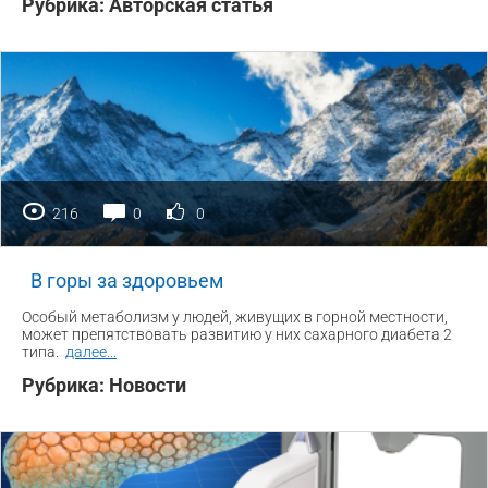
Рубрика:
Авторская статья
216
0
0
В горы за здоровьем
Особый метаболизм у людей, живущих в горной местности,
может препятствовать развитию у них сахарного диабета 2
типа.
далее
...
Рубрика:
Новости