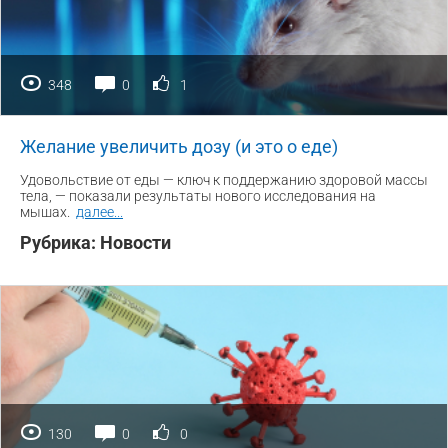
348
0
1
Желание увеличить дозу (и это о еде)
Удовольствие от еды — ключ к поддержанию здоровой массы
тела, — показали результаты нового исследования на
мышах.
далее
...
Рубрика:
Новости
130
0
0