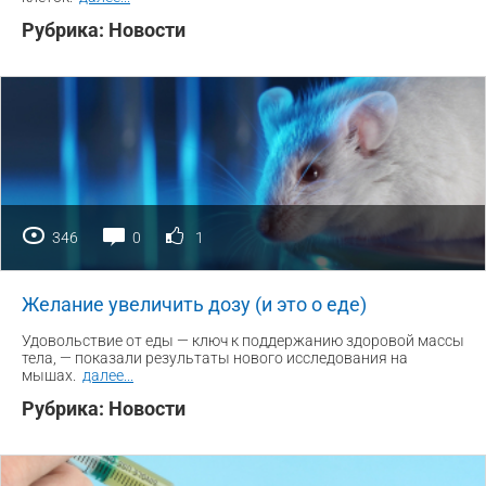
Рубрика:
Новости
346
0
1
Желание увеличить дозу (и это о еде)
Удовольствие от еды — ключ к поддержанию здоровой массы
тела, — показали результаты нового исследования на
мышах.
далее
...
Рубрика:
Новости