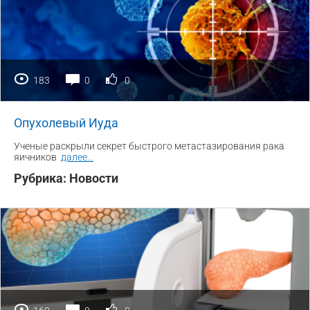
183
0
0
Опухолевый Иуда
Ученые раскрыли секрет быстрого метастазирования рака
яичников
далее
...
Рубрика:
Новости