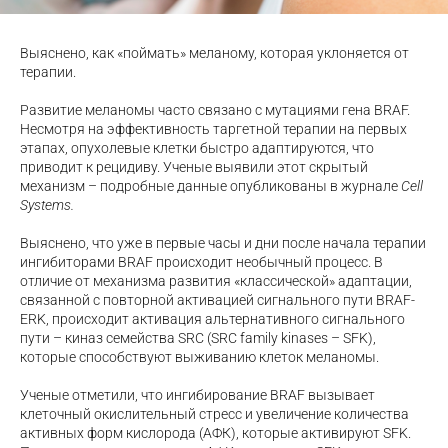
Выяснено, как «поймать» меланому, которая уклоняется от
терапии.
Развитие меланомы часто связано с мутациями гена BRAF.
Несмотря на эффективность таргетной терапии на первых
этапах, опухолевые клетки быстро адаптируются, что
приводит к рецидиву. Ученые выявили этот скрытый
механизм – подробные данные опубликованы в журнале
Cell
Systems.
Выяснено, что уже в первые часы и дни после начала терапии
ингибиторами
BRAF
происходит необычный процесс. В
отличие от механизма развития «классической» адаптации,
связанной с повторной активацией сигнального пути BRAF-
ERK, происходит активация альтернативного сигнального
пути – киназ семейства SRC (SRC family kinases – SFK),
которые способствуют выживанию клеток меланомы.
Ученые отметили, что ингибирование BRAF вызывает
клеточный окислительный стресс и увеличение количества
активных форм кислорода (АФК), которые активируют SFK.