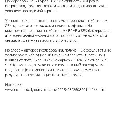
По мере повышения уровня АФК активность SFK резко
возрастала, помогая клеткам меланомы адаптироваться в
условиях проводимой терапии.
Ученые решили протестировать монотерапию ингибитором
SFK, однако это не оказало значимого эффекта. Но
комплексная терапия ингибиторами BRAF и SFK блокировала
альтернативный механизм адаптации опухолевых клеток и
снижала их выживаемость
in vitro
и
in vivo
.
По словам авторов исследования, полученные результаты не
только раскрывают новый механизм резистентности, но и
выявляют потенциальные биомаркеры – АФК и активацию
SFK. Кроме того, отмечено, что комплексный подход может
продлить эффективность ингибиторов BRAF и улучшить
результаты лечения пациентов с меланомой.
Источник:
www.sciencedaily.com/releases/2025/03/250320144644.htm