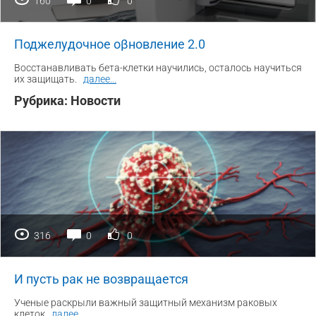
160
0
0
Поджелудочное оβновление 2.0
Восстанавливать бета-клетки научились, осталось научиться
их защищать.
далее
...
Рубрика:
Новости
316
0
0
И пусть рак не возвращается
Ученые раскрыли важный защитный механизм раковых
клеток.
далее
...