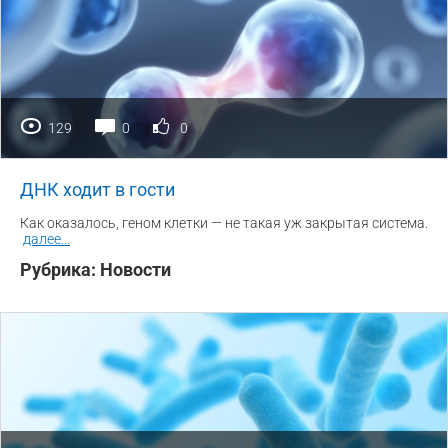
129
0
0
ДНК ходит в гости
Как оказалось, геном клетки — не такая уж закрытая система.
далее
...
Рубрика:
Новости