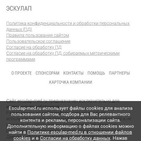
Политика конфиденциальности и обработки персональных
данных (ПД)
Правила пользования сайтом
Пользовательское соглашение
Согласие на обработку ПД
Согласие на обработку ПД, собираемых метрическими
программами
О ПРОЕКТЕ
СПОНСОРАМ
КОНТАКТЫ
ПОМОЩЬ
ПАРТНЕРЫ
КАРТОЧКА КОМПАНИИ
Сайт esculap-med.ru предназначен исключительно для
медицинских работников.
Esculap-med.ru использует файлы сookies для анализа
Размещенная на сайте информация может быть
пользования сайтом, подбора для Вас релевантного
использована только специалистами здравоохранения и не
контента и рекламы, персонализации сайта.
может быть использована пациентами для принятия
Дополнительную информацию о файлах cookies можно
решения о применении каких-либо продуктов или услуг.
найти в
Политике esculap-med.ru в отношении файлов
Данная информация не может рассматриваться как
cookies
и в
Согласии на обработку данных
. Нажав