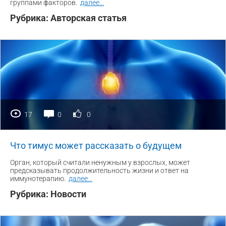
группами факторов.
далее
...
Рубрика:
Авторская статья
17
0
0
Что тимус может рассказать о будущем
Орган, который считали ненужным у взрослых, может
предсказывать продолжительность жизни и ответ на
иммунотерапию.
далее
...
Рубрика:
Новости