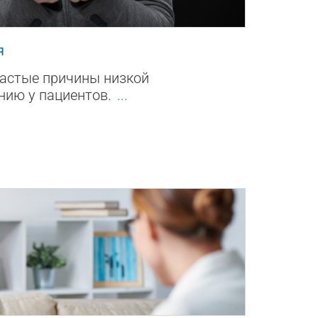
0
я
астые причины низкой
нию у пациентов.
...
0