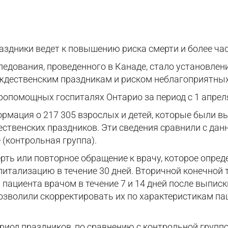
аздники ведет к повышению риска смерти и более ч
ледования, проведенного в Канаде, стало установле
ждественским праздникам и риском неблагоприятных
опомощных госпиталях Онтарио за период с 1 апреля 
ормация о 217 305 взрослых и детей, которые были в
ественских праздников. Эти сведения сравнили с данн
 (контрольная группа).
ть или повторное обращение к врачу, которое опреде
итализацию в течение 30 дней. Вторичной конечной 
 пациента врачом в течение 7 и 14 дней после выпис
позволили скорректировать их по характеристикам п
риод праздников, по сравнению с контрольной группо