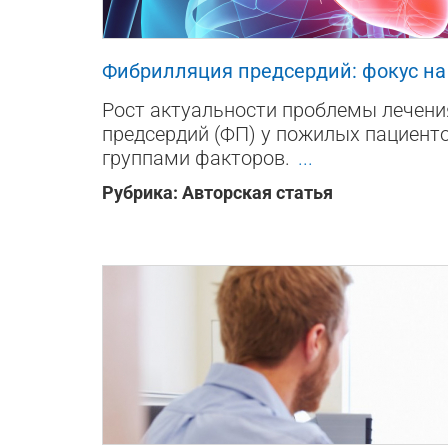
51889
5
11
Фибрилляция предсердий: фокус н
Рост актуальности проблемы лечен
предсердий (ФП) у пожилых пациент
группами факторов.
...
Рубрика:
Авторская статья
625
0
0