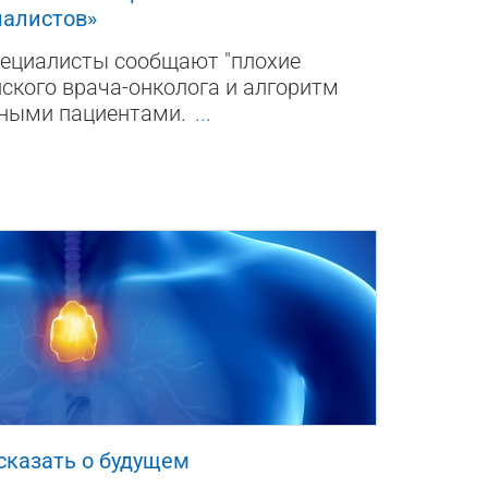
иалистов»
пециалисты сообщают "плохие
йского врача-онколога и алгоритм
ьными пациентами.
...
сказать о будущем