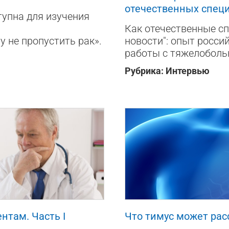
отечественных спец
тупна для изучения
Как отечественные с
у не пропустить рак».
новости": опыт росси
работы с тяжелобол
Рубрика:
Интервью
18
0
0
нтам. Часть I
Что тимус может рас