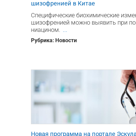
шизофренией в Китае
Специфические биохимические измен
шизофренией можно выявить при по
ниацином.
...
Рубрика:
Новости
1917
0
2
Новая программа на портале Эскул