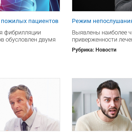
868
0
а пожилых пациентов
Режим непослушани
ия фибрилляции
Выявлены наиболее ч
ов обусловлен двумя
приверженности лече
Рубрика:
Новости
876
0