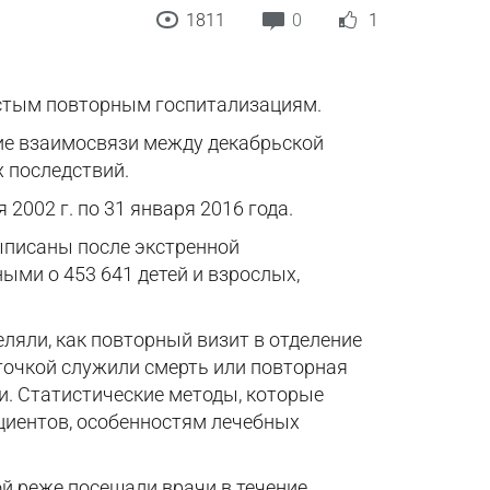
1811
0
1
астым повторным госпитализациям.
ние взаимосвязи между декабрьской
 последствий.
2002 г. по 31 января 2016 года.
ыписаны после экстренной
ыми о 453 641 детей и взрослых,
ляли, как повторный визит в отделение
точкой служили смерть или повторная
ки. Статистические методы, которые
ациентов, особенностям лечебных
й реже посещали врачи в течение