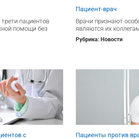
Пациент-врач
 трети пациентов
Врачи признают особо
жной помощи без
являются их коллега
Рубрика:
Новости
3604
0
циентов с
Пациенты против вра