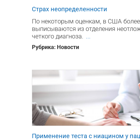
Страх неопределенности
По некоторым оценкам, в США более
выписываются из отделения неотло
четкого диагноза.
...
Рубрика:
Новости
3225
0
1
Применение теста с ниацином у па