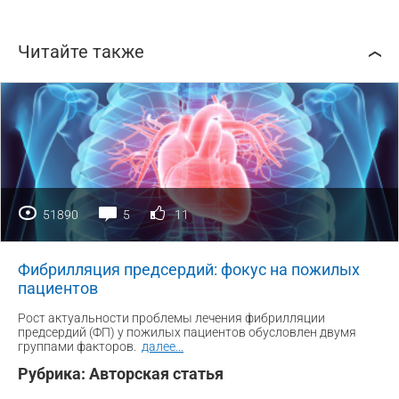
Читайте также
51890
5
11
Фибрилляция предсердий: фокус на пожилых
пациентов
Рост актуальности проблемы лечения фибрилляции
предсердий (ФП) у пожилых пациентов обусловлен двумя
группами факторов.
далее
...
Рубрика:
Авторская статья