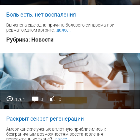
Боль есть, нет воспаления
Выяснена еще одна причина болевого синдрома при
ревматоидном артрите.
далее
...
Рубрика:
Новости
1764
0
0
Раскрыт секрет регенерации
Американские ученые вплотную приблизились к
безграничным возможностям восстановления
поврежденных тканей.
далее
...