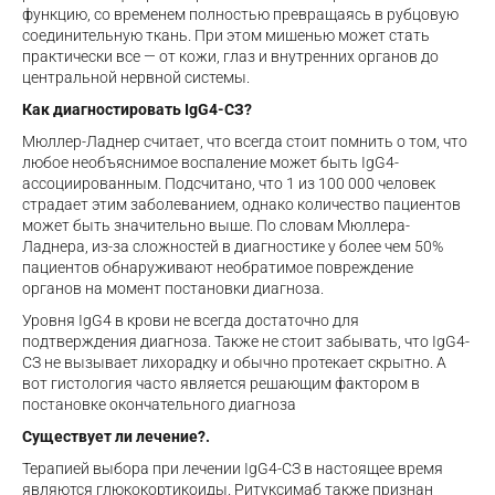
функцию, со временем полностью превращаясь в рубцовую
соединительную ткань. При этом мишенью может стать
практически все — от кожи, глаз и внутренних органов до
центральной нервной системы.
Как диагностировать IgG4-СЗ?
Мюллер-Ладнер считает, что всегда стоит помнить о том, что
любое необъяснимое воспаление может быть IgG4-
ассоциированным. Подсчитано, что 1 из 100 000 человек
страдает этим заболеванием, однако количество пациентов
может быть значительно выше. По словам Мюллера-
Ладнера, из-за сложностей в диагностике у более чем 50%
пациентов обнаруживают необратимое повреждение
органов на момент постановки диагноза.
Уровня IgG4 в крови не всегда достаточно для
подтверждения диагноза. Также не стоит забывать, что IgG4-
СЗ не вызывает лихорадку и обычно протекает скрытно. А
вот гистология часто является решающим фактором в
постановке окончательного диагноза
Существует ли лечение?.
Терапией выбора при лечении IgG4-СЗ в настоящее время
являются глюкокортикоиды. Ритуксимаб также признан