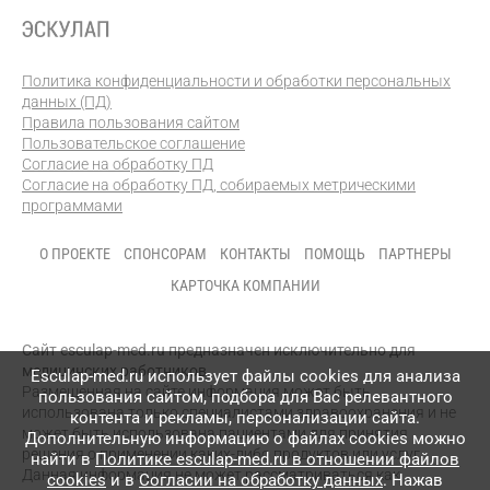
Политика конфиденциальности и обработки персональных
данных (ПД)
Правила пользования сайтом
Пользовательское соглашение
Согласие на обработку ПД
Согласие на обработку ПД, собираемых метрическими
программами
О ПРОЕКТЕ
СПОНСОРАМ
КОНТАКТЫ
ПОМОЩЬ
ПАРТНЕРЫ
КАРТОЧКА КОМПАНИИ
Сайт esculap-med.ru предназначен исключительно для
медицинских работников.
Esculap-med.ru использует файлы сookies для анализа
Размещенная на сайте информация может быть
пользования сайтом, подбора для Вас релевантного
использована только специалистами здравоохранения и не
контента и рекламы, персонализации сайта.
может быть использована пациентами для принятия
Дополнительную информацию о файлах cookies можно
решения о применении каких-либо продуктов или услуг.
найти в
Политике esculap-med.ru в отношении файлов
Данная информация не может рассматриваться как
cookies
и в
Согласии на обработку данных
. Нажав