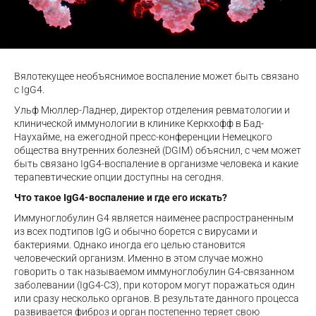
Вялотекущее необъяснимое воспаление может быть связано
с IgG4.
Ульф Мюллер-Ладнер, директор отделения ревматологии и
клинической иммунологии в клинике Керкхофф в Бад-
Наухайме, на ежегодной пресс-конференции Немецкого
общества внутренних болезней (DGIM) объяснил, с чем может
быть связано IgG4-воспаление в организме человека и какие
терапевтические опции доступны на сегодня.
Что такое IgG4-воспаление и где его искать?
Иммуноглобулин G4 является наименее распространенным
из всех подтипов IgG и обычно борется с вирусами и
бактериями. Однако иногда его целью становится
человеческий организм. Именно в этом случае можно
говорить о так называемом иммуноглобулин G4-связанном
заболевании (IgG4-СЗ), при котором могут поражаться один
или сразу несколько органов. В результате данного процесса
развивается фиброз и орган постепенно теряет свою