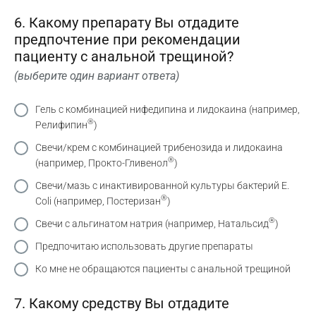
6. Какому препарату Вы отдадите
предпочтение при рекомендации
пациенту с анальной трещиной?
(выберите один вариант ответа)
Гель с комбинацией нифедипина и лидокаина (например,
®
Релифипин
)
Свечи/крем с комбинацией трибенозида и лидокаина
®
(например, Прокто-Гливенол
)
Свечи/мазь с инактивированной культуры бактерий E.
®
Coli (например, Постеризан
)
®
Свечи с альгинатом натрия (например, Натальсид
)
Предпочитаю использовать другие препараты
Ко мне не обращаются пациенты с анальной трещиной
7. Какому средству Вы отдадите