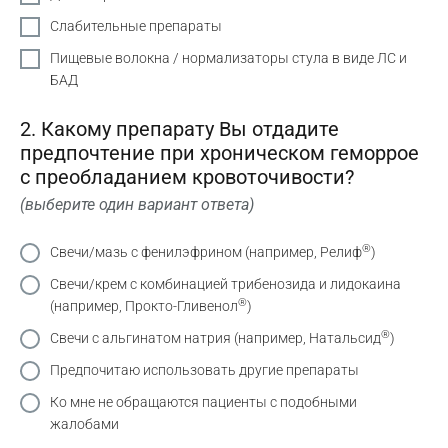
Слабительные препараты
Пищевые волокна / нормализаторы стула в виде ЛС и
БАД
2. Какому препарату Вы отдадите
предпочтение при хроническом геморрое
с преобладанием кровоточивости?
(выберите один вариант ответа)
®
Свечи/мазь с фенилэфрином (например, Релиф
)
Свечи/крем с комбинацией трибенозида и лидокаина
®
(например, Прокто-Гливенол
)
®
Свечи с альгинатом натрия (например, Натальсид
)
Предпочитаю использовать другие препараты
Ко мне не обращаются пациенты с подобными
жалобами