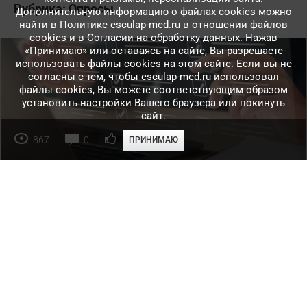
Рубрика:
Опросы
Дополнительную информацию о файлах cookies можно
найти в
Политике esculap-med.ru в отношении файлов
cookies
и в
Согласии на обработку данных
. Нажав
«Принимаю» или оставаясь на сайте, Вы разрешаете
использовать файлы cookies на этом сайте. Если вы не
согласны с тем, чтобы esculap-med.ru использовал
файлы сookies, Вы можете соответствующим образом
установить настройки Вашего браузера или покинуть
сайт.
867
0
0
ПРИНИМАЮ
Опрос для портала Эскулап "Dermatosis в
практике врача"
В образовательном проекте «DERMAtosis в практике врача»
мы продолжаем делиться актуальными материалами по
лечению и профилактике дерматозов у взрослых и детей.
далее
...
Рубрика:
Новости