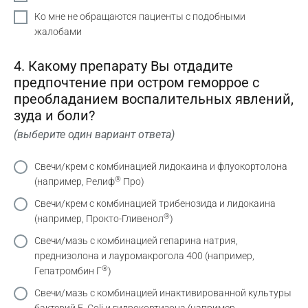
Ко мне не обращаются пациенты с подобными
жалобами
4. Какому препарату Вы отдадите
предпочтение при остром геморрое с
преобладанием воспалительных явлений,
зуда и боли?
(выберите один вариант ответа)
Свечи/крем с комбинацией лидокаина и флуокортолона
®
(например, Релиф
Про)
Свечи/крем с комбинацией трибенозида и лидокаина
®
(например, Прокто-Гливенол
)
Свечи/мазь с комбинацией гепарина натрия,
преднизолона и лауромакрогола 400 (например,
®
Гепатромбин Г
)
Свечи/мазь с комбинацией инактивированной культуры