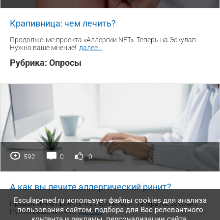
Крапивница: чем лечить?
Продолжение проекта «Аллергии.NET». Теперь на Эскулап.
Нужно ваше мнение!
далее
...
Рубрика:
Опросы
592
0
0
А как вы лечите аллергический ринит?
Esculap-med.ru использует файлы сookies для анализа
Продолжение проекта «Аллергии.NET». Теперь на Эскулап.
пользования сайтом, подбора для Вас релевантного
Нужно ваше мнение!
далее
...
контента и рекламы, персонализации сайта.