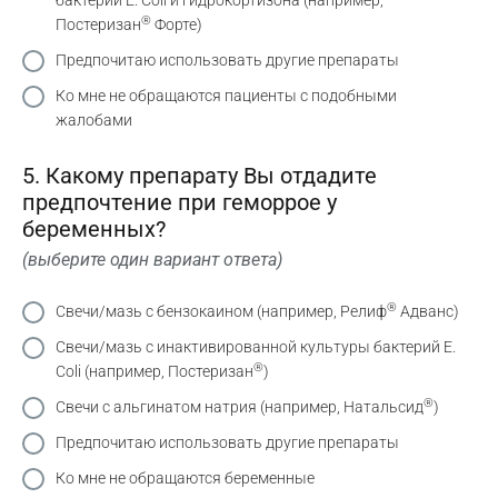
бактерий E. Coli и гидрокортизона (например,
®
Постеризан
Форте)
Предпочитаю использовать другие препараты
Ко мне не обращаются пациенты с подобными
жалобами
5. Какому препарату Вы отдадите
предпочтение при геморрое у
беременных?
(выберите один вариант ответа)
®
Свечи/мазь с бензокаином (например, Релиф
Адванс)
Свечи/мазь с инактивированной культуры бактерий E.
®
Coli (например, Постеризан
)
®
Свечи с альгинатом натрия (например, Натальсид
)
Предпочитаю использовать другие препараты
Ко мне не обращаются беременные