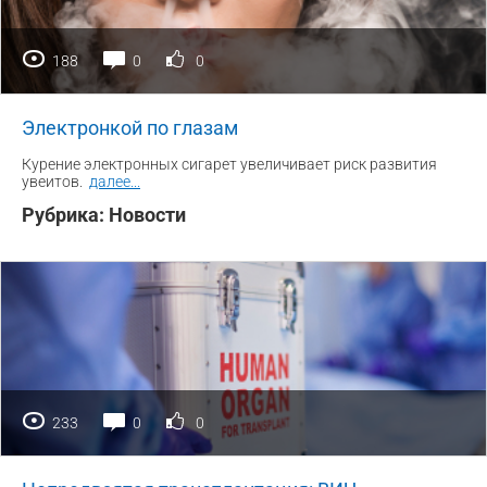
188
0
0
Электронкой по глазам
Курение электронных сигарет увеличивает риск развития
увеитов.
далее
...
Рубрика:
Новости
233
0
0