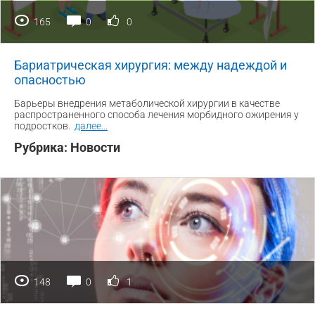
165
0
0
Бариатрическая хирургия: между надеждой и
опасностью
Барьеры внедрения метаболической хирургии в качестве
распространенного способа лечения морбидного ожирения у
подростков.
далее
...
Рубрика:
Новости
148
0
1