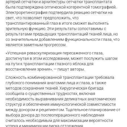
артерий сетчатки и архитектуры сетчатки трансплантата
была подтверждена оптической когерентной томографией.
Электроретинография подтвердила реакцию сетчатки на
свет, что позволяет предположить, что
трансплантированный глаз в итоге сможет выполнять
зрительную функцию. Эти результаты сопоставимы с
результатами предыдущих трансплантаций тканей лица, но
со значительным добавлением функциональности глаза, что
является заметным прогрессом.
«Успешная реваскуляризация пересаженного глаза,
достигнутая в этом исследовании, может послужить шагом
на пути к трансплантации глазного яблока для
восстановления зрения», — пишут авторы.
Сложность комбинированной трансплантации требовала
глубокого понимания анатомии лица и глаза, а также
методов сохранения тканей. Хирургическая бригада
сообщила о существенных трудностях, включая
необходимость выравнивания деликатных анатомических
структур и обеспечения иммунологической совместимости
между донором и реципиентом. Тщательное планирование от
выбора донора до послеоперационного наблюдения
считалось необходимым для максимизации вероятности
успеха и минимизации риска отторжения