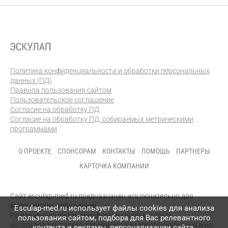
Политика конфиденциальности и обработки персональных
данных (ПД)
Правила пользования сайтом
Пользовательское соглашение
Согласие на обработку ПД
Согласие на обработку ПД, собираемых метрическими
программами
О ПРОЕКТЕ
СПОНСОРАМ
КОНТАКТЫ
ПОМОЩЬ
ПАРТНЕРЫ
КАРТОЧКА КОМПАНИИ
Сайт esculap-med.ru предназначен исключительно для
медицинских работников.
Esculap-med.ru использует файлы сookies для анализа
Размещенная на сайте информация может быть
пользования сайтом, подбора для Вас релевантного
использована только специалистами здравоохранения и не
контента и рекламы, персонализации сайта.