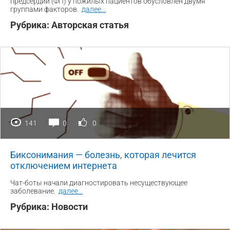
предсердий (ФП) у пожилых пациентов обусловлен двумя
группами факторов.
далее
...
Рубрика:
Авторская статья
141
0
0
Биксонимания — болезнь, которая лечится
отключением интернета
Чат-боты начали диагностировать несуществующее
заболевание.
далее
...
Рубрика:
Новости