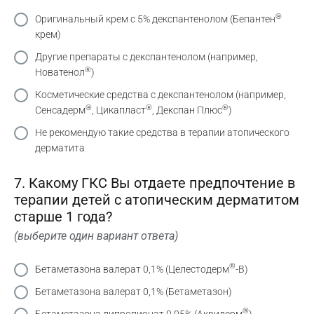
®
Оригинальный крем с 5% декспантенолом (Бепантен
крем)
Другие препараты с декспантенолом (например,
®
Новатенол
)
Косметические средства с декспантенолом (например,
®
®
®
Сенсадерм
, Цикапласт
, Декспан Плюс
)
Не рекомендую такие средства в терапии атопического
дерматита
7. Какому ГКС Вы отдаете предпочтение в
терапии детей с атопическим дерматитом
старше 1 года?
(выберите один вариант ответа)
®
Бетаметазона валерат 0,1% (Целестодерм
-В)
Бетаметазона валерат 0,1% (Бетаметазон)
®
Бетаметазона дипропионат 0,05% (Акридерм
)