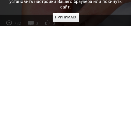
установить настройки Вашего браузера или покинуть
сайт.
ПРИНИМАЮ
782
0
0
Крапивница: чем лечить?
Продолжение проекта «Аллергии.NET». Теперь на Эскулап.
Нужно ваше мнение!
далее
...
Рубрика:
Опросы
592
0
0