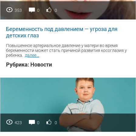
353
0
0
Беременность под давлением — угроза для
детских глаз
Повышенное артериальное давление у матери во время
беременности может стать причиной развития косоглазия у
ребенка.
далее
...
Рубрика:
Новости
423
0
0