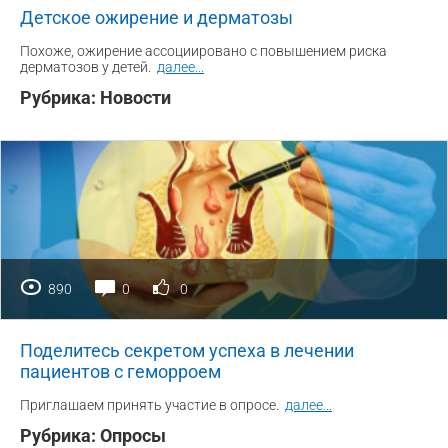
Детское ожирение и дерматозы
Похоже, ожирение ассоциировано с повышением риска
дерматозов у детей.
далее
...
Рубрика:
Новости
890
0
0
Поделитесь секретом успеха в лечении
пациентов с геморроем
Приглашаем принять участие в опросе.
далее
...
Рубрика:
Опросы