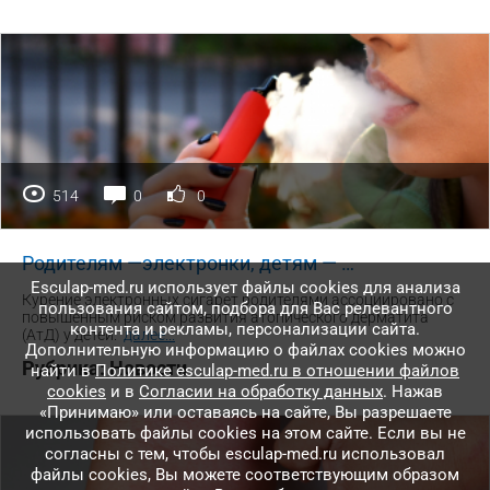
514
0
0
Родителям —электронки, детям — …
Esculap-med.ru использует файлы сookies для анализа
Курение электронных сигарет родителями ассоциировано с
пользования сайтом, подбора для Вас релевантного
повышенным риском развития атопического дерматита
контента и рекламы, персонализации сайта.
(АтД) у детей.
далее
...
Дополнительную информацию о файлах cookies можно
Рубрика:
Новости
найти в
Политике esculap-med.ru в отношении файлов
cookies
и в
Согласии на обработку данных
. Нажав
«Принимаю» или оставаясь на сайте, Вы разрешаете
использовать файлы cookies на этом сайте. Если вы не
согласны с тем, чтобы esculap-med.ru использовал
файлы сookies, Вы можете соответствующим образом