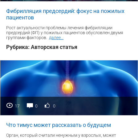
Фибрилляция предсердий: фокус на пожилых
пациентов
Рост актуальности проблемы лечения фибрилляции
предсердий (ФП) у пожилых пациентов обусловлен двумя
группами факторов.
далее
...
Рубрика:
Авторская статья
17
0
0
Что тимус может рассказать о будущем
Орган, который считали ненужным у взрослых, может