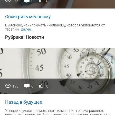
273
0
0
Обхитрить меланому
Выяснено, как «поймать» меланому, которая уклоняется от
терапии.
далее
...
Рубрика:
Новости
196
0
0
Назад в будущее
Ученые изучают возможность изменения генома раковых
клеток, что, вероятно, будет полезно при лечении пациентов с