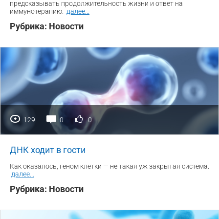
предсказывать продолжительность жизни и ответ на
иммунотерапию.
далее
...
Рубрика:
Новости
129
0
0
ДНК ходит в гости
Как оказалось, геном клетки — не такая уж закрытая система.
далее
...
Рубрика:
Новости