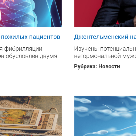
90
0
0
а пожилых пациентов
Джентельменский на
ия фибрилляции
Изучены потенциаль
ов обусловлен двумя
негормональной мужс
Рубрика:
Новости