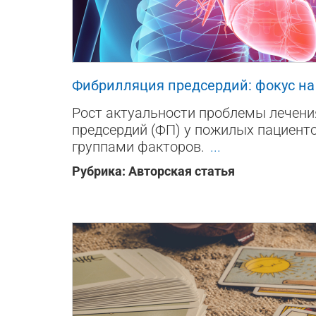
51883
5
11
Фибрилляция предсердий: фокус н
Рост актуальности проблемы лечен
предсердий (ФП) у пожилых пациент
группами факторов.
...
Рубрика:
Авторская статья