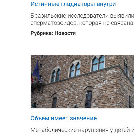
Истинные гладиаторы внутри
Бразильские исследователи выявил
сперматозоидов, которая не связана
Рубрика:
Новости
761
0
0
Объем имеет значение
Метаболические нарушения у детей и