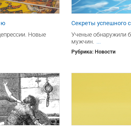
176
0
ию
Секреты успешного 
депрессии. Новые
Ученые обнаружили б
мужчин.
...
Рубрика:
Новости
829
0