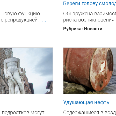
Береги голову смоло
и новую функцию
Обнаружена взаимосв
 с репродукцией.
...
риска возникновения 
Рубрика:
Новости
568
0
Удушающая нефть
 подростков могут
Содержащиеся в возд