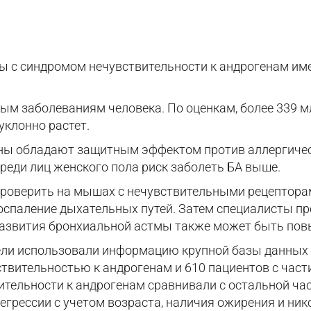
ы с синдромом нечувствительности к андрогенам им
ым заболеваниям человека. По оценкам, более 339 м
уклонно растет.
ены обладают защитным эффектом против аллергичес
среди лиц женского пола риск заболеть БА выше.
роверить на мышах с нечувствительными рецепторам
спаление дыхательных путей. Затем специалисты пр
развития бронхиальной астмы также может быть пов
ли использовали информацию крупной базы данных о 
ствительностью к андрогенам и 610 пациентов с час
ительности к андрогенам сравнивали с остальной час
егрессии с учетом возраста, наличия ожирения и ник