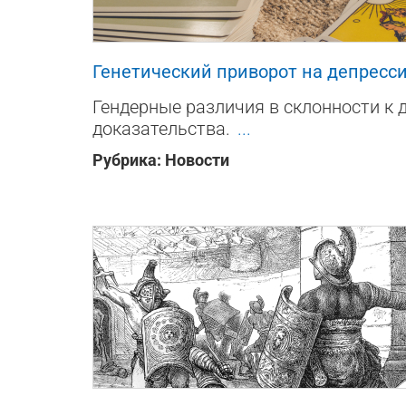
173
0
0
Генетический приворот на депресс
Гендерные различия в склонности к 
доказательства.
...
Рубрика:
Новости
669
0
0