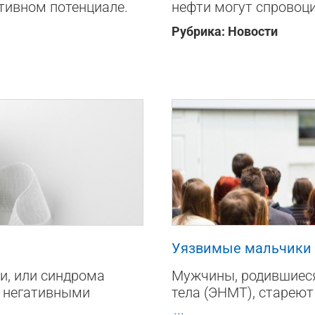
тивном потенциале.
нефти могут спровоц
Рубрика:
Новости
1483
0
Уязвимые мальчики
и, или синдрома
Мужчины, родившиеся
с негативными
тела (ЭНМТ), старею
...