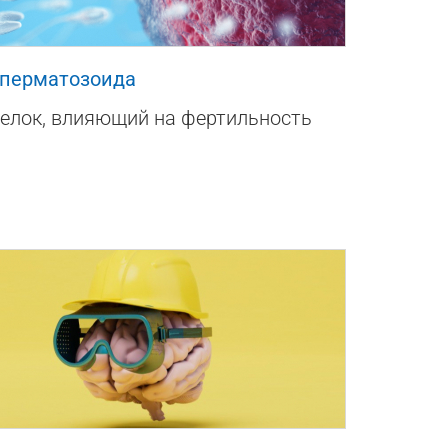
0
сперматозоида
елок, влияющий на фертильность
0