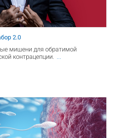
бор 2.0
ные мишени для обратимой
кой контрацепции.
...