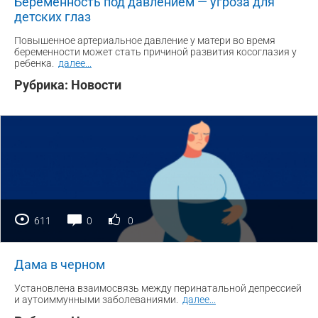
Беременность под давлением — угроза для
детских глаз
Повышенное артериальное давление у матери во время
беременности может стать причиной развития косоглазия у
ребенка.
далее
...
Рубрика:
Новости
611
0
0
Дама в черном
Установлена взаимосвязь между перинатальной депрессией
и аутоиммунными заболеваниями.
далее
...