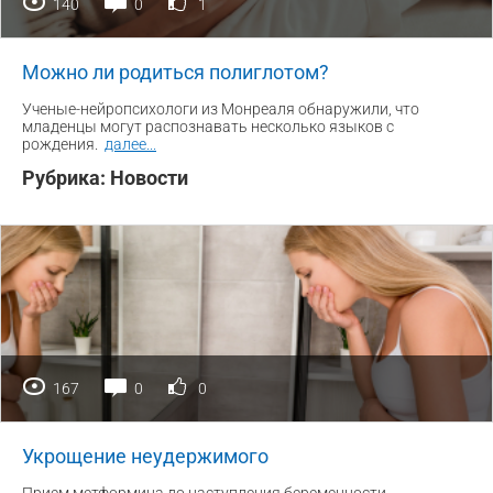
140
0
1
Можно ли родиться полиглотом?
Ученые-нейропсихологи из Монреаля обнаружили, что
младенцы могут распознавать несколько языков с
рождения.
далее
...
Рубрика:
Новости
167
0
0
Укрощение неудержимого