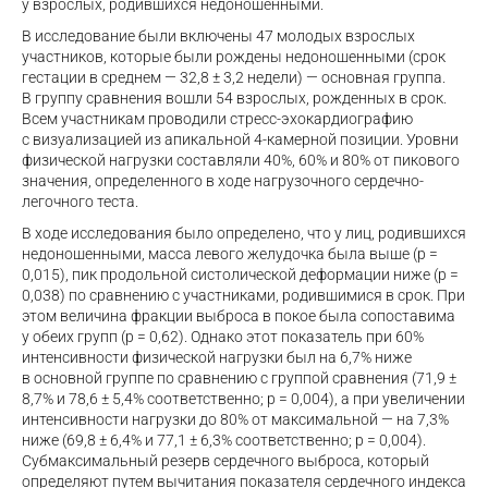
у взрослых, родившихся недоношенными.
В исследование были включены 47 молодых взрослых
участников, которые были рождены недоношенными (срок
гестации в среднем — 32,8 ± 3,2 недели) — основная группа.
В группу сравнения вошли 54 взрослых, рожденных в срок.
Всем участникам проводили стресс-эхокардиографию
с визуализацией из апикальной 4-камерной позиции. Уровни
физической нагрузки составляли 40%, 60% и 80% от пикового
значения, определенного в ходе нагрузочного сердечно-
легочного теста.
В ходе исследования было определено, что у лиц, родившихся
недоношенными, масса левого желудочка была выше (р =
0,015), пик продольной систолической деформации ниже (р =
0,038) по сравнению с участниками, родившимися в срок. При
этом величина фракции выброса в покое была сопоставима
у обеих групп (р = 0,62). Однако этот показатель при 60%
интенсивности физической нагрузки был на 6,7% ниже
в основной группе по сравнению с группой сравнения (71,9 ±
8,7% и 78,6 ± 5,4% соответственно; p = 0,004), а при увеличении
интенсивности нагрузки до 80% от максимальной — на 7,3%
ниже (69,8 ± 6,4% и 77,1 ± 6,3% соответственно; p = 0,004).
Субмаксимальный резерв сердечного выброса, который
определяют путем вычитания показателя сердечного индекса