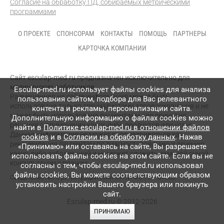
Согласие на обработку ПД, собираемых метрическими
программами
О ПРОЕКТЕ
СПОНСОРАМ
КОНТАКТЫ
ПОМОЩЬ
ПАРТНЕРЫ
КАРТОЧКА КОМПАНИИ
Сайт esculap-med.ru предназначен исключительно для
медицинских работников.
Esculap-med.ru использует файлы сookies для анализа
Размещенная на сайте информация может быть
пользования сайтом, подбора для Вас релевантного
использована только специалистами здравоохранения и не
контента и рекламы, персонализации сайта.
может быть использована пациентами для принятия
Дополнительную информацию о файлах cookies можно
решения о применении каких-либо продуктов или услуг.
найти в
Политике esculap-med.ru в отношении файлов
Данная информация не может рассматриваться как
cookies
и в
Согласии на обработку данных
. Нажав
рекомендация пациентам по диагностированию и лечению
«Принимаю» или оставаясь на сайте, Вы разрешаете
каких-либо заболеваний и не может служить заменой очной
использовать файлы cookies на этом сайте. Если вы не
консультации с врачом.
согласны с тем, чтобы esculap-med.ru использовал
файлы сookies, Вы можете соответствующим образом
Свидетельство о регистрации СМИ
ЭЛ № ФС 77 – 87083
установить настройки Вашего браузера или покинуть
сайт.
Esculap-med.ru © 2012-2026
ПРИНИМАЮ