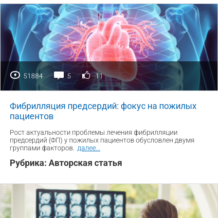
51884
5
11
Фибрилляция предсердий: фокус на пожилых
пациентов
Рост актуальности проблемы лечения фибрилляции
предсердий (ФП) у пожилых пациентов обусловлен двумя
группами факторов.
далее
...
Рубрика:
Авторская статья