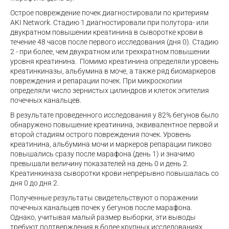
Острое повреждение почек диагностировали по критериям
AKI Network. Стадию 1 диагностировали при полутора- или
двукратном повышении креатинина в сыворотке крови в
течение 48 часов после первого исследования (дня 0). Стадию
2 - при более, чем двукратном или трехкратном повышении
уровня креатинина. Помимо креатинина определяли уровень
креатинкиназы, альбумина в моче, а также ряд биомаркеров
повреждения и репарации почек. При микроскопии
определяли число зернистых цилиндров и клеток эпителия
почечных канальцев.
В результате проведенного исследования у 82% бегунов было
обнаружено повышение креатинина, эквивалентное первой и
второй стадиям острого повреждения почек. Уровень
креатинина, альбумина мочи и маркеров репарации пиково
повышались сразу после марафона (день 1) и значимо
превышали величину показателей на день 0 и день 2.
Креатинкиназа сыворотки крови непрерывно повышалась со
дня 0 до дня 2.
Полученные результаты свидетельствуют о поражении
почечных канальцев почек у бегунов после марафона.
Однако, учитывая малый размер выборки, эти выводы
требуют подтверждения в более крупных исследованиях.