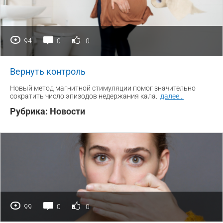
94
0
0
Вернуть контроль
Новый метод магнитной стимуляции помог значительно
сократить число эпизодов недержания кала.
далее
...
Рубрика:
Новости
99
0
0