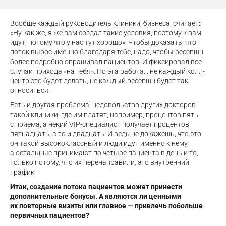
Вообще каждый руководитель клиники, бизнеса, считает:
«Ну как же, я же вам создал такие условия, поэтому к вам
идут, потому что у нас тут хорошо». Чтобы доказать, что
поток вырос именно благодаря тебе, надо, чтобы ресепшн
более подробно опрашивал пациентов. И фиксировал все
случаи прихода «на тебя». Но эта работа… не каждый колл-
центр это будет делать, не каждый ресепшн будет так
относиться.
Есть и другая проблема: недовольство других докторов
такой клиники, где им платят, например, процентов пять
с приема, а некий VIP-специалист получает процентов
пятнадцать, а то и двадцать. И ведь не докажешь, что это
он такой высококлассный и люди идут именно к нему,
а остальные принимают по четыре пациента в день и то,
только потому, что их перенаправили, это внутренний
трафик.
Итак, создание потока пациентов может принести
дополнительные бонусы. А являются ли ценными
их повторные визиты или главное — привлечь побольше
первичных пациентов?