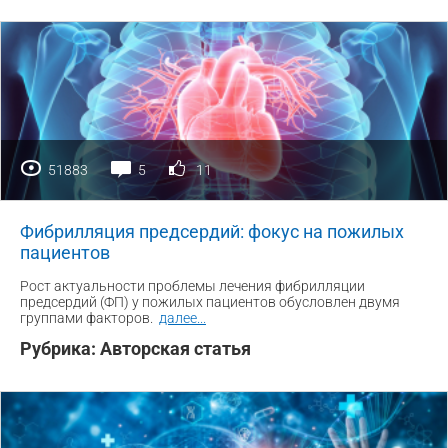
51883
5
11
Фибрилляция предсердий: фокус на пожилых
пациентов
Рост актуальности проблемы лечения фибрилляции
предсердий (ФП) у пожилых пациентов обусловлен двумя
группами факторов.
далее
...
Рубрика:
Авторская статья