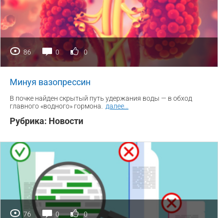
86
0
0
Минуя вазопрессин
В почке найден скрытый путь удержания воды — в обход
главного «водного» гормона.
далее
...
Рубрика:
Новости
76
0
0