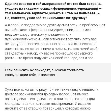
Один из советов в той американской статье был таков: «…
уходите из академических и федеральных учреждений —
там маленькие зарплаты, ничего вы там не поймаете…».
Но, кажется, у нас всё-таки немного по-другому?
А я вообще предлагаю по-другому смотреть на проблему. Вот
вы работаете в федеральном учреждении, например,
ведущем хирургическом учреждении или
пульмонологическом. Если в течение трёх-пяти лет у вас
не наступает профессионального роста, а это несложно
оценить: вы не делаете ничего нового, только некий свой
стандартный набор, и у вас не произошло карьерного
роста — то время подумать о новой карьере, вот и всё.
Если пациенты не приходят, высокая стоимость
консультации тебе не поможет.
Хуже всего, когда по ряду причин такие «закуклившиеся»
доктора засиживаются до седых волос. Вот им уже
по пятьдесят-шестьдесят лет, а они носят патроны для
молодых пацанов, которые «выстрелили». И их даже
не считают за старших товарищей, у которых можно