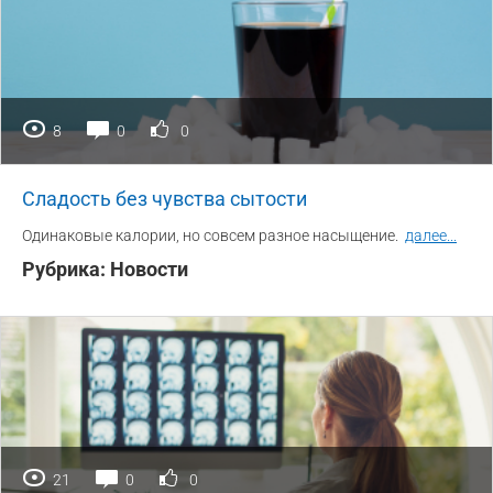
8
0
0
Сладость без чувства сытости
Одинаковые калории, но совсем разное насыщение.
далее
...
Рубрика:
Новости
21
0
0