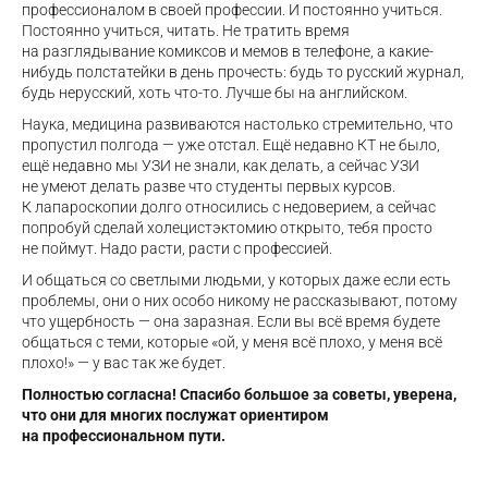
профессионалом в своей профессии. И постоянно учиться.
Постоянно учиться, читать. Не тратить время
на разглядывание комиксов и мемов в телефоне, а какие-
нибудь полстатейки в день прочесть: будь то русский журнал,
будь нерусский, хоть что-то. Лучше бы на английском.
Наука, медицина развиваются настолько стремительно, что
пропустил полгода — уже отстал. Ещё недавно КТ не было,
ещё недавно мы УЗИ не знали, как делать, а сейчас УЗИ
не умеют делать разве что студенты первых курсов.
К лапароскопии долго относились с недоверием, а сейчас
попробуй сделай холецистэктомию открыто, тебя просто
не поймут. Надо расти, расти с профессией.
И общаться со светлыми людьми, у которых даже если есть
проблемы, они о них особо никому не рассказывают, потому
что ущербность — она заразная. Если вы всё время будете
общаться с теми, которые «ой, у меня всё плохо, у меня всё
плохо!» — у вас так же будет.
Полностью согласна! Спасибо большое за советы, уверена,
что они для многих послужат ориентиром
на профессиональном пути.