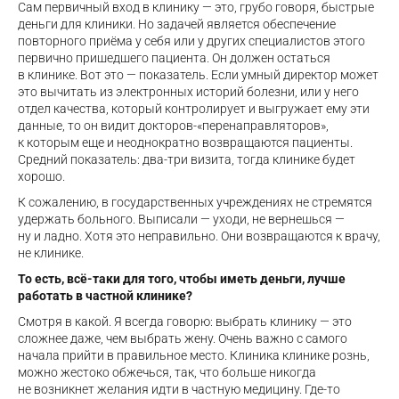
Сам первичный вход в клинику — это, грубо говоря, быстрые
деньги для клиники. Но задачей является обеспечение
повторного приёма у себя или у других специалистов этого
первично пришедшего пациента. Он должен остаться
в клинике. Вот это — показатель. Если умный директор может
это вычитать из электронных историй болезни, или у него
отдел качества, который контролирует и выгружает ему эти
данные, то он видит докторов-«перенаправляторов»,
к которым еще и неоднократно возвращаются пациенты.
Средний показатель: два-три визита, тогда клинике будет
хорошо.
К сожалению, в государственных учреждениях не стремятся
удержать больного. Выписали — уходи, не вернешься —
ну и ладно. Хотя это неправильно. Они возвращаются к врачу,
не клинике.
То есть, всё-таки для того, чтобы иметь деньги, лучше
работать в частной клинике?
Смотря в какой. Я всегда говорю: выбрать клинику — это
сложнее даже, чем выбрать жену. Очень важно с самого
начала прийти в правильное место. Клиника клинике рознь,
можно жестоко обжечься, так, что больше никогда
не возникнет желания идти в частную медицину. Где-то