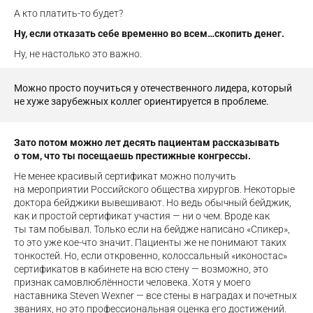
А кто платить-то будет?
Ну, если отказать себе временно во всем…скопить денег.
Ну, не настолько это важно.
Можно просто поучиться у отечественного лидера, который
не хуже зарубежных коллег ориентируется в проблеме.
Зато потом можно лет десять пациентам рассказывать
о том, что ты посещаешь престижные конгрессы.
Не менее красивый сертификат можно получить
на мероприятии Российского общества хирургов. Некоторые
доктора бейджики вывешивают. Но ведь обычный бейджик,
как и простой сертификат участия — ни о чем. Вроде как
ты там побывал. Только если на бейдже написано «Спикер»,
то это уже кое-что значит. Пациенты же не понимают таких
тонкостей. Но, если откровенно, колоссальный «иконостас»
сертификатов в кабинете на всю стену — возможно, это
признак самовлюблённости человека. Хотя у моего
наставника Steven Wexner — все стены в наградах и почетных
званиях, но это профессиональная оценка его достижений.