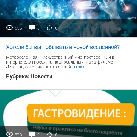
655
0
0
Хотели бы вы побывать в новой вселенной?
Метавселенная — искусственный мир, построенный в
интернете. Он похож на наш, реальный. Как в фильме
«Матрица», только не страшный.
далее
...
Рубрика:
Новости
873
0
8