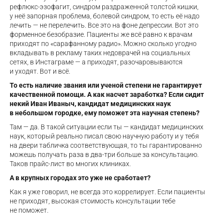
рефлюкс-эзофагит, синдром раздраженной толстой кишки,
у неё запорная проблема, болевой синдром, то есть её надо
лечить — не перелечить. Все это на фоне депрессии. Вот это
форменное безобразие. Пациенты же всё равно к врачам
приходят по «сарафанному радио». Можно сколько угодно
вкладывать в рекламу таких недоврачей на социальных
сетях, в Инстаграме — а приходят, разочаровываются
и уходят. Вот и всё.
То есть наличие звания или ученой степени не гарантирует
качественной помощи. А как насчет заработка? Если сидит
некий Иван Иваныч, кандидат медицинских наук
в небольшом городке, ему поможет эта научная степень?
Там — да. В такой ситуации если ты — кандидат медицинских
наук, который реально писал свою научную работу и у тебя
на двери табличка соответствующая, то ты гарантированно
можешь получать раза в два-три больше за консультацию.
Таков прайс-лист во многих клиниках.
А в крупных городах это уже не сработает?
Как я уже говорил, не всегда это коррелирует. Если пациенты
не приходят, высокая стоимость консультации тебе
не поможет.