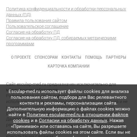
Политика конфиденциальности и обработки персональных
данных (ПД)
Правила пользования сайтом
Пользовательское соглашение
Согласие на обработку ПД
Согласие на обработку ПД, собираемых метрическими
программами
О ПРОЕКТЕ
СПОНСОРАМ
КОНТАКТЫ
ПОМОЩЬ
ПАРТНЕРЫ
КАРТОЧКА КОМПАНИИ
Сайт esculap-med.ru предназначен исключительно для
медицинских работников.
Esculap-med.ru использует файлы сookies для анализа
Размещенная на сайте информация может быть
пользования сайтом, подбора для Вас релевантного
использована только специалистами здравоохранения и не
контента и рекламы, персонализации сайта.
может быть использована пациентами для принятия
Дополнительную информацию о файлах cookies можно
решения о применении каких-либо продуктов или услуг.
найти в
Политике esculap-med.ru в отношении файлов
Данная информация не может рассматриваться как
cookies
и в
Согласии на обработку данных
. Нажав
рекомендация пациентам по диагностированию и лечению
«Принимаю» или оставаясь на сайте, Вы разрешаете
каких-либо заболеваний и не может служить заменой очной
использовать файлы cookies на этом сайте. Если вы не
консультации с врачом.