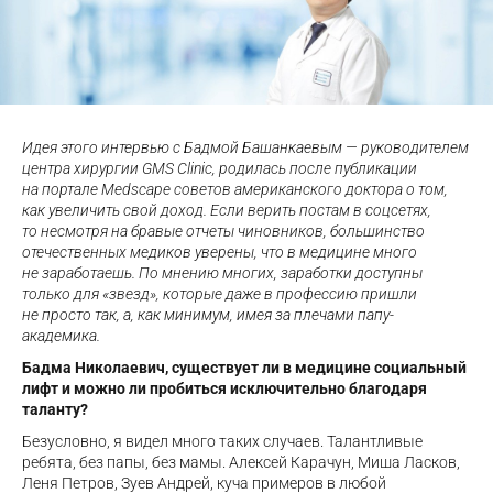
Идея этого интервью с Бадмой Башанкаевым — руководителем
центра хирургии GMS Clinic, родилась после публикации
на портале Medscape советов американского доктора о том,
как увеличить свой доход. Если верить постам в соцсетях,
то несмотря на бравые отчеты чиновников, большинство
отечественных медиков уверены, что в медицине много
не заработаешь. По мнению многих, заработки доступны
только для «звезд», которые даже в профессию пришли
не просто так, а, как минимум, имея за плечами папу-
академика.
Бадма Николаевич, существует ли в медицине социальный
лифт и можно ли пробиться исключительно благодаря
таланту?
Безусловно, я видел много таких случаев. Талантливые
ребята, без папы, без мамы. Алексей Карачун, Миша Ласков,
Леня Петров, Зуев Андрей, куча примеров в любой