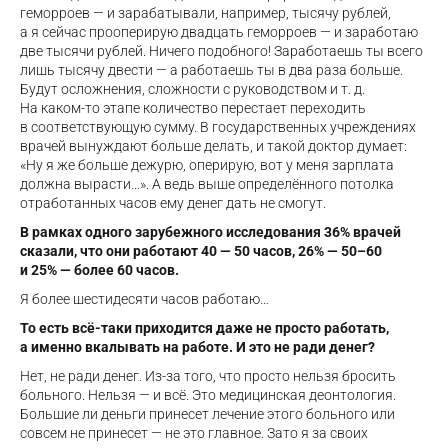
геморроев — и зарабатывали, например, тысячу рублей,
а я сейчас прооперирую двадцать геморроев — и заработаю
две тысячи рублей. Ничего подобного! Заработаешь ты всего
лишь тысячу двести — а работаешь ты в два раза больше.
Будут осложнения, сложности с руководством и т. д.
На каком-то этапе количество перестает переходить
в соответствующую сумму. В государственных учреждениях
врачей вынуждают больше делать, и такой доктор думает:
«Ну я же больше дежурю, оперирую, вот у меня зарплата
должна вырасти…». А ведь выше определённого потолка
отработанных часов ему денег дать не смогут.
В рамках одного зарубежного исследования 36% врачей
сказали, что они работают 40 — 50 часов, 26% — 50–60
и 25% — более 60 часов.
Я более шестидесяти часов работаю…
То есть всё-таки приходится даже не просто работать,
а именно вкалывать на работе. И это не ради денег?
Нет, не ради денег. Из-за того, что просто нельзя бросить
больного. Нельзя — и всё. Это медицинская деонтология.
Большие ли деньги принесет лечение этого больного или
совсем не принесет — не это главное. Зато я за своих