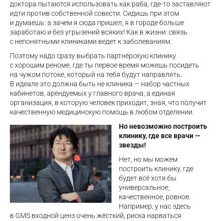
доктора пытаются использовать как раба, где-то заставляют
идти против собственной совести. Сидишь при этом
и думаешь: а зачем я сюда пришел, я в городе больше
заработаю и без угрызений всяких! Как в жизни: связь
с непонятными клиниками ведет к заболеваниям.
Поэтому надо сразу выбрать партнёрскую клинику
с хорошим реноме, где ты первое время можешь посидеть
на чужом потоке, который на тебя будут направлять.
В идеале это должна быть не клиника — набор частных
кабинетов, арендуемых у главного врача, а единая
организация, в которую человек приходит, зная, что получит
качественную медицинскую помощь в любом отделении.
Но невозможно построить
клинику, где все врачи —
звезды!
Нет, но мы можем
построить клинику, где
будет всё хотя бы
универсальное,
качественное, ровное.
Например, у нас здесь
в GMS входной ценз очень жёсткий, риска нарваться