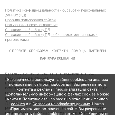
Политика конфиденциальности и обработки персональных
данных (ПД)
Правила пользования сайтом
Пользовательское соглашение
Согласие на обработку ПД
Согласие на обработку ПД, собираемых метрическими
программами
О ПРОЕКТЕ
СПОНСОРАМ
КОНТАКТЫ
ПОМОЩЬ
ПАРТНЕРЫ
КАРТОЧКА КОМПАНИИ
Сайт esculap-med.ru предназначен исключительно для
медицинских работников.
Esculap-med.ru использует файлы сookies для анализа
Размещенная на сайте информация может быть
пользования сайтом, подбора для Вас релевантного
использована только специалистами здравоохранения и не
контента и рекламы, персонализации сайта.
может быть использована пациентами для принятия
Дополнительную информацию о файлах cookies можно
решения о применении каких-либо продуктов или услуг.
найти в
Политике esculap-med.ru в отношении файлов
Данная информация не может рассматриваться как
cookies
и в
Согласии на обработку данных
. Нажав
рекомендация пациентам по диагностированию и лечению
«Принимаю» или оставаясь на сайте, Вы разрешаете
каких-либо заболеваний и не может служить заменой очной
использовать файлы cookies на этом сайте. Если вы не