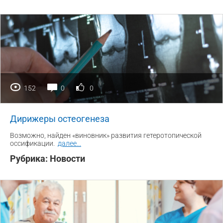
152
0
0
Дирижеры остеогенеза
Возможно, найден «виновник» развития гетеротопической
оссификации.
далее
...
Рубрика:
Новости