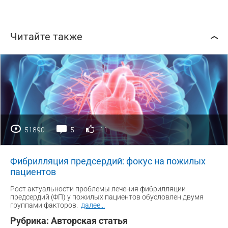
Читайте также
51890
5
11
Фибрилляция предсердий: фокус на пожилых
пациентов
Рост актуальности проблемы лечения фибрилляции
предсердий (ФП) у пожилых пациентов обусловлен двумя
группами факторов.
далее
...
Рубрика:
Авторская статья