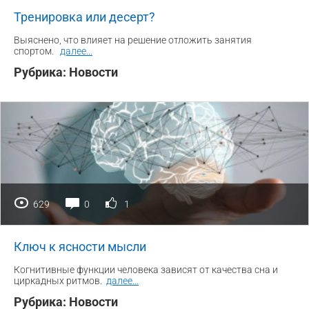
Тренировка или десерт?
Выяснено, что влияет на решение отложить занятия
спортом.
далее
...
Рубрика:
Новости
629
0
1
Ключ к ясности мысли
Когнитивные функции человека зависят от качества сна и
циркадных ритмов.
далее
...
Рубрика:
Новости