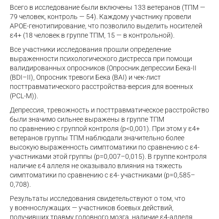
Всего в исследование были включены 133 ветеранов (ТПМ —
79 человек, контроль — 54). Каждому участнику провели
APOE-генотипирование, что позволило выделить носителей
ε4+ (18 человек в группе ТПМ, 15 — в контрольной).
Все участники исследования прошли определение
выраженности психологического дистресса при помощи
валидированных опросников (Опросник депрессии Бека-II
(BDI–II), Опросник тревоги Бека (BAI) и чек-лист
посттравматического расстройства-версия для военных
(PCL-M)).
Депрессия, тревожность и посттравматическое расстройство
были значимо сильнее выражены в группе ТПМ
по сравнению с группой контроля (p<0,001). При этом у ε4+
ветеранов группы ТПМ наблюдали значительно более
высокую выраженность симптоматики по сравнению с ε4-
участниками этой группы (p=0,007–0,015). В группе контроля
наличие ε4 аллеля не оказывало влияния на тяжесть
симптоматики по сравнению с ε4- участниками (p=0,585–
0,708).
Результаты исследования свидетельствуют о том, что
у военнослужащих — участников боевых действий,
получивших травму головного мозга, наличие ε4-аллеля