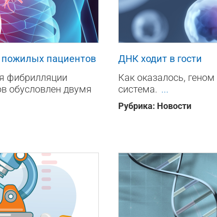
132
0
а пожилых пациентов
ДНК ходит в гости
ия фибрилляции
Как оказалось, геном
ов обусловлен двумя
система.
...
Рубрика:
Новости