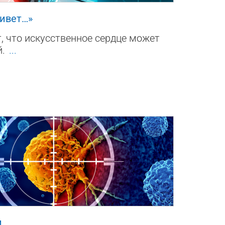
живет…»
, что искусственное сердце может
й.
...
0
и