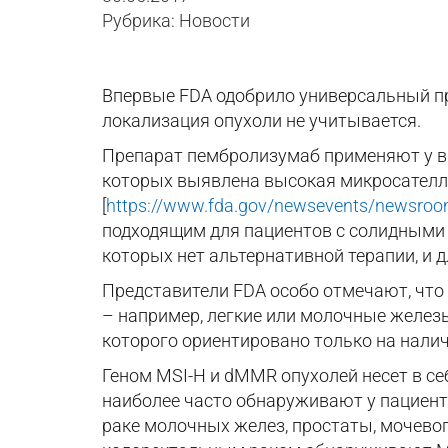
Рубрика: Новости
Впервые FDA одобрило универсальный пр
локализация опухоли не учитывается.
Препарат пембролизумаб применяют у вз
которых выявлена высокая микросателли
[
https://www.fda.gov/newsevents/newsr
подходящим для пациентов с солидными о
которых нет альтернативной терапии, и
Представители FDA особо отмечают, что 
– например, легкие или молочные железы
которого ориентировано только на нали
Геном MSI-H и dMMR опухолей несет в с
наиболее часто обнаруживают у пациент
раке молочных желез, простаты, мочевог