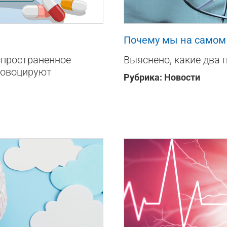
497
0
Почему мы на самом
спространенное
Выяснено, какие два 
ровоцируют
Рубрика:
Новости
300
0