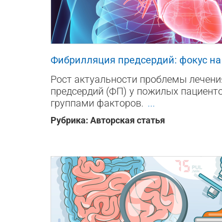
51884
5
11
Фибрилляция предсердий: фокус н
Рост актуальности проблемы лечен
предсердий (ФП) у пожилых пациент
группами факторов.
...
Рубрика:
Авторская статья