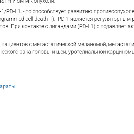
SI-H и dMMR опухоли.
1/PD-L1, что способствует развитию противоопухолев
grammed cell death-1). PD-1 является регуляторным 
в. При контакте с лигандами (PD-L1) с подавляет ак
я пациентов с метастатической меланомой, метаста
ческого рака головы и шеи, уротелиальной карцином
араты