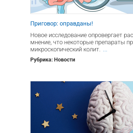
199
0
0
Приговор: оправданы!
Новое исследование опровергает ра
мнение, что некоторые препараты п
микроскопический колит.
...
Рубрика:
Новости
273
0
0