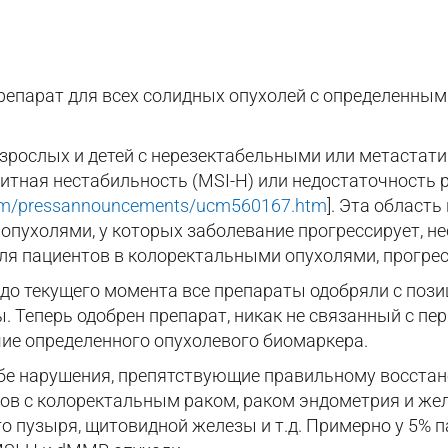
епарат для всех солидных опухолей с определенным
рослых и детей с нерезектабельными или метастат
тная нестабильность (MSI-H) или недостаточность
oom/pressannouncements/ucm560167.htm
]. Эта област
пухолями, у которых заболевание прогрессирует, не
 для пациентов в колоректальными опухолями, прогр
до текущего момента все препараты одобряли с позиц
. Теперь одобрен препарат, никак не связанный с пе
чие определенного опухолевого биомаркера.
ебе нарушения, препятствующие правильному восста
ов с колоректальным раком, раком эндометрия и жел
о пузыря, щитовидной железы и т.д. Примерно у 5% 