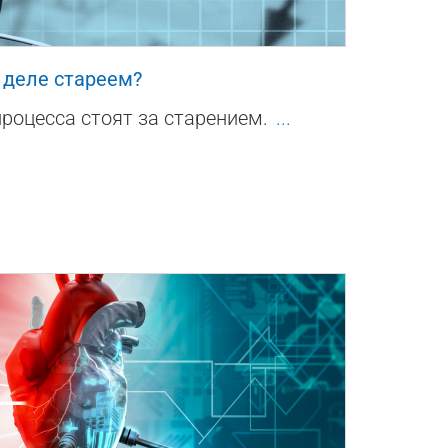
1
 деле стареем?
процесса стоят за старением.
...
0