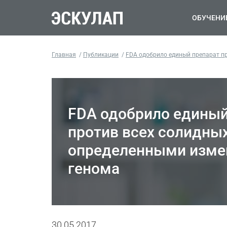
ОБУЧЕНИ
Главная
Публикации
FDA одобрило единый препарат п
FDA одобрило единый
против всех солидных
определенными изме
генома
30.05.2017