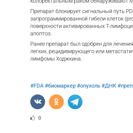
колоректальным раком обнаруживают M
Препарат блокирует сигнальный путь PD-
запрограммированной гибели клеток (pro
поверхности активированных Т-лимфоцито
апоптоз.
Ранее препарат был одобрен для лечени
легких, рецидивирующего или метастати
лимфомы Ходжкина.
#FDA
#биомаркер
#опухоль
#ДНК
#преп
0