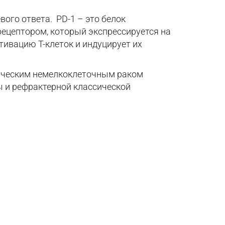
ого ответа. PD-1 – это белок
рецептором, который экспрессируется на
тивацию Т-клеток и индуцирует их
тическим немелкоклеточным раком
ы и рефрактерной классической