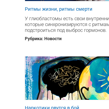
Ритмы жизни, ритмы смерти
У глиобластомы есть свои внутренн
которые синхронизируются с ритмам
подстроиться под выброс гормонов.
Рубрика:
Новости
702
0
0
Наркотики рвутся в бой