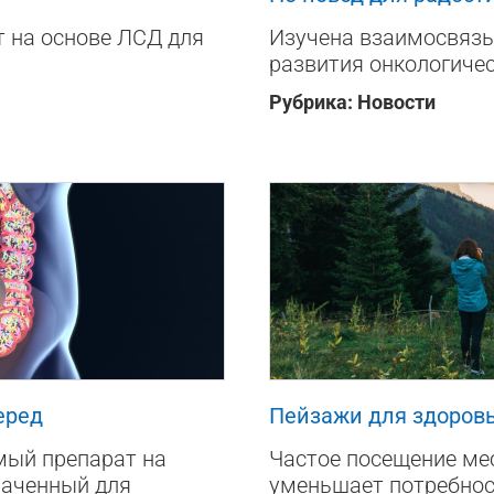
 на основе ЛСД для
Изучена взаимосвязь
развития онкологиче
Рубрика:
Новости
940
0
еред
Пейзажи для здоров
мый препарат на
Частое посещение ме
наченный для
уменьшает потребнос