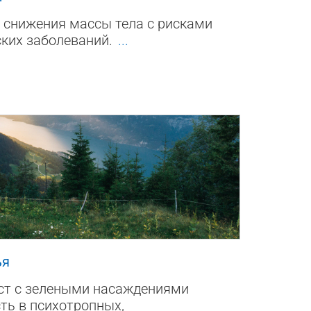
 снижения массы тела с рисками
ских заболеваний.
...
2
ья
ст с зелеными насаждениями
ть в психотропных,