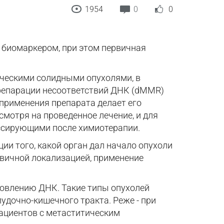
1954
0
0
 биомаркером, при этом первичная
ическими солидными опухолями, в
 репарации несоответствий ДНК (dMMR)
ь применения препарата делает его
смотря на проведенное лечение, и для
ессирующими после химиотерапии.
ии того, какой орган дал начало опухоли
рвичной локализацией, применение
новлению ДНК. Такие типы опухолей
удочно-кишечного тракта. Реже - при
пациентов с метаститическим