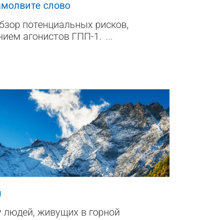
амолвите слово
бзор потенциальных рисков,
нием агонистов ГПП-1.
...
0
м
 людей, живущих в горной