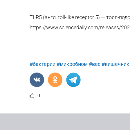
TLR
5 (англ.
t
oll-like receptor 5) — толл-п
https
://
www
.
sciencedaily
.
com
/
releases
/202
#бактерии
#микробиом
#вес
#кишечник
0