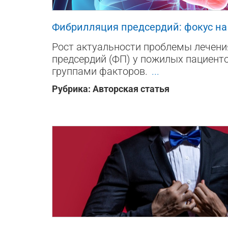
Фибрилляция предсердий: фокус н
Рост актуальности проблемы лечен
предсердий (ФП) у пожилых пациент
группами факторов.
...
Рубрика:
Авторская статья
90
0
0