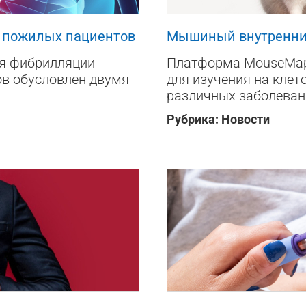
а пожилых пациентов
Мышиный внутренни
ия фибрилляции
Платформа MouseMap
ов обусловлен двумя
для изучения на клет
различных заболеван
Рубрика:
Новости
200
0