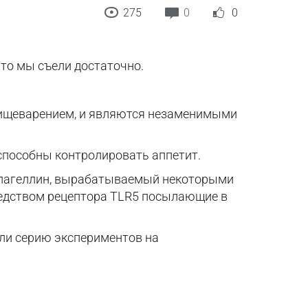
275
0
0
то мы съели достаточно.
пищеварением, и являются незаменимыми
способны контролировать аппетит.
флагеллин, вырабатываемый некоторыми
редством рецептора TLR5 посылающие в
ели серию экспериментов на