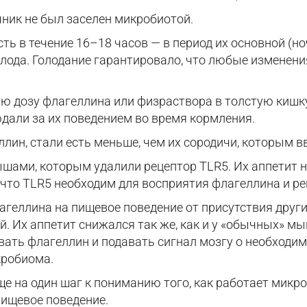
ник не был заселен микробиотой.
ть в течение 16–18 часов — в период их основной (н
голода. Голодание гарантировало, что любые изменен
 дозу флагеллина или физраствора в толстую кишку,
али за их поведением во время кормления.
лин, стали есть меньше, чем их сородичи, которым 
шами, которым удалили рецептор TLR5. Их аппетит 
, что TLR5 необходим для восприятия флагеллина и ре
лагеллина на пищевое поведение от присутствия друг
. Их аппетит снижался так же, как и у «обычных» мы
вать флагеллин и подавать сигнал мозгу о необходи
кробиома.
е на один шаг к пониманию того, как работает микро
ищевое поведение.