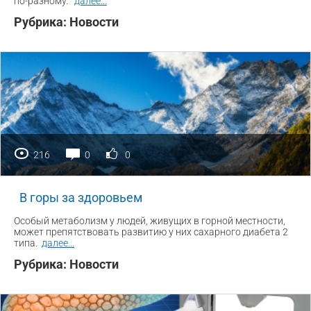
по-разному.
далее
...
Рубрика:
Новости
216
0
0
В горы за здоровьем
Особый метаболизм у людей, живущих в горной местности,
может препятствовать развитию у них сахарного диабета 2
типа.
далее
...
Рубрика:
Новости