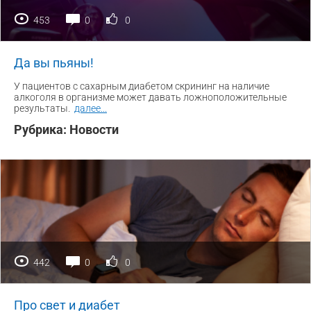
453
0
0
Да вы пьяны!
У пациентов с сахарным диабетом скрининг на наличие
алкоголя в организме может давать ложноположительные
результаты.
далее
...
Рубрика:
Новости
442
0
0
Про свет и диабет