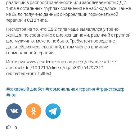
различий в распространенности или заболеваемости СД 2
типа в остальных группах сравнения не наблюдалось. Также
не было получено данных о корреляции гормональной
терапии и СД 2 типа.
Несмотря на то, что СД 2 типа чаще выявлялся у транс-
женщин по сравнению с цис-женщинами, различий с группой
цис-мужчин отмечено не было. Требуется проведение
дальнейших исследований, в том числе о влиянии
гормональной терапии.
Источник:www.academic.oup.com/jcem/advance-article-
abstract/doi/10.1210/clinem/dgab832/6429721?
redirectedFrom=fulltext
#сахарный диабет
#гормональная терапия
#трансгендер
#пол
0