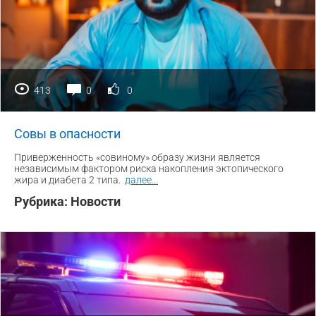
413
0
0
Совы в опасности
Приверженность «совиному» образу жизни является
независимым фактором риска накопления эктопического
жира и диабета 2 типа.
далее
...
Рубрика:
Новости