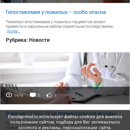
Гипогликемия у пожилых – особо опасна
Тяжелая гипогликемия у пожилых пациентов может
привести к серьезным неблагоприятным последствиям.
далее
...
Рубрика:
Новости
1476
0
1
Влияние COVID-19 на перинатальные исходы
Esculap-med.ru использует файлы сookies для анализа
пользования сайтом, подбора для Вас релевантного
Только тяжелое течение коронавирусной инфекции с
контента и рекламы, персонализации сайта.
клиническими проявлениями может провоцировать