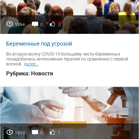
1754
0
0
Беременные под угрозой
Во вторую волну COVID-19 большему числу беременных
понадобилась интенсивная терапия по сравнению с первой
волной.
далее
...
Рубрика:
Новости
1859
0
1