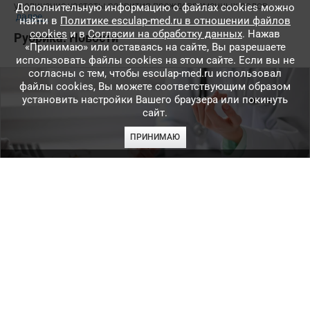
увеличение частоты развития преждевременных родов
Дополнительную информацию о файлах cookies можно
далее
...
найти в
Политике esculap-med.ru в отношении файлов
cookies
и в
Согласии на обработку данных
. Нажав
Рубрика:
Новости
«Принимаю» или оставаясь на сайте, Вы разрешаете
использовать файлы cookies на этом сайте. Если вы не
согласны с тем, чтобы esculap-med.ru использовал
файлы сookies, Вы можете соответствующим образом
установить настройки Вашего браузера или покинуть
сайт.
ПРИНИМАЮ
1259
0
1
Нераспознанная смертельная опасность
Периоперационный инфаркт миокарда зачастую остается
нераспознанным и вносит значимый вклад в смертность в
течение 30 дней после операции.
далее
...
Рубрика:
Новости