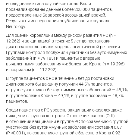
исследование типа
случай-контроль
. Были
проанализированы данные более 200 000 пациентов,
предоставленные Баварской ассоциацией врачей.
Результаты исследования опубликованы в журнале
Neurology.
Для оценки корреляции между риском развития РС (n =
12 262) и вакцинацией в течение 5 лет до постановки
диагноза использовали модель логистической регрессии.
Группами контроля послужили участники без аутоиммунных
заболеваний (n = 79 185) и пациенты с впервые
выявленными заболеваниями: болезнью Крона (n = 19 296)
и псориазом (n = 112 292).
В группе пациентов с РС в течение 5 лет до постановки
диагноза хотя бы вакцину получили 44,5% пациентов,
в группе участников без аутоиммунных заболеваний — 48,1%,
в группе болезни Крона — 49,1%, в группе псориаза — 48,7%
пациентов.
Среди пациентов с РС уровень вакцинации оказался даже
ниже, чем в группах контроля. Отношение шансов (ОШ)
в отношении вакцинации в группе РС по сравнению с группой
участников без аутоиммунных заболеваний составил 0,87
(P <0,001), по сравнению с группой с болезнью Крона 0,92