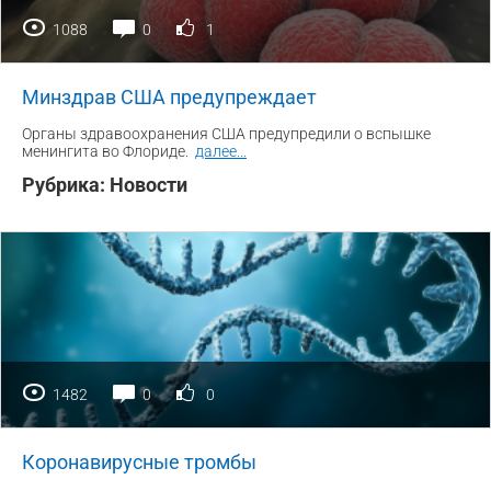
1088
0
1
Минздрав США предупреждает
Органы здравоохранения США предупредили о вспышке
менингита во Флориде.
далее
...
Рубрика:
Новости
1482
0
0
Коронавирусные тромбы