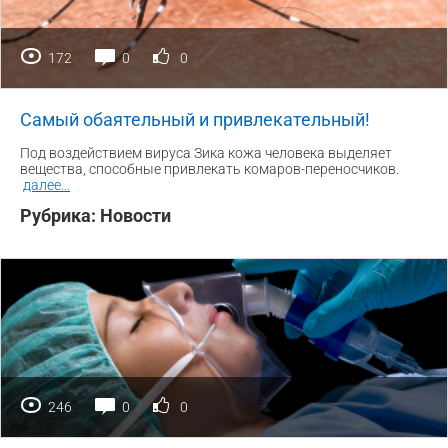
172
0
0
Самый обаятельный и привлекательный!
Под воздействием вируса Зика кожа человека выделяет
вещества, способные привлекать комаров-переносчиков.
далее
...
Рубрика:
Новости
246
0
0