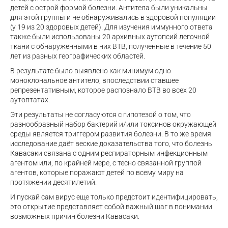
детей с острой формой болезни. Антитела были уникальны
для этой группы и не обнаруживались в здоровой популяции
(у 19 из 20 здоровых детей). Для изучения иммунного ответа
также были использованы 20 архивных аутопсий легочной
ткани с обнаруженными в них ВТВ, полученные в течение 50
лет из разных географических областей.
В результате было выявлено как минимум одно
моноклональное антитело, впоследствии ставшее
репрезентативным, которое распознало ВТВ во всех 20
аутоптатах.
Эти результаты не согласуются с гипотезой о том, что
разнообразный набор бактерий и/или токсинов окружающей
среды является триггером развития болезни. В то же время
исследование даёт веские доказательства того, что болезнь
Кавасаки связана с одним респираторным инфекционным
агентом или, по крайней мере, с тесно связанной группой
агентов, которые поражают детей по всему миру на
протяжении десятилетий.
И пускай сам вирус еще только предстоит идентифицировать,
это открытие представляет собой важный шаг в понимании
возможных причин болезни Кавасаки.