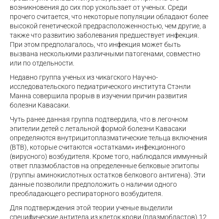
возникновения до сих пор ускользает от ученых. Среди
прочего считается, что некоторые популяции обладают более
высокой генетической предрасположенностью, чем другие, а
также что развитию заболевания предшествует инфекция.
При этом предполагалось, что инфекция может быть
вызвана несколькими различными патогенами, совместно
или по отдельности.
Недавно группа ученых из чикагского Научно-
исследовательского педиатрического института Стэнли
Манна совершила прорыв в изучении причин развития
болезни Кавасаки.
Чуть ранее данная группа подтвердила, что в легочном
эпителии детей с летальной формой болезни Кавасаки
определяются внутрицитоплазматические тельца включения
(ВТВ), которые считаются «остатками» инфекционного
(вирусного) возбудителя. Кроме того, наблюдался иммунный
ответ плазмобластов на определенные белковые эпитопы
(группы аминокислотных остатков белкового антигена). Эти
данные позволили предположить о наличии одного
преобладающего респираторного возбудителя.
Для подтверждения этой теории ученые выделили
специфические антитела из клеток крови (плазмобластов) 12