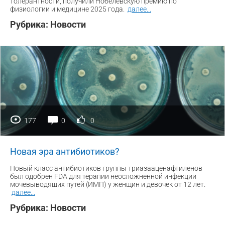
толерантности, получили Нобелевскую премию по
физиологии и медицине 2025 года.
далее
...
Рубрика:
Новости
177
0
0
Новая эра антибиотиков?
Новый класс антибиотиков группы триазааценафтиленов
был одобрен FDA для терапии неосложненной инфекции
мочевыводящих путей (ИМП) у женщин и девочек от 12 лет.
далее
...
Рубрика:
Новости