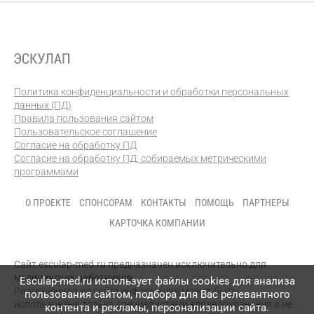
Политика конфиденциальности и обработки персональных
данных (ПД)
Правила пользования сайтом
Пользовательское соглашение
Согласие на обработку ПД
Согласие на обработку ПД, собираемых метрическими
программами
О ПРОЕКТЕ
СПОНСОРАМ
КОНТАКТЫ
ПОМОЩЬ
ПАРТНЕРЫ
КАРТОЧКА КОМПАНИИ
Сайт esculap-med.ru предназначен исключительно для
медицинских работников.
Esculap-med.ru использует файлы сookies для анализа
Размещенная на сайте информация может быть
пользования сайтом, подбора для Вас релевантного
использована только специалистами здравоохранения и не
контента и рекламы, персонализации сайта.