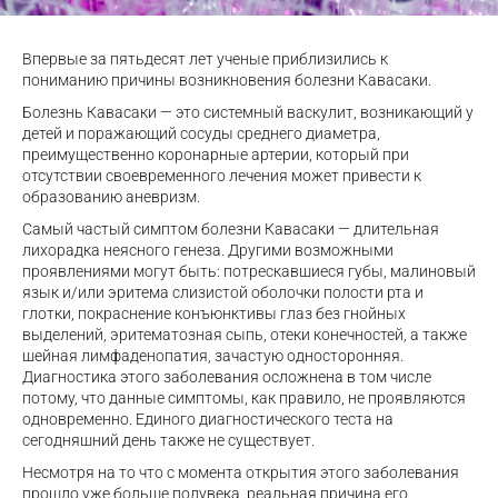
Впервые за пятьдесят лет ученые приблизились к
пониманию причины возникновения болезни Кавасаки.
Болезнь Кавасаки — это системный васкулит, возникающий у
детей и поражающий сосуды среднего диаметра,
преимущественно коронарные артерии, который при
отсутствии своевременного лечения может привести к
образованию аневризм.
Самый частый симптом болезни Кавасаки — длительная
лихорадка неясного генеза. Другими возможными
проявлениями могут быть: потрескавшиеся губы, малиновый
язык и/или эритема слизистой оболочки полости рта и
глотки, покраснение конъюнктивы глаз без гнойных
выделений, эритематозная сыпь, отеки конечностей, а также
шейная лимфаденопатия, зачастую односторонняя.
Диагностика этого заболевания осложнена в том числе
потому, что данные симптомы, как правило, не проявляются
одновременно. Единого диагностического теста на
сегодняшний день также не существует.
Несмотря на то что с момента открытия этого заболевания
прошло уже больше полувека, реальная причина его