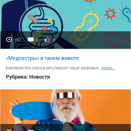
187
0
0
«Медсестры» в твоем животе
Бактерии без спроса регулируют наше здоровье.
далее
...
Рубрика:
Новости