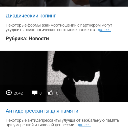
Диадический копинг
Некоторые формы взаимоотношений с партнером могут
ухудшить психологическое состояние пациента.
далее
...
Рубрика:
Новости
20421
0
0
Антидепрессанты для памяти
Некоторые антидепрессанты улучшают вербальную память
при умеренной и тяжелой депрессии.
далее
...