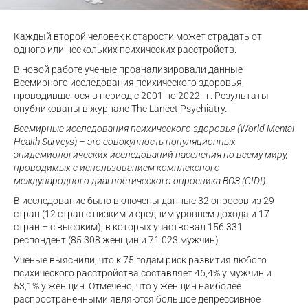
Каждый второй человек к старости может страдать от
одного или нескольких психических расстройств.
В новой работе ученые проанализировали данные
Всемирного исследования психического здоровья,
проводившегося в период с 2001 по 2022 гг. Результаты
опубликованы в журнале The Lancet Psychiatry.
Всемирные исследования психического здоровья (World Mental
Health Surveys) – это совокупность популяционных
эпидемиологических исследований населения по всему миру,
проводимых с использованием комплексного
международного диагностического опросника ВОЗ (CIDI).
В исследование было включены данные 32 опросов из 29
стран (12 стран с низким и средним уровнем дохода и 17
стран – с высоким), в которых участвовал 156 331
респондент (85 308 женщин и 71 023 мужчин).
Ученые выяснили, что к 75 годам риск развития любого
психического расстройства составляет 46,4% у мужчин и
53,1% у женщин. Отмечено, что у женщин наиболее
распространенными являются большое депрессивное