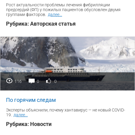
Рост актуальности проблемы лечения фибрилляции
предсердий (ФП) у пожилых пациентов обусловлен двумя
группами факторов.
далее
...
Рубрика:
Авторская статья
116
0
0
По горячим следам
Эксперты объяснили, почему хантавирус — не новый COVID-
19.
далее
...
Рубрика:
Новости