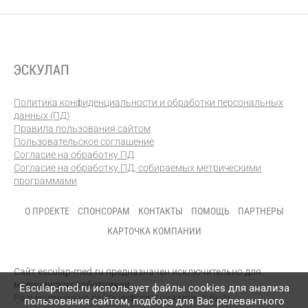
Политика конфиденциальности и обработки персональных
данных (ПД)
Правила пользования сайтом
Пользовательское соглашение
Согласие на обработку ПД
Согласие на обработку ПД, собираемых метрическими
программами
О ПРОЕКТЕ
СПОНСОРАМ
КОНТАКТЫ
ПОМОЩЬ
ПАРТНЕРЫ
КАРТОЧКА КОМПАНИИ
Сайт esculap-med.ru предназначен исключительно для
медицинских работников.
Esculap-med.ru использует файлы сookies для анализа
Размещенная на сайте информация может быть
пользования сайтом, подбора для Вас релевантного