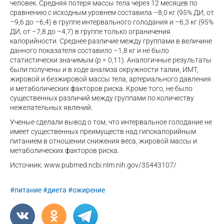
человек. Средняя потеря массы тела через 12 месяцев по
сравнению с исходным уровнем составила –8,0 кг (95% ДИ, от
–9,6 до –6,4) в группе интервального голодания и –6,3 кг (95%
ДИ, от –7,8 до –4,7) в группе только ограничения
калорийности. Среднее различие между группами в величине
данного показателя составило –1,8 кг и не было
статистически значимым (р = 0,11). Аналогичные результаты
были получены и в ходе анализа окружности талии, ИМТ,
жировой и безжировой массы тела, артериального давления
и метаболических факторов риска. Кроме того, не было
существенных различий между группами по количеству
нежелательных явлений.
Ученые сделали вывод о том, что интервальное голодание не
имеет существенных преимуществ над гипокалорийным
питанием в отношении снижения веса, жировой массы и
метаболических факторов риска.
Источник: www.pubmed.ncbi.nlm.nih.gov/35443107/
#питание
#диета
#ожирение