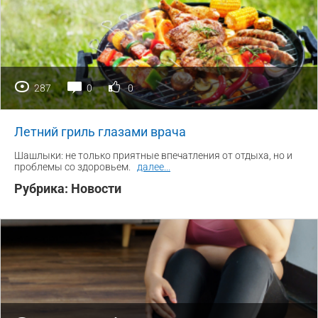
287
0
0
Летний гриль глазами врача
Шашлыки: не только приятные впечатления от отдыха, но и
проблемы со здоровьем.
далее
...
Рубрика:
Новости