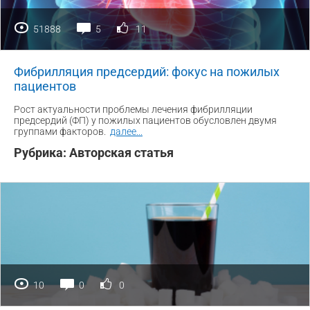
51888
5
11
Фибрилляция предсердий: фокус на пожилых
пациентов
Рост актуальности проблемы лечения фибрилляции
предсердий (ФП) у пожилых пациентов обусловлен двумя
группами факторов.
далее
...
Рубрика:
Авторская статья
10
0
0