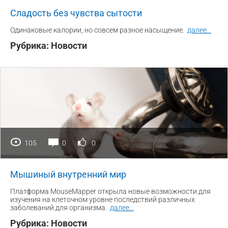
Сладость без чувства сытости
Одинаковые калории, но совсем разное насыщение.
далее
...
Рубрика:
Новости
105
0
0
Мышиный внутренний мир
Платформа MouseMapper открыла новые возможности для
изучения на клеточном уровне последствий различных
заболеваний для организма.
далее
...
Рубрика:
Новости