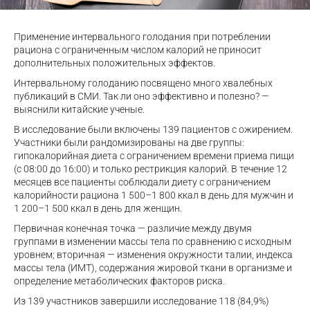
Применение интервального голодания при потреблении
рациона с ограниченным числом калорий не приносит
дополнительных положительных эффектов.
Интервальному голоданию посвящено много хвалебных
публикаций в СМИ. Так ли оно эффективно и полезно? —
выяснили китайские ученые.
В исследование были включены 139 пациентов с ожирением.
Участники были рандомизированы на две группы:
гипокалорийная диета с ограничением времени приема пищи
(с 08:00 до 16:00) и только рестрикция калорий. В течение 12
месяцев все пациенты соблюдали диету с ограничением
калорийности рациона 1 500–1 800 ккал в день для мужчин и
1 200–1 500 ккал в день для женщин.
Первичная конечная точка — различие между двумя
группами в изменении массы тела по сравнению с исходным
уровнем; вторичная — изменения окружности талии, индекса
массы тела (ИМТ), содержания жировой ткани в организме и
определение метаболических факторов риска.
Из 139 участников завершили исследование 118 (84,9%)