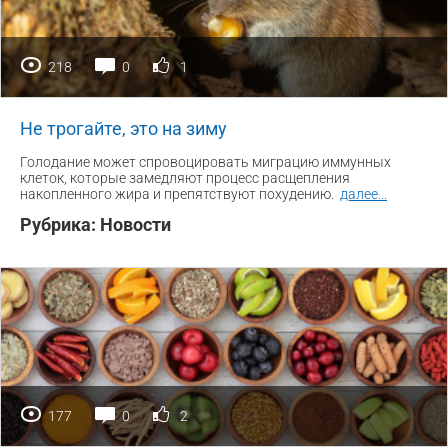
218
0
1
Не трогайте, это на зиму
Голодание может спровоцировать миграцию иммунных
клеток, которые замедляют процесс расщепления
накопленного жира и препятствуют похудению.
далее
...
Рубрика:
Новости
177
0
2