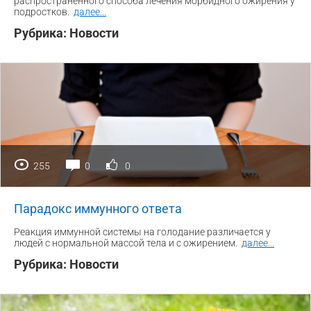
распространенного способа лечения морбидного ожирения у
подростков.
далее
...
Рубрика:
Новости
255
0
0
Парадокс иммунного ответа
Реакция иммунной системы на голодание различается у
людей с нормальной массой тела и с ожирением.
далее
...
Рубрика:
Новости