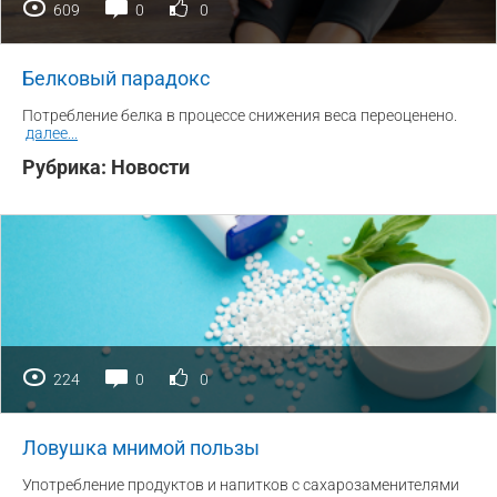
609
0
0
Белковый парадокс
Потребление белка в процессе снижения веса переоценено.
далее
...
Рубрика:
Новости
224
0
0
Ловушка мнимой пользы
Употребление продуктов и напитков с сахарозаменителями