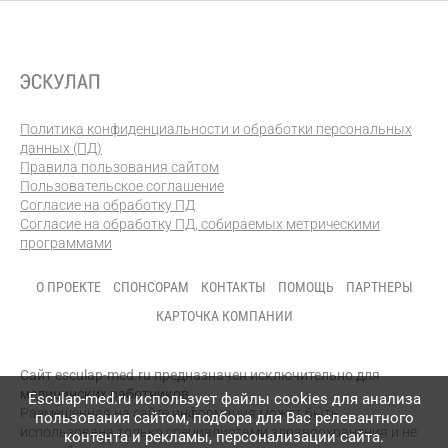
Политика конфиденциальности и обработки персональных
данных (ПД)
Правила пользования сайтом
Пользовательское соглашение
Согласие на обработку ПД
Согласие на обработку ПД, собираемых метрическими
программами
О ПРОЕКТЕ
СПОНСОРАМ
КОНТАКТЫ
ПОМОЩЬ
ПАРТНЕРЫ
КАРТОЧКА КОМПАНИИ
Сайт esculap-med.ru предназначен исключительно для
медицинских работников.
Esculap-med.ru использует файлы сookies для анализа
Размещенная на сайте информация может быть
пользования сайтом, подбора для Вас релевантного
использована только специалистами здравоохранения и не
контента и рекламы, персонализации сайта.