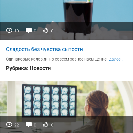
10
0
0
Сладость без чувства сытости
Одинаковые калории, но совсем разное насыщение.
далее
...
Рубрика:
Новости
22
0
0