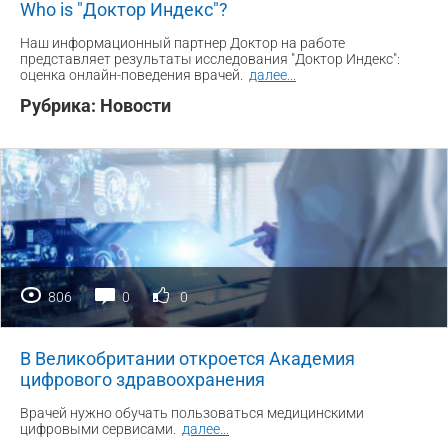
Who is "Доктор Индекс"?
Наш информационный партнер Доктор на работе
представляет результаты исследования "Доктор Индекс":
оценка онлайн-поведения врачей.
далее
...
Рубрика:
Новости
806
0
0
В Великобритании откроется Академия
цифрового здравоохранения
Врачей нужно обучать пользоваться медицинскими
цифровыми сервисами.
далее
...