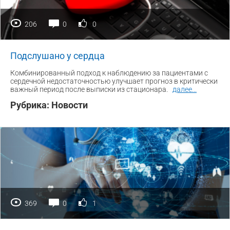
206
0
0
Подслушано у сердца
Комбинированный подход к наблюдению за пациентами с
сердечной недостаточностью улучшает прогноз в критически
важный период после выписки из стационара.
далее
...
Рубрика:
Новости
369
0
1