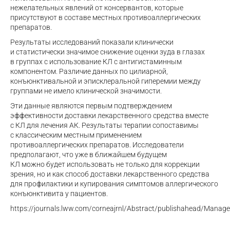
нежелательных явлений от консервантов, которые
присутствуют в составе местных противоаллергических
препаратов.
Результаты исследований показали клинически
и статистически значимое снижение оценки зуда в глазах
в группах с использование КЛ с антигистаминным
компонентом. Различие данных по цилиарной,
конъюнктивальной и эписклеральной гиперемии между
группами не имело клинической значимости.
Эти данные являются первым подтверждением
эффективности доставки лекарственного средства вместе
с КЛ для лечения АК. Результаты терапии сопоставимы
с классическим местным применением
противоаллергических препаратов. Исследователи
предполагают, что уже в ближайшем будущем
КЛ можно будет использовать не только для коррекции
зрения, но и как способ доставки лекарственного средства
для профилактики и купирования симптомов аллергического
конъюнктивита у пациентов.
https://journals.lww.com/corneajrnl/Abstract/publishahead/Manag