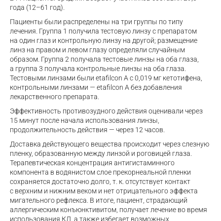
года (12–61 год).
Пациенты были распределены на три группы по типу
лечения. Группа 1 получила тестовую линзу с препаратом
на один глаз и контрольную линзу на другой; размещение
линз на правом и левом глазу определяли случайным
образом. Группа 2 получала тестовые линзы на оба глаза,
а группа 3 получала контрольные линзы на оба глаза.
Тестовыми линзами были etafilcon A с 0,019 мг кетотифена,
контрольными линзами — etafilcon A без добавления
лекарственного препарата.
Эффективность противозудного действия оценивали через
15 минут после начала использования линзы,
продолжительность действия — через 12 часов.
Доставка действующего вещества происходит через слезную
пленку, образованную между линзой и роговицей глаза.
Терапевтическая концентрация антигистаминного
компонента в водянистом слое прекорнеальной пленки
сохраняется достаточно долго,
т. к.
отсутствует контакт
с верхним и нижним веком и нет отрицательного эффекта
мигательного рефлекса. В итоге, пациент, страдающий
аллергическим конъюнктивитом, получает лечение во время
использования КЛ, а также избегает возможных