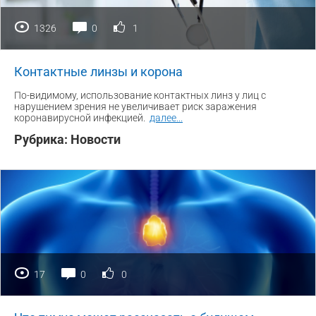
1326
0
1
Контактные линзы и корона
По-видимому, использование контактных линз у лиц с
нарушением зрения не увеличивает риск заражения
коронавирусной инфекцией.
далее
...
Рубрика:
Новости
17
0
0