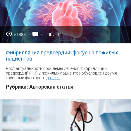
51883
5
11
Фибрилляция предсердий: фокус на пожилых
пациентов
Рост актуальности проблемы лечения фибрилляции
предсердий (ФП) у пожилых пациентов обусловлен двумя
группами факторов.
далее
...
Рубрика:
Авторская статья