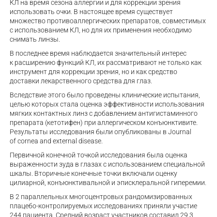
КЛ на время сезона аллергии и для коррекции зрения
использовать очки. В настоящее время существует
множество противоаллергических препаратов, совместимых
с использованием КЛ, но для их применения необходимо
снимать линзы.
В последнее время наблюдается значительный интерес
к расширению функций КЛ, их рассматривают не только как
инструмент для коррекции зрения, но и как средство
доставки лекарственного средства для глаз.
Вследствие этого было проведены клинические испытания,
целью которых стала оценка эффективности использования
мягких контактных линз с добавлением антигистаминного
препарата (кетотифен) при аллергическом конъюнктивите.
Результаты исследования были опубликованы в Journal
of cornea and external disease.
Первичной конечной точкой исследования была оценка
выраженности зуда в глазах с использованием специальной
шкалы. Вторичные конечные точки включали оценку
цилиарной, конъюнктивальной и эписклеральной гиперемии.
В 2 параллельных многоцентровых рандомизированных
плацебо-контролируемых
исследованиях приняли участие
244 пациента. Средний возраст участников составил 29,3