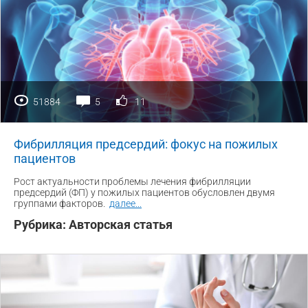
51884
5
11
Фибрилляция предсердий: фокус на пожилых
пациентов
Рост актуальности проблемы лечения фибрилляции
предсердий (ФП) у пожилых пациентов обусловлен двумя
группами факторов.
далее
...
Рубрика:
Авторская статья