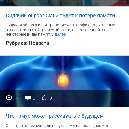
Сидячий образ жизни ведет к потере памяти
Сидячий образ жизни провоцирует атрофию медиальных
отделов височной доли — области, ответственной за
некоторые виды памяти.
далее
...
Рубрика:
Новости
17
0
0
Что тимус может рассказать о будущем
Орган, который считали ненужным у взрослых, может