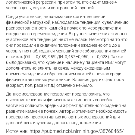
логистической регрессии, при этом те, кто сидит менее 4
часов в день, служили контрольной группой.
Среди участников, не занимающихся интенсивной
физической нагрузкой, наблюдалась тенденция к увеличению
распространенности камней в почках по мере увеличения
ежедневного времени сидения. В группе физически активных
участников эта тенденция не отмечалась. Несмотря на то что
они проводили в сидячем положении ежедневно от 6 до 8
часов, у них наблюдался меньший риск образования камней
в почках (ОШ = 0,659, 95% ДИ: 0,457–0,950, р = 0,028). Также
было доказано, что курение и наличие у пациента ИБС могут
дополнительно влиять на связь между ежедневным
временем сидения и образованием камней в почках среди
физически активных участников. Влияния других факторов
(возраст, пол, раса и т.д.) отмечено не было.
Данное исследование позволяет предположить, что
высокоинтенсивная физическая активность способна
частично ослабить вредный эффект длительного сидения на
развитие камней в почках. Авторы отмечают необходимость
проведения проспективных когортных исследований для
дальнейшего изучения данного предположения.
Источник:
https://pubmed.ncbi.nlm.nih.gov/38768465/