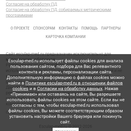
Согласие на обработку ПД
Согласие на обработку ПД, собираемых метрическими
программами
О ПРОЕКТЕ
СПОНСОРАМ
КОНТАКТЫ
ПОМОЩЬ
ПАРТНЕРЫ
КАРТОЧКА КОМПАНИИ
Сайт esculap-med.ru предназначен исключительно для
медицинских работников.
Esculap-med.ru использует файлы сookies для анализа
Размещенная на сайте информация может быть
пользования сайтом, подбора для Вас релевантного
использована только специалистами здравоохранения и не
контента и рекламы, персонализации сайта.
может быть использована пациентами для принятия
Дополнительную информацию о файлах cookies можно
решения о применении каких-либо продуктов или услуг.
найти в
Политике esculap-med.ru в отношении файлов
Данная информация не может рассматриваться как
cookies
и в
Согласии на обработку данных
. Нажав
рекомендация пациентам по диагностированию и лечению
«Принимаю» или оставаясь на сайте, Вы разрешаете
каких-либо заболеваний и не может служить заменой очной
использовать файлы cookies на этом сайте. Если вы не
консультации с врачом.
согласны с тем, чтобы esculap-med.ru использовал
файлы сookies, Вы можете соответствующим образом
Свидетельство о регистрации СМИ
ЭЛ № ФС 77 – 87083
установить настройки Вашего браузера или покинуть
сайт.
Esculap-med.ru © 2012-2026