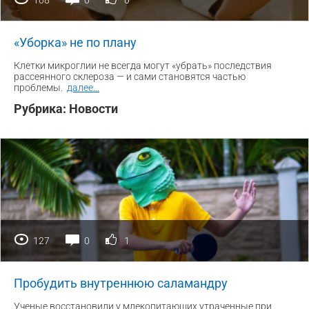
«Уборка» не по плану
Клетки микроглии не всегда могут «убрать» последствия
рассеянного склероза — и сами становятся частью
проблемы.
далее
...
Рубрика:
Новости
127
0
1
Пробудить внутреннюю саламандру
Ученые восстановили у млекопитающих утраченные при