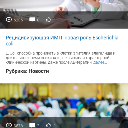
6206
0
1
Рецидивирующая ИМП: новая роль Escherichia
coli
E. Coli способна проникать в клетки эпителия влагалища и
длительное время выживать, не вызывая характерной
клинической картины, даже после АБ-терапии
далее
...
Рубрика:
Новости
3576
2
1