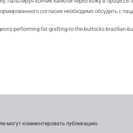
бу, пальпируя кончик канюли через кожу в процессе 
ормированного согласия необходимо обсудить с пац
ons-performing-fat-grafting-to-the-buttocks-brazilian-butt
ли могут комментировать публикацию.