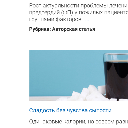
Рост актуальности проблемы лечен
предсердий (ФП) у пожилых пациент
группами факторов.
...
Рубрика:
Авторская статья
10
0
0
Сладость без чувства сытости
Одинаковые калории, но совсем раз