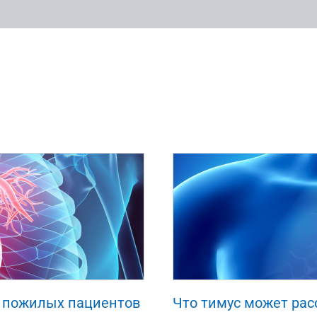
18
0
0
а пожилых пациентов
Что тимус может рас