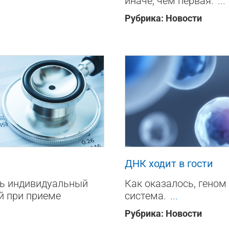
иначе, чем первая.
...
Рубрика:
Новости
133
0
ДНК ходит в гости
ть индивидуальный
Как оказалось, геном
й при приеме
система.
...
Рубрика:
Новости