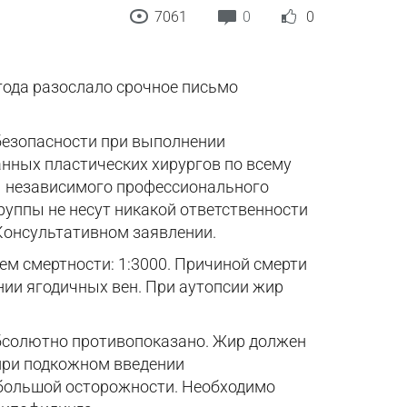
7061
0
0
года разослало срочное письмо
безопасности при выполнении
анных пластических хирургов по всему
ы независимого профессионального
руппы не несут никакой ответственности
Консультативном заявлении.
ем смертности: 1:3000. Причиной смерти
нии ягодичных вен. При аутопсии жир
абсолютно противопоказано. Жир должен
при подкожном введении
 большой осторожности. Необходимо