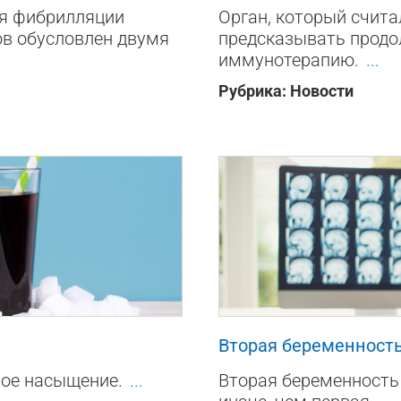
ия фибрилляции
Орган, который счит
ов обусловлен двумя
предсказывать продо
иммунотерапию.
...
Рубрика:
Новости
22
0
0
Вторая беременность
ное насыщение.
...
Вторая беременность 