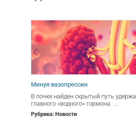
87
0
0
Минуя вазопрессин
В почке найден скрытый путь удержа
главного «водного» гормона.
...
Рубрика:
Новости