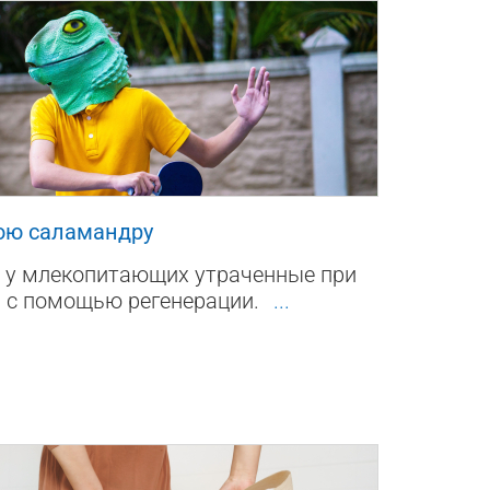
1
юю саламандру
 у млекопитающих утраченные при
а с помощью регенерации.
...