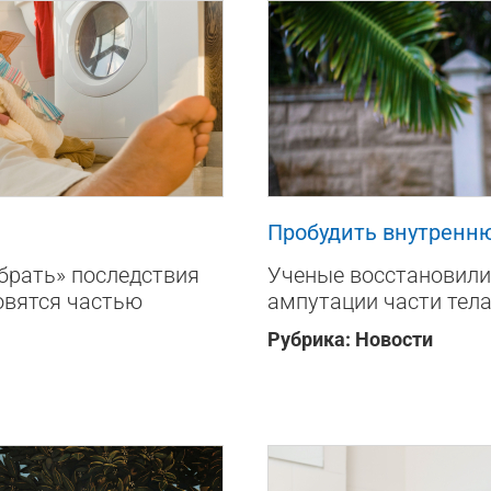
127
0
Пробудить внутренн
убрать» последствия
Ученые восстановили
овятся частью
ампутации части тел
Рубрика:
Новости