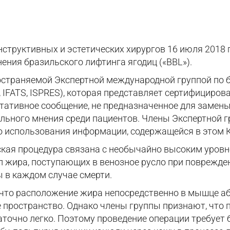
структивных и эстетических хирургов 16 июля 2018 
ния бразильского лифтинга ягодиц («BBL»).
остраняемой Экспертной международной группой по 
, IFATS, ISPRES), которая представляет сертифициров
тативное сообщение, не предназначенное для замен
льного мнения среди пациентов. Члены Экспертной г
го использования информации, содержащейся в этом 
ская процедура связана с необычайно высоким уровн
л жира, поступающих в венозное русло при поврежде
 в каждом случае смерти.
, что расположение жира непосредственно в мышце 
 пространство. Однако члены группы признают, что 
точно легко. Поэтому проведение операции требует