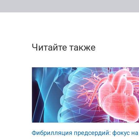
Читайте также
51886
5
11
Фибрилляция предсердий: фокус н