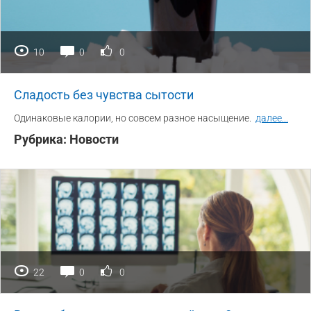
10
0
0
Сладость без чувства сытости
Одинаковые калории, но совсем разное насыщение.
далее
...
Рубрика:
Новости
22
0
0