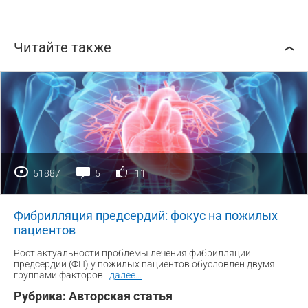
Читайте также
51887
5
11
Фибрилляция предсердий: фокус на пожилых
пациентов
Рост актуальности проблемы лечения фибрилляции
предсердий (ФП) у пожилых пациентов обусловлен двумя
группами факторов.
далее
...
Рубрика:
Авторская статья