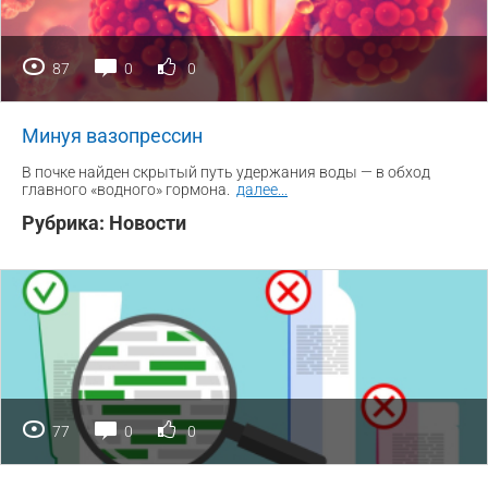
87
0
0
Минуя вазопрессин
В почке найден скрытый путь удержания воды — в обход
главного «водного» гормона.
далее
...
Рубрика:
Новости
77
0
0