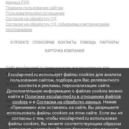
данных (ПД)
Правила пользования сайтом
Пользовательское соглашение
Согласие на обработку ПД
Согласие на обработку ПД, собираемых метрическими
программами
О ПРОЕКТЕ
СПОНСОРАМ
КОНТАКТЫ
ПОМОЩЬ
ПАРТНЕРЫ
КАРТОЧКА КОМПАНИИ
Сайт esculap-med.ru предназначен исключительно для
медицинских работников.
Esculap-med.ru использует файлы сookies для анализа
Размещенная на сайте информация может быть
пользования сайтом, подбора для Вас релевантного
использована только специалистами здравоохранения и не
контента и рекламы, персонализации сайта.
может быть использована пациентами для принятия
Дополнительную информацию о файлах cookies можно
решения о применении каких-либо продуктов или услуг.
найти в
Политике esculap-med.ru в отношении файлов
Данная информация не может рассматриваться как
cookies
и в
Согласии на обработку данных
. Нажав
рекомендация пациентам по диагностированию и лечению
«Принимаю» или оставаясь на сайте, Вы разрешаете
каких-либо заболеваний и не может служить заменой очной
использовать файлы cookies на этом сайте. Если вы не
консультации с врачом.
согласны с тем, чтобы esculap-med.ru использовал
файлы сookies, Вы можете соответствующим образом
Свидетельство о регистрации СМИ
ЭЛ № ФС 77 – 87083