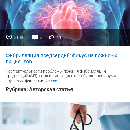
51886
5
11
Фибрилляция предсердий: фокус на пожилых
пациентов
Рост актуальности проблемы лечения фибрилляции
предсердий (ФП) у пожилых пациентов обусловлен двумя
группами факторов.
далее
...
Рубрика:
Авторская статья