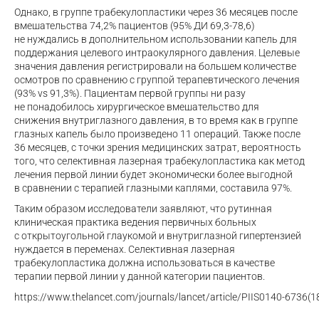
Однако, в группе трабекулопластики через 36 месяцев после
вмешательства 74,2% пациентов (95% ДИ 69,3-78,6)
не нуждались в дополнительном использовании капель для
поддержания целевого интраокулярного давления. Целевые
значения давления регистрировали на большем количестве
осмотров по сравнению с группой терапевтического лечения
(93% vs 91,3%). Пациентам первой группы ни разу
не понадобилось хирургическое вмешательство для
снижения внутриглазного давления, в то время как в группе
глазных капель было произведено 11 операций. Также после
36 месяцев, с точки зрения медицинских затрат, вероятность
того, что селективная лазерная трабекулопластика как метод
лечения первой линии будет экономически более выгодной
в сравнении с терапией глазными каплями, составила 97%.
Таким образом исследователи заявляют, что рутинная
клиническая практика ведения первичных больных
с открытоугольной глаукомой и внутриглазной гипертензией
нуждается в переменах. Селективная лазерная
трабекулопластика должна использоваться в качестве
терапии первой линии у данной категории пациентов.
https://www.thelancet.com/journals/lancet/article/
PIIS0140-6736
(1