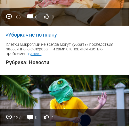
108
0
0
«Уборка» не по плану
Клетки микроглии не всегда могут «убрать» последствия
рассеянного склероза — и сами становятся частью
проблемы.
далее
...
Рубрика:
Новости
127
0
1