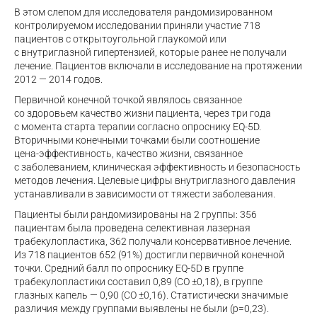
В этом слепом для исследователя рандомизированном
контролируемом исследовании приняли участие 718
пациентов с открытоугольной глаукомой или
с внутриглазной гипертензией, которые ранее не получали
лечение. Пациентов включали в исследование на протяжении
2012 — 2014 годов.
Первичной конечной точкой являлось связанное
со здоровьем качество жизни пациента, через три года
с момента старта терапии согласно опроснику
EQ-5D
.
Вторичными конечными точками были соотношение
цена-эффективность
, качество жизни, связанное
с заболеванием, клиническая эффективность и безопасность
методов лечения. Целевые цифры внутриглазного давления
устанавливали в зависимости от тяжести заболевания.
Пациенты были рандомизированы на 2 группы: 356
пациентам была проведена селективная лазерная
трабекулопластика, 362 получали консервативное лечение.
Из 718
пациентов
652 (91%) достигли первичной конечной
точки. Средний балл по опроснику
EQ-5D
в группе
трабекулопластики составил 0,89 (СО ±0,18), в группе
глазных капель — 0,90 (СО ±0,16). Статистически значимые
различия между группами выявлены не были (р=0,23).