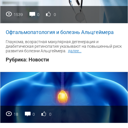
1539
0
0
Офтальмопатология и болезнь Альцгеймера
Глаукома, возрастная макулярная дегенерация и
диабетическая ретинопатия указывают на повышенный риск
развития болезни Альцгеймера.
далее
...
Рубрика:
Новости
18
0
0