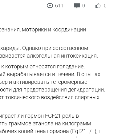
611
0
0
знания, моторики и координации
хариды. Однако при естественном
азвивается алкогольная интоксикация.
 к которым относятся голодание,
ый вырабатывается в печени. В опытах
ьер и активировать гетеромерные
кости для предотвращения дегидратации.
т токсического воздействия спиртных
 играет ли гормон FGF21 роль в
пять граммов этанола на килограмм
чих копий гена гормона (Fgf21−/−), т.