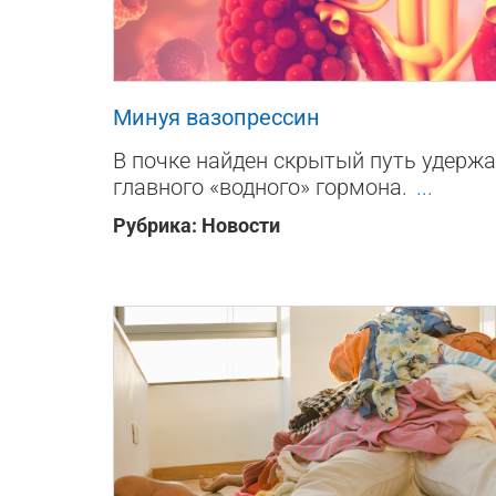
87
0
0
Минуя вазопрессин
В почке найден скрытый путь удержа
главного «водного» гормона.
...
Рубрика:
Новости
108
0
0