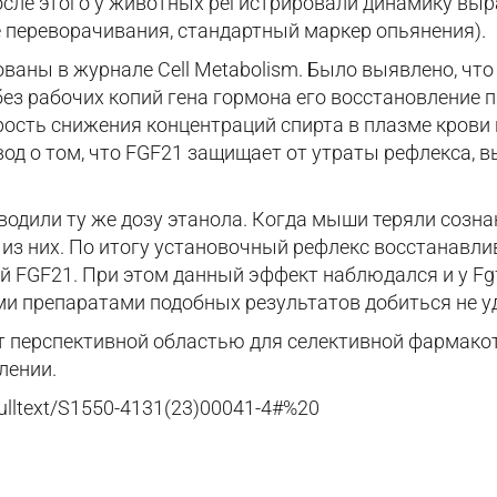
После этого у животных регистрировали динамику вы
 переворачивания, стандартный маркер опьянения).
аны в журнале Cell Metabolism. Было выявлено, что
без рабочих копий гена гормона его восстановление п
рость снижения концентраций спирта в плазме крови
од о том, что FGF21 защищает от утраты рефлекса, в
дили ту же дозу этанола. Когда мыши теряли созна
з них. По итогу установочный рефлекс восстанавлив
 FGF21. При этом данный эффект наблюдался и у Fg
и препаратами подобных результатов добиться не у
т перспективной областью для селективной фармако
лении.
fulltext/S1550-4131(23)00041-4#%20