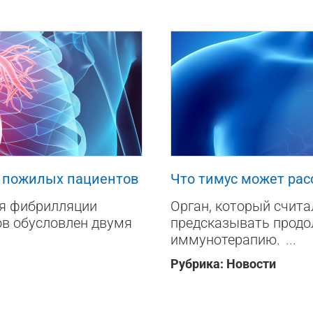
18
0
0
а пожилых пациентов
Что тимус может рас
ия фибрилляции
Орган, который счит
ов обусловлен двумя
предсказывать продо
иммунотерапию.
...
Рубрика:
Новости