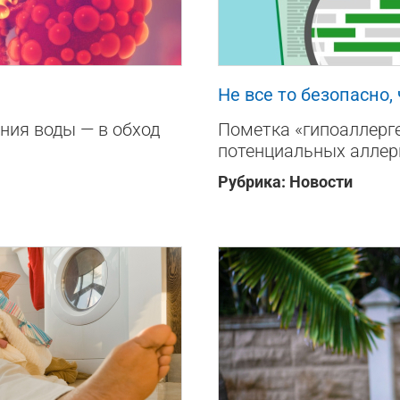
77
0
0
Не все то безопасно,
ния воды — в обход
Пометка «гипоаллерге
потенциальных аллер
Рубрика:
Новости
127
0