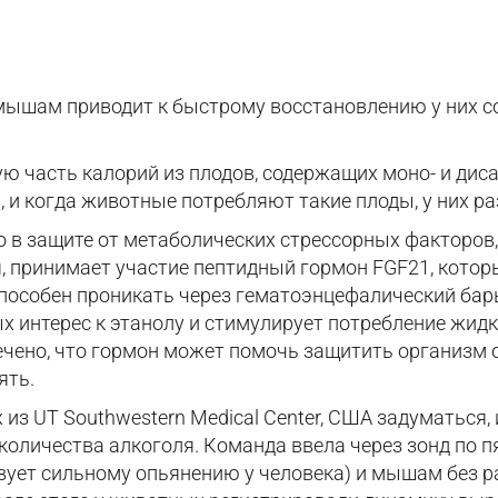
ышам приводит к быстрому восстановлению у них со
 часть калорий из плодов, содержащих моно- и диса
, и когда животные потребляют такие плоды, у них р
то в защите от метаболических стрессорных факторов,
я, принимает участие пептидный гормон FGF21, котор
пособен проникать через гематоэнцефалический бар
х интерес к этанолу и стимулирует потребление жид
чено, что гормон может помочь защитить организм о
ять.
из UT Southwestern Medical Center, США задуматься,
количества алкоголя. Команда ввела через зонд по 
т сильному опьянению у человека) и мышам без рабо