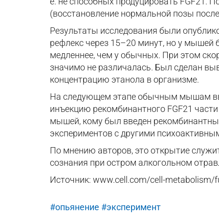
е. не способных продуцировать FGF21. 
(восстановление нормальной позы после
Результаты исследования были опубликов
рефлекс через 15–20 минут, но у мышей 
медленнее, чем у обычных. При этом ско
значимо не различалась. Был сделан выв
концентрацию этанола в организме.
На следующем этапе обычным мышам вво
инъекцию рекомбинантного FGF21 части и
мышей, кому был введен рекомбинантный
экспериментов с другими психоактивным
По мнению авторов, это открытие служи
сознания при остром алкогольном отрав
Источник: www.cell.com/cell-metabolism/
#опьянение
#эксперимент