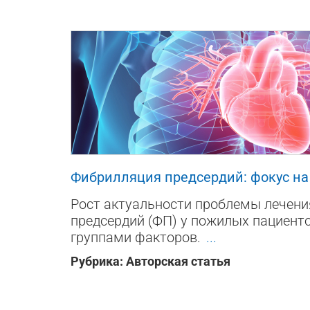
51887
5
11
Фибрилляция предсердий: фокус н
Рост актуальности проблемы лечен
предсердий (ФП) у пожилых пациент
группами факторов.
...
Рубрика:
Авторская статья