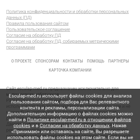
Политика конфиденциальности и обработки персональных
данных (ПД)
Правила пользования сайтом
Пользовательское соглашение
Согласие на обработку ПД
Согласие на обработку ПД, собираемых метрическими
программами
О ПРОЕКТЕ
СПОНСОРАМ
КОНТАКТЫ
ПОМОЩЬ
ПАРТНЕРЫ
КАРТОЧКА КОМПАНИИ
Сайт esculap-med.ru предназначен исключительно для
медицинских работников.
Esculap-med.ru использует файлы сookies для анализа
Размещенная на сайте информация может быть
пользования сайтом, подбора для Вас релевантного
использована только специалистами здравоохранения и не
контента и рекламы, персонализации сайта.
может быть использована пациентами для принятия
Дополнительную информацию о файлах cookies можно
решения о применении каких-либо продуктов или услуг.
найти в
Политике esculap-med.ru в отношении файлов
Данная информация не может рассматриваться как
cookies
и в
Согласии на обработку данных
. Нажав
рекомендация пациентам по диагностированию и лечению
«Принимаю» или оставаясь на сайте, Вы разрешаете
каких-либо заболеваний и не может служить заменой очной
использовать файлы cookies на этом сайте. Если вы не