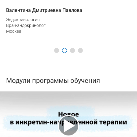
Валентина Дмитриевна Павлова
На
Эндокринология
Те
Врач-эндокринолог
Вр
Москва
То
Модули программы обучения