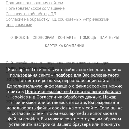
Правила пользования сайтом
Пользовательское соглашение
Согласие на обработку ПД
Согласие на обработку ПД, собираемых метрическими
программами
О ПРОЕКТЕ
СПОНСОРАМ
КОНТАКТЫ
ПОМОЩЬ
ПАРТНЕРЫ
КАРТОЧКА КОМПАНИИ
Сайт esculap-med.ru предназначен исключительно для
медицинских работников.
Esculap-med.ru использует файлы сookies для анализа
Размещенная на сайте информация может быть
пользования сайтом, подбора для Вас релевантного
использована только специалистами здравоохранения и не
контента и рекламы, персонализации сайта.
может быть использована пациентами для принятия
Дополнительную информацию о файлах cookies можно
решения о применении каких-либо продуктов или услуг.
найти в
Политике esculap-med.ru в отношении файлов
Данная информация не может рассматриваться как
cookies
и в
Согласии на обработку данных
. Нажав
рекомендация пациентам по диагностированию и лечению
«Принимаю» или оставаясь на сайте, Вы разрешаете
каких-либо заболеваний и не может служить заменой очной
использовать файлы cookies на этом сайте. Если вы не
консультации с врачом.
согласны с тем, чтобы esculap-med.ru использовал
файлы сookies, Вы можете соответствующим образом
Свидетельство о регистрации СМИ
ЭЛ № ФС 77 – 87083
установить настройки Вашего браузера или покинуть